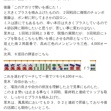
後藤「このアガリで勢いを感じた！」
と大きくプラスを積み上げたものの、２回戦目に痛恨のチョンボ
後藤は、ポン材に対してまさかの誤ロン。
ミスは誰にでもあるもの、幸い本日は大きくプラスしているので
４節以降に期待したいと思うが、苦しい事に変わりはない。
里木は、１回戦２回戦と３着で、我慢の展開だが、３回戦目にト
ップを取るとこちらも勢いを感じさせる内容となっていく。
迎えた南２局親番で、高め三色のメンピンツモ三色、4,000オー
ル。
次局、６巡目の牌姿がこちら
ドラ
これを迷わずリーチして一発でツモり4,100オール。
里木「自信があった」
と、場況の良さや自分の状況を理解した上で見事にものした。
このまま勢いは止まる事なく３回戦、最終戦と連続でトップを取
り、しっかりとプラスを積み上げた。
里木は、鳳凰戦においてもＤ３、Ｄ２と連続で昇級しており今後
の活躍にも期待したいところ。