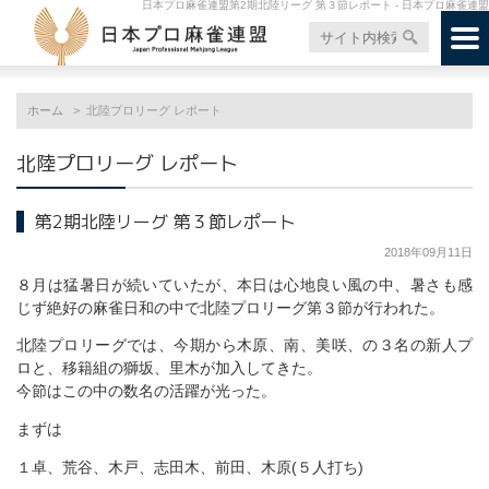
日本プロ麻雀連盟第2期北陸リーグ 第３節レポート - 日本プロ麻雀連盟
ホーム
北陸プロリーグ レポート
北陸プロリーグ レポート
第2期北陸リーグ 第３節レポート
2018年09月11日
８月は猛暑日が続いていたが、本日は心地良い風の中、暑さも感
じず絶好の麻雀日和の中で北陸プロリーグ第３節が行われた。
北陸プロリーグでは、今期から木原、南、美咲、の３名の新人プ
ロと、移籍組の獅坂、里木が加入してきた。
今節はこの中の数名の活躍が光った。
まずは
１卓、荒谷、木戸、志田木、前田、木原(５人打ち)