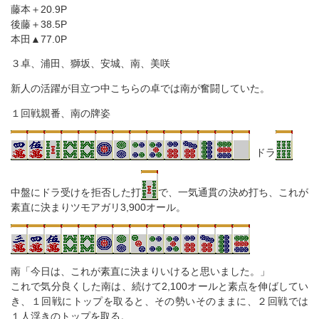
藤本＋20.9P
後藤＋38.5P
本田▲77.0P
３卓、浦田、獅坂、安城、南、美咲
新人の活躍が目立つ中こちらの卓では南が奮闘していた。
１回戦親番、南の牌姿
ドラ
中盤にドラ受けを拒否した打
で、一気通貫の決め打ち、これが
素直に決まりツモアガリ3,900オール。
南「今日は、これが素直に決まりいけると思いました。」
これで気分良くした南は、続けて2,100オールと素点を伸ばしてい
き、１回戦にトップを取ると、その勢いそのままに、２回戦では
１人浮きのトップを取る。