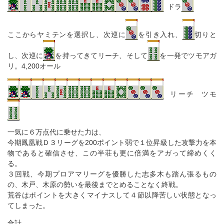
ドラ
ここからヤミテンを選択し、次巡に
を引き入れ、
切りと
し、次巡に
を持ってきてリーチ、そして
を一発でツモアガ
リ。4,200オール
リーチ ツモ
一気に６万点代に乗せた力は、
今期鳳凰戦Ｄ３リーグを200ポイント弱で１位昇級した攻撃力を本
物であると確信させ、この半荘も更に倍満をアガって締めくく
る。
３回戦、今期プロアマリーグを優勝した志多木も踏ん張るもの
の、木戸、木原の勢いを最後までとめることなく終戦。
荒谷はポイントを大きくマイナスして４節以降苦しい状態となっ
てしまった。
合計