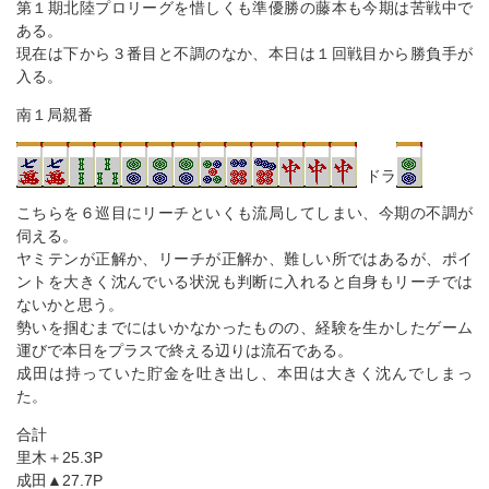
第１期北陸プロリーグを惜しくも準優勝の藤本も今期は苦戦中で
ある。
現在は下から３番目と不調のなか、本日は１回戦目から勝負手が
入る。
南１局親番
ドラ
こちらを６巡目にリーチといくも流局してしまい、今期の不調が
伺える。
ヤミテンが正解か、リーチが正解か、難しい所ではあるが、ポイ
ントを大きく沈んでいる状況も判断に入れると自身もリーチでは
ないかと思う。
勢いを掴むまでにはいかなかったものの、経験を生かしたゲーム
運びで本日をプラスで終える辺りは流石である。
成田は持っていた貯金を吐き出し、本田は大きく沈んでしまっ
た。
合計
里木＋25.3P
成田▲27.7P