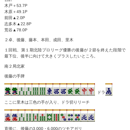
木戸＋53.7P
木原＋49.1P
前田▲2.0P
志多木▲22.8P
荒谷▲78.0P
２卓、後藤、藤本、本田、成田、里木
１回戦、第１期北陸プロリーグ優勝の後藤が２節を終えた段階で
最下位、後半に向けて大きくプラスしたいところ。
南２局北家
後藤の手牌
ドラ
ここに里木は三色の手が入り、ドラ切りリーチ
直後に、後藤の3,000・6,000のツモアガリ