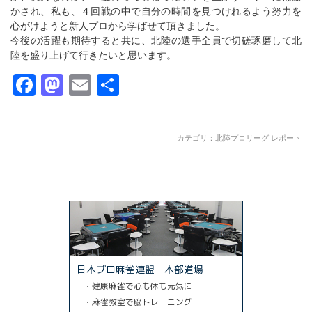
かされ、私も、４回戦の中で自分の時間を見つけれるよう努力を
心がけようと新人プロから学ばせて頂きました。
今後の活躍も期待すると共に、北陸の選手全員で切磋琢磨して北
陸を盛り上げて行きたいと思います。
Facebook
Mastodon
Email
共
有
カテゴリ：
北陸プロリーグ レポート
日本プロ麻雀連盟 本部道場
・健康麻雀で心も体も元気に
・麻雀教室で脳トレーニング