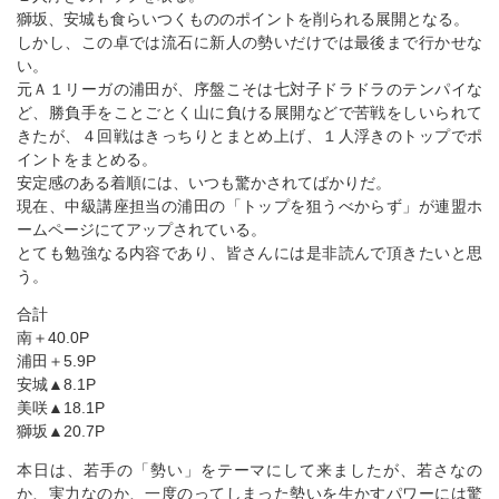
獅坂、安城も食らいつくもののポイントを削られる展開となる。
しかし、この卓では流石に新人の勢いだけでは最後まで行かせな
い。
元Ａ１リーガの浦田が、序盤こそは七対子ドラドラのテンパイな
ど、勝負手をことごとく山に負ける展開などで苦戦をしいられて
きたが、４回戦はきっちりとまとめ上げ、１人浮きのトップでポ
イントをまとめる。
安定感のある着順には、いつも驚かされてばかりだ。
現在、中級講座担当の浦田の「トップを狙うべからず」が連盟ホ
ームページにてアップされている。
とても勉強なる内容であり、皆さんには是非読んで頂きたいと思
う。
合計
南＋40.0P
浦田＋5.9P
安城▲8.1P
美咲▲18.1P
獅坂▲20.7P
本日は、若手の「勢い」をテーマにして来ましたが、若さなの
か、実力なのか、一度のってしまった勢いを生かすパワーには驚