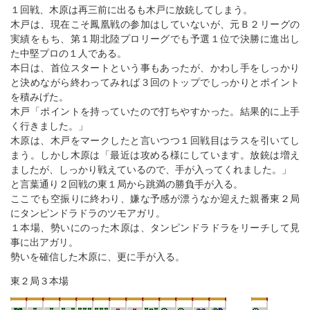
１回戦、木原は再三前に出るも木戸に放銃してしまう。
木戸は、現在こそ鳳凰戦の参加はしていないが、元Ｂ２リーグの
実績をもち、第１期北陸プロリーグでも予選１位で決勝に進出し
た中堅プロの１人である。
本日は、首位スタートという事もあったが、かわし手をしっかり
と決めながら終わってみれば３回のトップでしっかりとポイント
を積みげた。
木戸「ポイントを持っていたので打ちやすかった。結果的に上手
く行きました。」
木原は、木戸をマークしたと言いつつ１回戦目はラスを引いてし
まう。しかし木原は「最近は攻める様にしています。放銃は増え
ましたが、しっかり戦えているので、手が入ってくれました。」
と言葉通り２回戦の東１局から跳満の勝負手が入る。
ここでも空振りに終わり、嫌な予感が漂うなか迎えた親番東２局
にタンピンドラドラのツモアガリ。
１本場、勢いにのった木原は、タンピンドラドラをリーチして見
事に出アガリ。
勢いを確信した木原に、更に手が入る。
東２局３本場