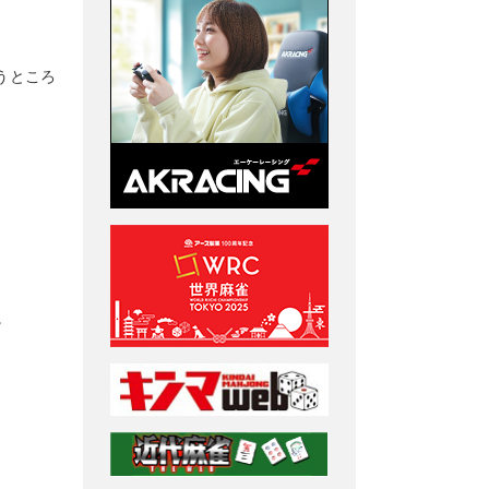
うところ
。