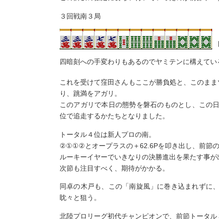
３回戦南３局
四暗刻への手変わりもあるのでヤミテンに構えてい
これを受けて窪田さんもここが勝負処と、このまま
り、跳満をアガリ。
このアガリで本日の態勢を磐石のものとし、この日＋
位で追走するかたちとなりました。
トータル４位は新人プロの南。
②①①②とオープラスの＋62.6Pを叩き出し、前節
ルーキーイヤーでいきなりの決勝進出を果たす事が
次節も注目すべく、期待がかかる。
同卓の木戸も、この「南旋風」に巻き込まれずに
眈々と狙う。
北陸プロリーグ初代チャンピオンで、前節トータル