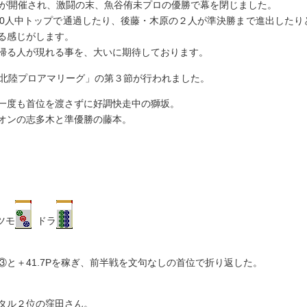
勝戦が開催され、激闘の末、魚谷侑未プロの優勝で幕を閉じました。
80人中トップで通過したり、後藤・木原の２人が準決勝まで進出したり
る感じがします。
帰る人が現れる事を、大いに期待しております。
期北陸プロアマリーグ」の第３節が行われました。
一度も首位を渡さずに好調快走中の獅坂。
オンの志多木と準優勝の藤本。
ツモ
ドラ
と＋41.7Pを稼ぎ、前半戦を文句なしの首位で折り返した。
タル２位の窪田さん。