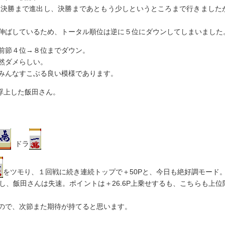
準決勝まで進出し、決勝まであともう少しというところまで行きました
伸ばしているため、トータル順位は逆に５位にダウンしてしまいました
前節４位→８位までダウン。
然ダメらしい。
みんなすこぶる良い模様であります。
浮上した飯田さん。
ドラ
をツモり、１回戦に続き連続トップで＋50Pと、今日も絶好調モード
、飯田さんは失速。ポイントは＋26.6P上乗せするも、こちらも上位
ので、次節また期待が持てると思います。