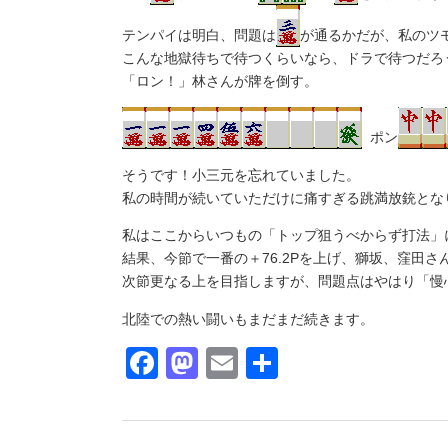
テンパイは明白、問題は
が通るかだが、私のツ
こんな地獄待ちで待つくらいなら、ドラで待つだろ
「ロン！」林さんが牌を倒す。
ポン
そうです！小三元を忘れていました。
私の時間が続いていただけに痛すぎる跳満放銃とな
私はここからいつもの「トップ狙うべからず打法」
結果、今節で一番の＋76.2Pを上げ、獅坂、窪田さ
次節更なる上を目指しますが、問題点はやはり「慢
北陸での熱い闘いもまだまだ続きます。
Facebook
Mastodon
Email
共
有