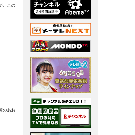
が、この
。
。
陣のあお