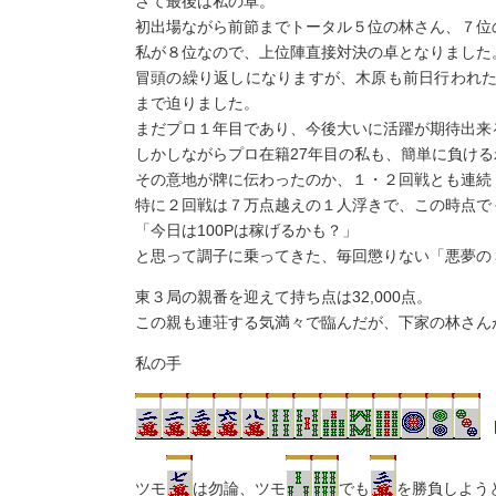
さて最後は私の卓。
初出場ながら前節までトータル５位の林さん、７位
私が８位なので、上位陣直接対決の卓となりました
冒頭の繰り返しになりますが、木原も前日行われ
まで迫りました。
まだプロ１年目であり、今後大いに活躍が期待出来
しかしながらプロ在籍27年目の私も、簡単に負け
その意地が牌に伝わったのか、１・２回戦とも連続
特に２回戦は７万点越えの１人浮きで、この時点で＋
「今日は100Pは稼げるかも？」
と思って調子に乗ってきた、毎回懲りない「悪夢の
東３局の親番を迎えて持ち点は32,000点。
この親も連荘する気満々で臨んだが、下家の林さん
私の手
ツモ
は勿論、ツモ
でも
を勝負しよう