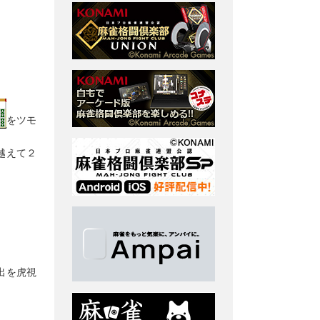
をツモ
越えて２
出を虎視