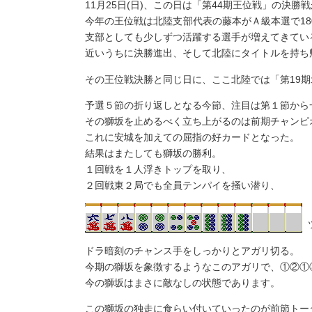
11月25日(日)、この日は「第44期王位戦」の決
今年の王位戦は北陸支部代表の藤本がＡ級本選で1
支部としても少しずつ活躍する選手が増えてきてい
近いうちに決勝進出、そして北陸にタイトルを持ち
その王位戦決勝と同じ日に、ここ北陸では「第19
予選５節の折り返しとなる今節、注目は第１節から
その獅坂を止めるべく立ち上がるのは前期チャンピ
これに安城を加えての屈指の好カードとなった。
結果はまたしても獅坂の勝利。
１回戦を１人浮きトップを取り、
２回戦東２局でも全員テンパイを掻い潜り、
ドラ暗刻のチャンス手をしっかりとアガリ切る。
今期の獅坂を象徴するようなこのアガリで、①②①③
今の獅坂はまさに敵なしの状態であります。
この獅坂の独走に食らい付いていったのが前節トー