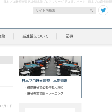
日本プロ麻雀連盟第19期北陸プロアマリーグ 第３節レポート - 日本プロ麻雀連盟
龍龍
当連盟について
記事
日本プロ麻雀連盟 本部道場
・健康麻雀で心も体も元気に
・麻雀教室で脳トレーニング
年12月11日