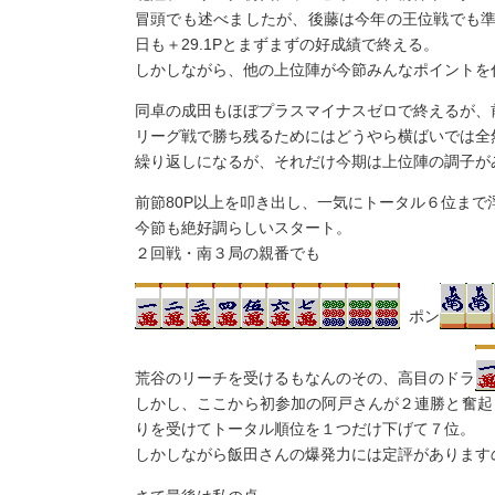
冒頭でも述べましたが、後藤は今年の王位戦でも
日も＋29.1Pとまずまずの好成績で終える。
しかしながら、他の上位陣が今節みんなポイントを
同卓の成田もほぼプラスマイナスゼロで終えるが、
リーグ戦で勝ち残るためにはどうやら横ばいでは全
繰り返しになるが、それだけ今期は上位陣の調子が
前節80P以上を叩き出し、一気にトータル６位まで
今節も絶好調らしいスタート。
２回戦・南３局の親番でも
ポン
荒谷のリーチを受けるもなんのその、高目のドラ
しかし、ここから初参加の阿戸さんが２連勝と奮起し
りを受けてトータル順位を１つだけ下げて７位。
しかしながら飯田さんの爆発力には定評があります