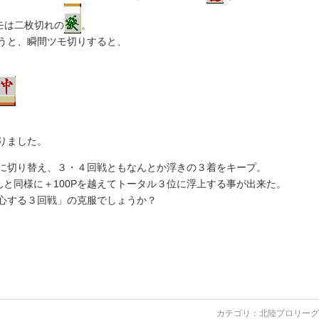
モは二枚切れの
。
うと、瞬間ツモ切りすると、
りました。
に切り替え、３・４回戦ともなんとか浮きの３着をキープ。
んと同様に＋100Pを越えてトータル３位に浮上する事が出来た。
心する３回戦」の克服でしょうか？
カテゴリ：
北陸プロリーグ