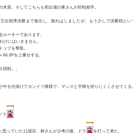
の木原、そしてこちらも初出場の東さんが対戦相手。
。
た王位戦準決勝まで進出し、敗れはしましたが、もう少しで決勝戦とい
るルーキーであります。
るわけにはいきません。
トップを奪取。
66.8Pを上乗せする。
３回戦」。
が中を仕掛けてホンイツ模様で、マンズと字牌を切りにくくさせてくる
ドラ
と思っていた11巡目、林さんが少考の後、ドラ
を打って来た。