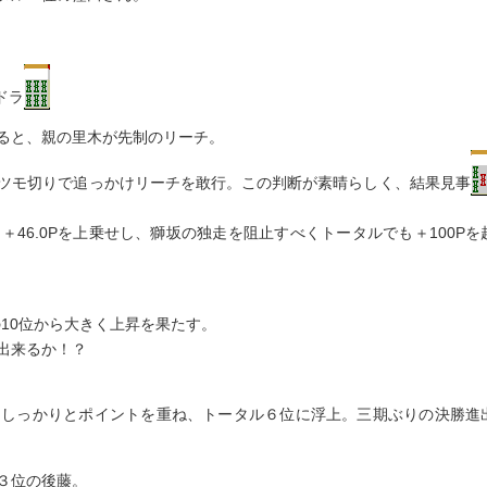
ドラ
ると、親の里木が先制のリーチ。
ツモ切りで追っかけリーチを敢行。この判断が素晴らしく、結果見事
46.0Pを上乗せし、獅坂の独走を阻止すべくトータルでも＋100Pを
の10位から大きく上昇を果たす。
出来るか！？
、しっかりとポイントを重ね、トータル６位に浮上。三期ぶりの決勝進
３位の後藤。