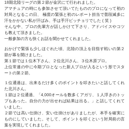
18期北陸リーグの第２節が金沢にて行われました。
アマチュアの時にも参加させて頂いてたもののプロになって初の
対局となるこの日、 極度の緊張と初のレポート担当で普段滅多に
汗をかかない私が汗ばみ、手は手汗ビッチョリでした ( 笑 )
そんな中、プロの先輩方が話しかけて下さり、アドバイスやコツ
も教えて頂きました。
一般参加の方も快くお話を聞かせてくれました。
おかげで緊張も少しほぐれた頃、北陸の頂上を目指す戦いの第２
節が幕を開けました。
第１節では１位木下さん、２位北川さん、３位木原プロ。
上位常連の中に今期プロとなった新人プロが入るという形でスタ
ートの第２節。
１位通過は、出来るだけ多くのポイントを叩きたいと話してくれ
た北川さん。
１節は２位通過、「4,000オールを数多くアガリ、１人浮きのトッ
プもあった。自分の力が出せれば結果は出る。」と話してくれて
いました。
２節では高い仕掛け、安い仕掛けがありましたが、本手を確実に
ものにしていました。そして、ポイントを叩くという対局前の言
葉を実現してくれました。