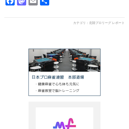
Facebook
Mastodon
Email
共
有
カテゴリ：
北陸プロリーグ レポート
日本プロ麻雀連盟 本部道場
・健康麻雀で心も体も元気に
・麻雀教室で脳トレーニング