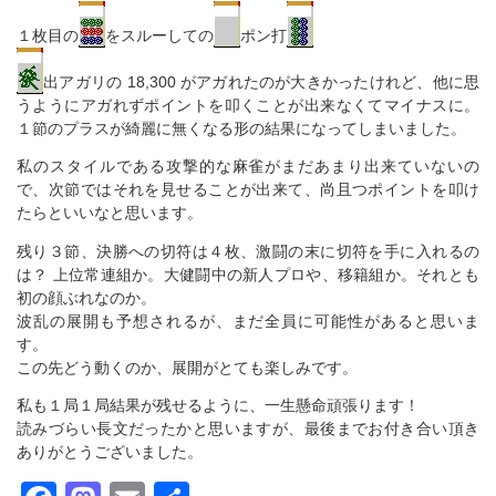
１枚目の
をスルーしての
ポン打
出アガリの 18,300 がアガれたのが大きかったけれど、他に思
うようにアガれずポイントを叩くことが出来なくてマイナスに。
１節のプラスが綺麗に無くなる形の結果になってしまいました。
私のスタイルである攻撃的な麻雀がまだあまり出来ていないの
で、次節ではそれを見せることが出来て、尚且つポイントを叩け
たらといいなと思います。
残り３節、決勝への切符は４枚、激闘の末に切符を手に入れるの
は？ 上位常連組か。大健闘中の新人プロや、移籍組か。それとも
初の顔ぶれなのか。
波乱の展開も予想されるが、まだ全員に可能性があると思いま
す。
この先どう動くのか、展開がとても楽しみです。
私も１局１局結果が残せるように、一生懸命頑張ります！
読みづらい長文だったかと思いますが、最後までお付き合い頂き
ありがとうございました。