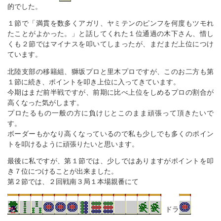
的でした。
１節で「満貫を数多くアガリ、ヤミテンのピンフを何度もツモれ
たことがよかった。」と話してくれた１位通過の木下さん、惜し
くも２節ではマイナスを叩いてしまったが、まだまだ上位につけ
ています。
北陸支部の移籍組、獅坂プロと里木プロですが、このお二方も第
１節に続き、ポイントを叩き上位に入ってきています。
今期はまだ前半戦ですが、前期に比べ上位をしめるプロの割合が
高くなった気がします。
プロたるもの一般の方に負けじとこのまま頑張って頂きたいで
す。
ボーダーもかなり高くなっているので私も少しでも多くのポイン
トを叩けるように頑張りたいと思います。
最後に私ですが、第１節では、少しではありますがポイントを叩
き７位につけることが出来ました。
第２節では、２回戦南３局１本場親番にて
ドラ