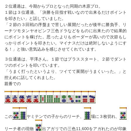
２位通過は、今期からプロとなった同期の木原プロ。
１節は３位通過、「決勝を目指す戦いなので出来るだけポイント
を叩きたい」と話していました。
「２節の３回戦の序盤まで苦しい展開だったが後半に勝負手、リ
ーチツモタンヤオピンフ三色ドラなどをものに出来たので結果的
にポイントを稼げた。思ったよりもボーダーが高いので次節もし
っかりポイントを叩きたい。マイナスだけは絶対しないようにす
る！」と強い意気込みを感じさせてくれています。
３位通過は、平澤さん。１節ではプラススタート、２節でダント
ツのポイントを叩いています。
「うまく打ったというより、ツイてて展開がうまくいった。」と
控えめに話してくれました。
親番での
この
ヤミテンでの子からのリーチ、
場に３枚切れ、
リーチ者の現物
出アガリでの三色11,600をアガれたのが印象