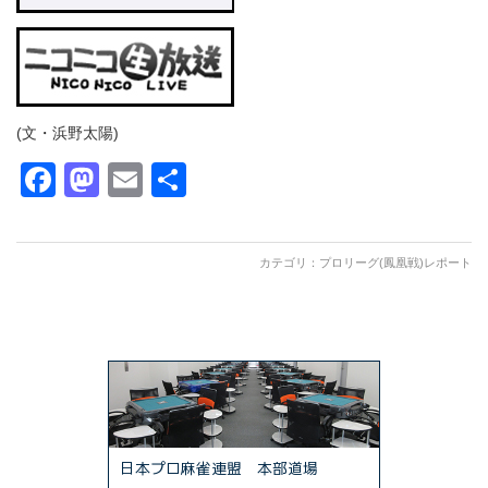
(文・浜野太陽)
Facebook
Mastodon
Email
共
有
カテゴリ：
プロリーグ(鳳凰戦)レポート
日本プロ麻雀連盟 本部道場