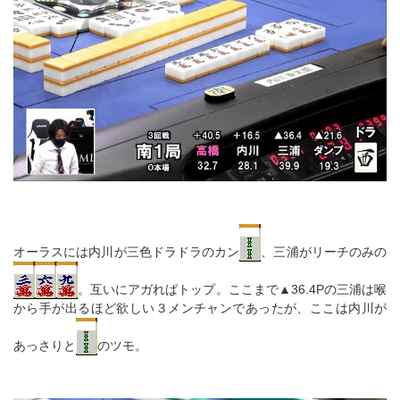
オーラスには内川が三色ドラドラのカン
、三浦がリーチのみの
。互いにアガればトップ。ここまで▲36.4Pの三浦は喉
から手が出るほど欲しい３メンチャンであったが、ここは内川が
あっさりと
のツモ。