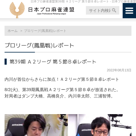
日本プロ麻雀連盟第39期 Ａ２リーグ 第５節Ｂ卓レポート - 日本プロ麻雀連盟
ホーム
プロリーグ(鳳凰戦)レポート
プロリーグ(鳳凰戦)レポート
第39期 Ａ２リーグ 第５節Ｂ卓レポート
2022年08月13日
内川が首位からさらに加点！Ａ２リーグ第５節Ｂ卓レポート
8/2(火)、第39期鳳凰戦Ａ２リーグ第５節Ｂ卓が放送された。
対局者はダンプ大橋、高橋良介、内川幸太郎、三浦智博。