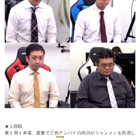
★１回戦
東１局１本場、親番で三色テンパイの内川がリャンメンを拒否し