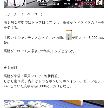
（リーチ・イーペーコー）
南３局２本場ではトップ目に立つも、高橋からドラドラのリーチ
を受ける。
手広い１シャンテンとなっていた内川の
が捕まり、5,200の放
銃に。
高橋がこれで１人浮きでの連続トップとなった。
★３回戦
高橋が東場に満貫ツモで３連勝目前。
しかし南１局、内川がドラをポンしてホンイツへ。ピンフをテン
パイしていた高橋から8,000のアガリとなる。