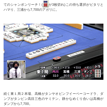
てのシャンポンリーチ！(
が3枚切れ)この待ち選択がピタリと
ハマり、三浦から7,700のアガリに。
続く東１局２本場、高橋がタンヤオピンフイーペーコードラ、ダ
ンプがタンピン高目三色のヤミテン。静かなめくり合いは高橋が
ダンプから7,700。