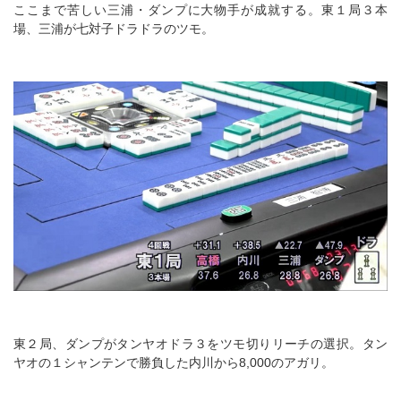
ここまで苦しい三浦・ダンプに大物手が成就する。東１局３本
場、三浦が七対子ドラドラのツモ。
東２局、ダンプがタンヤオドラ３をツモ切りリーチの選択。タン
ヤオの１シャンテンで勝負した内川から8,000のアガリ。