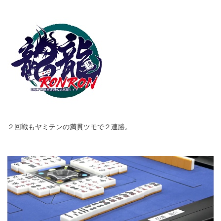
２回戦もヤミテンの満貫ツモで２連勝。