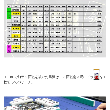
＋1.8Pで前半２回戦を凌いだ黒沢は、３回戦南３局にドラ
を１
枚切ってのリーチ。