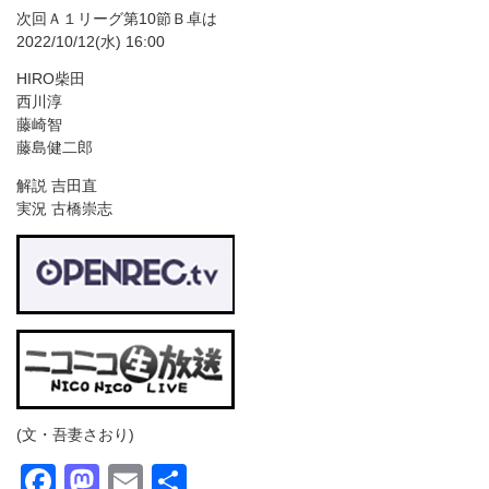
次回Ａ１リーグ第10節Ｂ卓は
2022/10/12(水) 16:00
HIRO柴田
西川淳
藤崎智
藤島健二郎
解説 吉田直
実況 古橋崇志
(文・吾妻さおり)
Facebook
Mastodon
Email
共