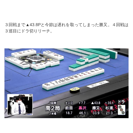
３回戦まで▲43.8Pと今節は遅れを取ってしまった勝又。４回戦は
３巡目にドラ切りリーチ。