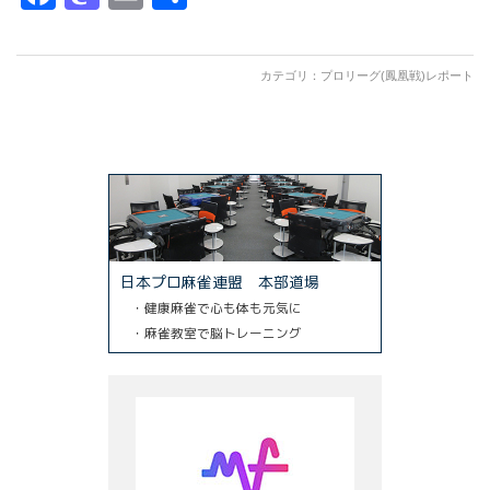
有
カテゴリ：
プロリーグ(鳳凰戦)レポート
日本プロ麻雀連盟 本部道場
・健康麻雀で心も体も元気に
・麻雀教室で脳トレーニング