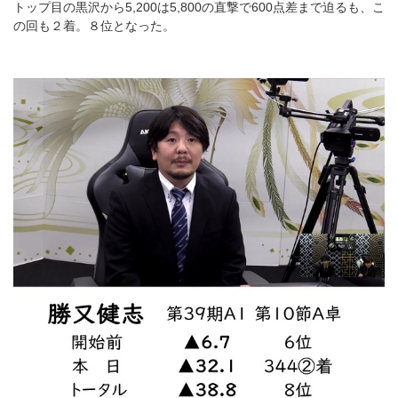
トップ目の黒沢から5,200は5,800の直撃で600点差まで迫るも、こ
の回も２着。８位となった。