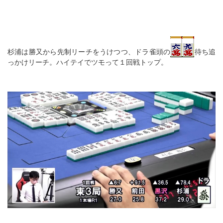
杉浦は勝又から先制リーチをうけつつ、ドラ雀頭の
待ち追
っかけリーチ。ハイテイでツモって１回戦トップ。