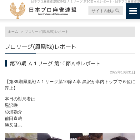
日本プロ麻雀連盟第39期 Ａ１リーグ 第10節Ａ卓レポート - 日本プロ麻雀連盟
ホーム
プロリーグ(鳳凰戦)レポート
プロリーグ(鳳凰戦)レポート
第39期 Ａ１リーグ 第10節Ａ卓レポート
2022年10月31日
【第39期鳳凰戦Ａ１リーグ第10節Ａ卓 黒沢が卓内トップで６位に
浮上】
本日の対局者は
黒沢咲
杉浦勘介
前田直哉
勝又健志