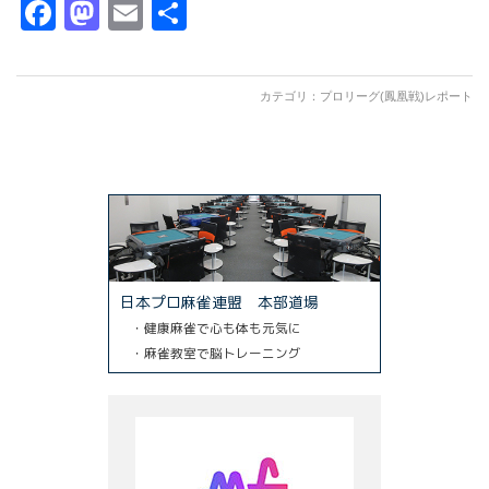
Facebook
Mastodon
Email
共
有
カテゴリ：
プロリーグ(鳳凰戦)レポート
日本プロ麻雀連盟 本部道場
・健康麻雀で心も体も元気に
・麻雀教室で脳トレーニング