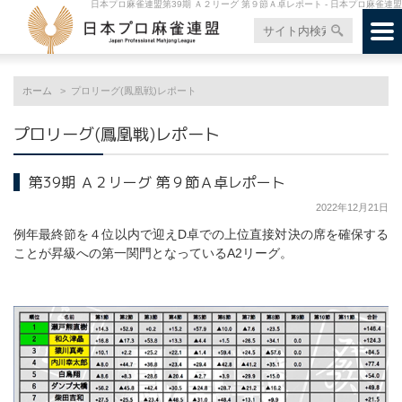
日本プロ麻雀連盟第39期 Ａ２リーグ 第９節Ａ卓レポート - 日本プロ麻雀連盟
ホーム
プロリーグ(鳳凰戦)レポート
プロリーグ(鳳凰戦)レポート
第39期 Ａ２リーグ 第９節Ａ卓レポート
2022年12月21日
例年最終節を４位以内で迎えD卓での上位直接対決の席を確保する
ことが昇級への第一関門となっているA2リーグ。