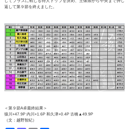
してプラスに転じる特大トップを決め、土俵際から中央まで押し
返して第９節を終えました。
＜第９節A卓最終結果＞
猿川+47.9P 内川+1.6P 和久津+0.4P 古橋▲49.9P
（文：越野智紀）