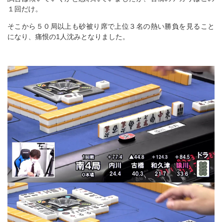
１回だけ。
そこから５０局以上も砂被り席で上位３名の熱い勝負を見ること
になり、痛恨の1人沈みとなりました。