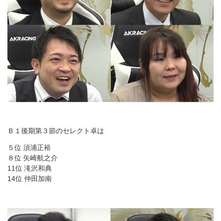
Ｂ１後期第３節のセレクト卓は
５位 須浦正裕
８位 矢崎航之介
11位 滝沢和典
14位 仲田加南