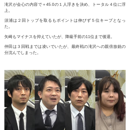
滝沢が会心の内容で＋45.0の１人浮きを決め、トータル４位に浮
上。
須浦は２回トップを取るもポイントは伸びず５位キープとなっ
た。
矢崎もマイナスを抑えていたが、降級手前の11位まで後退。
仲田は３回戦までは凌いでいたが、最終戦の滝沢への親倍放銃の
分沈んでしまった。