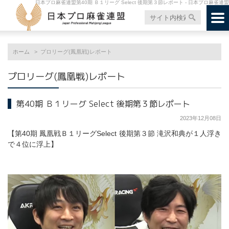
日本プロ麻雀連盟第40期 Ｂ１リーグ Select 後期第３節レポート - 日本プロ麻雀連盟
ホーム
プロリーグ(鳳凰戦)レポート
プロリーグ(鳳凰戦)レポート
第40期 Ｂ１リーグ Select 後期第３節レポート
2023年12月08日
【第40期 鳳凰戦Ｂ１リーグSelect 後期第３節 滝沢和典が１人浮き
で４位に浮上】