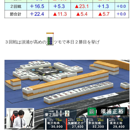
３回戦は須浦が高めの
ツモで本日２勝目を挙げ