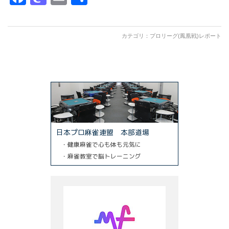
有
カテゴリ：
プロリーグ(鳳凰戦)レポート
日本プロ麻雀連盟 本部道場
・健康麻雀で心も体も元気に
・麻雀教室で脳トレーニング