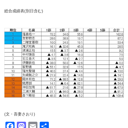
総合成績表(別日含む)
(文・吾妻さおり)
Facebook
Mastodon
Email
共