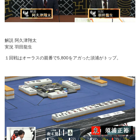
解説 阿久津翔太
実況 羽田龍生
１回戦はオーラスの親番で5,800をアガった須浦がトップ。