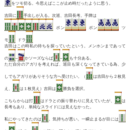
をツモ切る。今思えばここが止め時だったように思う。
吉田に
手出しが入る。次巡、吉田長考。手牌は
ポン
ポン
ツ
モ
ドラ
吉田はこの時私の待ちを探っていたという。メンホンまであって
の
–
かソーズならば
–
も十分ある。
ただ自分のアガリを考えれば、巡目も深くなってきている為、少
しでもアガリがありそうな方へ受けたい。（
は吉田から２枚見
え、
は１枚見え）吉田は
勝負を選択。
こちらからは打
はドラとの振り替わりに見えていたが、
は
長考もあり、単純なスライドには見えなかった。
私にやってきたのは
。気持ちが悪い。一瞬止まるが目には