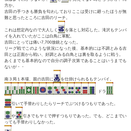
方か。
吉田の手つきも勝負を匂わしておりここは受けに廻ったほうが無
難と思ったところに吉田のリーチ。
これは想定内なので大人しく
を落とし対応した。滝沢もテンパ
イを入れていたがここは白鳥に軍配。
吉田にとっては痛い7,700放銃となった。
リーグ戦でこのような状況になった後、基本的には不調とみる吉
田とは正面から戦い、好調とみる白鳥とは裏を取るように戦う。
あくまでも基本的なので自分の調子次第であることはいうまでも
ないが・・
南３局１本場、親の吉田に
を仕掛けられるもテンパイ。
ドラ
引いて手替わりしたらリーチでぶつけるつもりであった。
や
引きでもヤミで押すつもりであった。でも、どこまでい
っても手替わりしなかった。