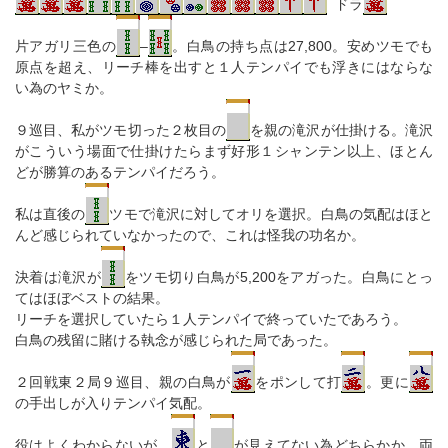
ドラ
片アガリ三色の
–
。白鳥の持ち点は27,800。安めツモでも
原点を超え、リーチ棒を出すと１人テンパイでも浮きにはならな
い為のヤミか。
９巡目、私がツモ切った２枚目の
を親の滝沢が仕掛ける。滝沢
がこういう場面で仕掛けたらまず好形１シャンテン以上、ほとん
どが勝算のあるテンパイだろう。
私は直後の
ツモで滝沢に対してオリを選択。白鳥の気配はほと
んど感じられていなかったので、これは怪我の功名か。
決着は滝沢が
をツモ切り白鳥が5,200をアガった。白鳥にとっ
てはほぼベストの結果。
リーチを選択していたら１人テンパイで終っていたであろう。
白鳥の残留に賭ける執念が感じられた局であった。
２回戦東２局９巡目、親の白鳥が
をポンして打
。更に
の手出しが入りテンパイ気配。
役はよくわからないが、
と
が見えてない為どちらかか、両