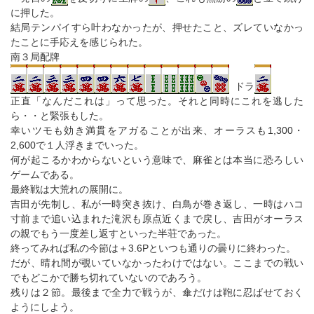
に押した。
結局テンパイすら叶わなかったが、押せたこと、ズレていなかっ
たことに手応えを感じられた。
南３局配牌
ドラ
正直「なんだこれは」って思った。それと同時にこれを逃した
ら・・と緊張もした。
幸いツモも効き満貫をアガることが出来、オーラスも1,300・
2,600で１人浮きまでいった。
何が起こるかわからないという意味で、麻雀とは本当に恐ろしい
ゲームである。
最終戦は大荒れの展開に。
吉田が先制し、私が一時突き抜け、白鳥が巻き返し、一時はハコ
寸前まで追い込まれた滝沢も原点近くまで戻し、吉田がオーラス
の親でもう一度差し返すといった半荘であった。
終ってみれば私の今節は＋3.6Pといつも通りの曇りに終わった。
だが、晴れ間が覗いていなかったわけではない。ここまでの戦い
でもどこかで勝ち切れていないのであろう。
残りは２節。最後まで全力で戦うが、傘だけは鞄に忍ばせておく
ようにしよう。