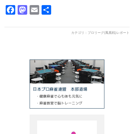
Facebook
Mastodon
Email
共
有
カテゴリ：
プロリーグ(鳳凰戦)レポート
日本プロ麻雀連盟 本部道場
・健康麻雀で心も体も元気に
・麻雀教室で脳トレーニング