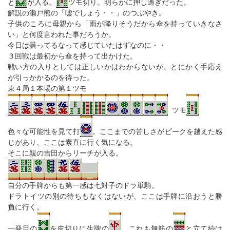
と
が入る。
ツモ切り。明らかに押し過ぎだった。
解説の瀬戸熊の「嘘でしょう・・」のつぶやき。
子供のころに母親から「雨が降りそうだから傘を持っていきなさ
い」と何度言われた事だろうか。
今日は曇ってるなって感じていたはずなのに・・
３回戦は最初から傘を持って出かけた。
戦い方の入りとしては正しいかはわからないが、とにかく手応え
が引っかかるのを待った。
東４局１本場の第１ツモ
ツモ
色々な可能性を見て打
。ここまでの苦しさがピークを越えた感
じがあり、ここは素直に行く気になる。
そこに親の吉田からリーチが入る。
自分の手牌からも第一感は七対子のドラ単騎。
ドラトイツの別の待ちもなくはないが、ここは手牌に沿おうと勝
負に行く。
一発目の
を皮切りに生牌の
、これも無筋の
と立て続け