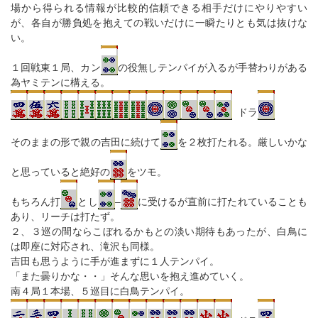
場から得られる情報が比較的信頼できる相手だけにやりやすい
が、各自が勝負処を抱えての戦いだけに一瞬たりとも気は抜けな
い。
１回戦東１局、カン
の役無しテンパイが入るが手替わりがある
為ヤミテンに構える。
ドラ
そのままの形で親の吉田に続けて
を２枚打たれる。厳しいかな
と思っていると絶好の
をツモ。
もちろん打
とし
–
に受けるが直前に打たれていることも
あり、リーチは打たず。
２、３巡の間ならこぼれるかもとの淡い期待もあったが、白鳥に
は即座に対応され、滝沢も同様。
吉田も思うように手が進まずに１人テンパイ。
「また曇りかな・・」そんな思いを抱え進めていく。
南４局１本場、５巡目に白鳥テンパイ。