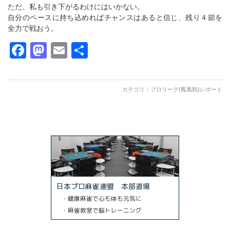
ただ、私も引き下がるわけにはいかない。
自分のペースに持ち込めればチャンスはあると信じ、残り４節を
全力で戦おう。
Facebook
Mastodon
Email
共
有
カテゴリ：
プロリーグ(鳳凰戦)レポート
日本プロ麻雀連盟 本部道場
・健康麻雀で心も体も元気に
・麻雀教室で脳トレーニング