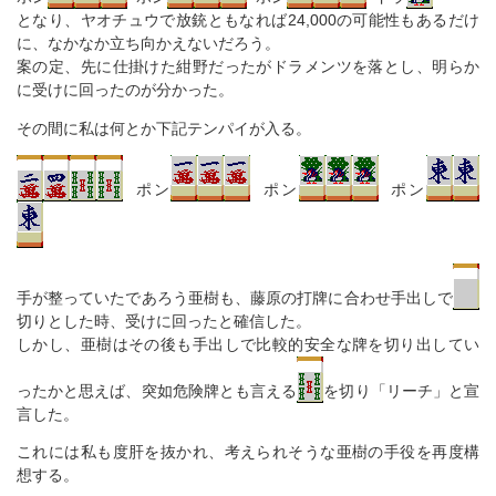
となり、ヤオチュウで放銃ともなれば24,000の可能性もあるだけ
に、なかなか立ち向かえないだろう。
案の定、先に仕掛けた紺野だったがドラメンツを落とし、明らか
に受けに回ったのが分かった。
その間に私は何とか下記テンパイが入る。
ポン
ポン
ポン
手が整っていたであろう亜樹も、藤原の打牌に合わせ手出しで
切りとした時、受けに回ったと確信した。
しかし、亜樹はその後も手出しで比較的安全な牌を切り出してい
ったかと思えば、突如危険牌とも言える
を切り「リーチ」と宣
言した。
これには私も度肝を抜かれ、考えられそうな亜樹の手役を再度構
想する。