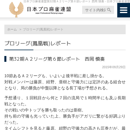
日本プロ麻雀連盟第32期Ａ２リーグ第６節レポート 西岡 慎奏 - 日本プロ麻雀連盟
ホーム
プロリーグ(鳳凰戦)レポート
プロリーグ(鳳凰戦)レポート
第32期Ａ２リーグ第６節レポート 西岡 慎奏
2015年09月29日
10節あるＡ２リーグも、いよいよ後半戦に差し掛かる。
対戦メンバーは藤原、紺野、亜樹と守備力には定評のある組合せ
となり、局の勝負が中盤以降となる長丁場が予想される。
予想通り、１回戦目から何と７回の流局で１時間半にも及ぶ長期
戦となった。
その戦いの中トップを勝ち取ったのは亜樹。
持ち前の守備も光っていた上、勝負手がアガリに繋がる好調ぶり
だった。
タイムシフトを見ると藤原、紺野の守備力の高さも圧巻だが、最