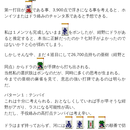
第一打目が
である事、3,900点で浮きになる事を考えると、ホ
ンイツまたはドラ絡みのチャンタ系であると予想できる。
私は１メンツも完成しないまま
をポンしたが、紺野にドラがあ
ると推定すると、本当に正解だったのか？七対子がよかったので
はないか？と心が揺れてしまう。
しかしそんな中、まだ４巡目にして26,700点持ちの亜樹（紺野と
同点）からドラの
が手牌から打ち出される。
当然私の選択肢はポンなのだが、同時に多くの思考が生まれる。
今までの亜樹の麻雀を見て、意志の強い打牌であるのは明らか
だ。
パターン１：テンパイ
これは十分に考えられる。おとなしくしていれば手が早そうな紺
野がアガり、ラスになる可能性が高い。
ただし、手役絡みの高打点テンパイは考え辛い。
ドラはまず持っておらず、河には
、
、
、
の順番で切