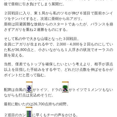
後で亜樹に引き負けてしまう展開だ。
２回戦目に入り、東１局から私のツモが伸び６巡目で面前ホンイ
ツをテンパイすると、次巡に亜樹から出アガリ。
亜樹は回避困難な放銃からのスタートであったが、バランスを崩
さずアガリを重ね２連勝をものにする。
そして私の中で大きな山場となった３回戦目。
全員にアガリが生まれる中で、2,000・4,000を２回ものにしてい
た私が36,800点と、小さいながらも１人浮きの状況でオーラスの
親を迎える。
当然、僅差でもトップを確保したいという考えより、相手が原点
以上を目指した手組みをする中で、どれだけ点数を伸ばせるかが
ポイントだと思って臨む。
配牌は自風の
がトイツ、ドラの
がトイツで１メンツもない
ながらも打点は見込めそうだ。
最初に動いたのは26,700点持ちの紺野。
２巡目のカン
に早くもチーの声をかける。