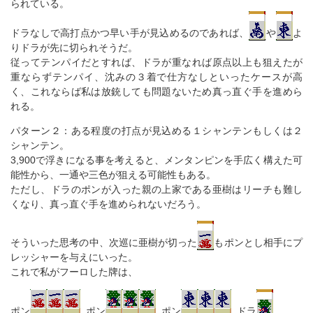
られている。
ドラなしで高打点かつ早い手が見込めるのであれば、
や
よ
りドラが先に切られそうだ。
従ってテンパイだとすれば、ドラが重なれば原点以上も狙えたが
重ならずテンパイ、沈みの３着で仕方なしといったケースが高
く、これならば私は放銃しても問題ないため真っ直ぐ手を進めら
れる。
パターン２：ある程度の打点が見込める１シャンテンもしくは２
シャンテン。
3,900で浮きになる事を考えると、メンタンピンを手広く構えた可
能性から、一通や三色が狙える可能性もある。
ただし、ドラのポンが入った親の上家である亜樹はリーチも難し
くなり、真っ直ぐ手を進められないだろう。
そういった思考の中、次巡に亜樹が切った
もポンとし相手にプ
レッシャーを与えにいった。
これで私がフーロした牌は、
ポン
ポン
ポン
ドラ