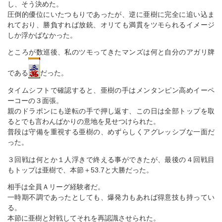
し、そう決めた。
圧倒的優位にいたつもりであったが、逆に亜樹に完全に追い込ま
れており、勝負すれば放銃、オリても満貫をツモられるイメージ
しか浮かばなかった。
ところが数巡後、私のツモってきたマンズは何と自分のアガリ牌
である
だった。
タイムシフトで確認すると、亜樹の手はメンタンピン高めイーペ
ーコーの３面張。
親のドラポンにも逆転の手で押し返す、この日は全部トップを取
るとでも言わんばかりの意地を見せつけられた。
普段は守備を重視する亜樹の、めずらしくアグレッシブな一面だ
った。
３回戦は何とか１人浮きで終える事ができたが、最後の４回戦目
もトップは亜樹で、本節＋53.7と大勝だった。
相手は全員Ａリーグ経験者だ。
一時期不調であったとしても、爆発力もあれば得意技も持ってい
る。
本節に亜樹と対戦してそれを再認識させられた。