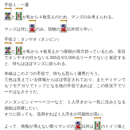
手役１：一通
と
が私から４枚見えのため、マンズのみ考えられる。
マンズは河に
のみ。現物の
以外切り辛い。
手役２：タンヤオ（タンピン）
と
が私から４枚見えかつ亜樹が両方切っているため、安目
でタンヤオの付かない1,300点や2,000点リーチでないと仮定する
と、待ちはほぼマンズに絞られる。
本線はこの２つの手役で、待ちも恐らく優秀だろう。
三色は見えている情報からほぼ否定されており、またヤミテンで
もツモアガリでトップとなる他の手役であれば、この状況下でリ
ーチはなさそうだ。
メンタンピンイーペーコーなど、１人浮きから一気に沈みとなる
放銃は回避したい。
オリに回っても、流局すれば１人浮きの可能性が高い。
よって、情報が増えない限りマンズの
以外は
のトイツ落と