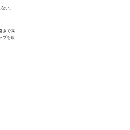
えない。
引きで高
ップを取