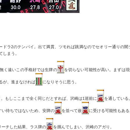
ードラ2のテンパイ。出て満貫、ツモれば跳満なのでセオリー通りの闇
てしまう。
無く遠いこの手格好では生牌の
を切らない可能性が高い。まずは現
るが、進まなければ
になりそうに思う。
イ。もしここまで全く同じだとすれば、沢崎は1巡前に
を通している
すい待ちではないため、安牌の
を並べて嵌
に受ける可能性もある
リーチした結果、ラス牌の
を掴んでしまい、沢崎のアガり。