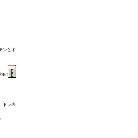
テンとす
物の
。ドラ表
。