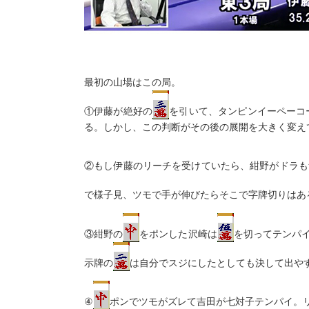
最初の山場はこの局。
①伊藤が絶好の
を引いて、タンピンイーペーコ
る。しかし、この判断がその後の展開を大きく変え
②もし伊藤のリーチを受けていたら、紺野がドラも
で様子見、ツモで手が伸びたらそこで字牌切りはあ
③紺野の
をポンした沢崎は
を切ってテンパ
示牌の
は自分でスジにしたとしても決して出や
④
ポンでツモがズレて吉田が七対子テンパイ。