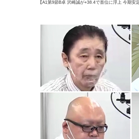
【A1第9節B卓 沢崎誠が+38.4で首位に浮上 今期