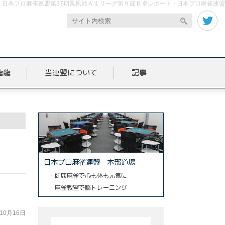
日本プロ麻雀連盟第37期鳳凰戦Ａ１リーグ第９節Ｂ卓レポート - 日本プロ麻雀連盟
龍龍
当連盟について
記事
日本プロ麻雀連盟 本部道場
・健康麻雀で心も体も元気に
・麻雀教室で脳トレーニング
年10月16日