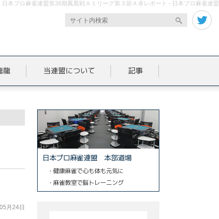
日本プロ麻雀連盟第38期鳳凰戦Ａ１リーグ第３節Ａ卓レポート - 日本プロ麻雀連盟
龍龍
当連盟について
記事
日本プロ麻雀連盟 本部道場
・健康麻雀で心も体も元気に
・麻雀教室で脳トレーニング
年05月24日