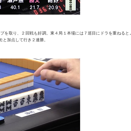
ップを取り、２回戦も好調。東４局１本場には７巡目にドラを重ねると
モと加点して行き２連勝。