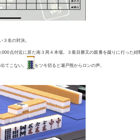
い３名の対決。
,000点付近に居た南３局４本場。３着目勝又の親番を蹴りに行った紺
か出てこない。
をツモ切ると瀬戸熊からロンの声。