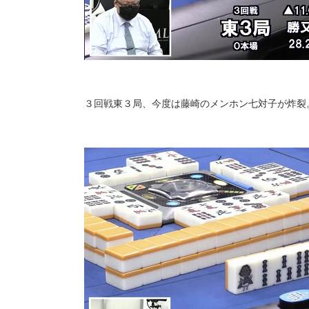
３回戦東３局、今度は藤崎のメンホン七対子が炸裂