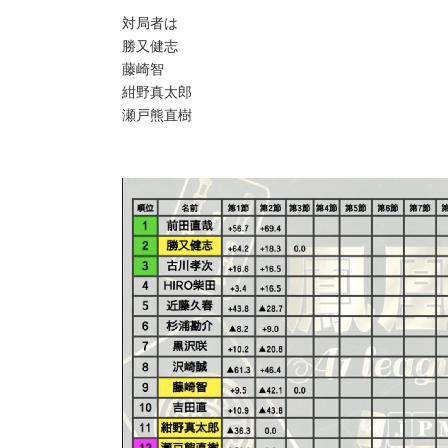
対局者は
勝又健志
藤崎智
紺野真太郎
瀬戸熊直樹