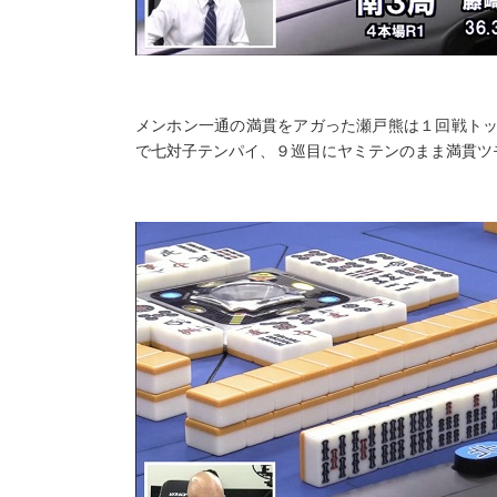
メンホン一通の満貫をアガった瀬戸熊は１回戦ト
で七対子テンパイ、９巡目にヤミテンのまま満貫ツ