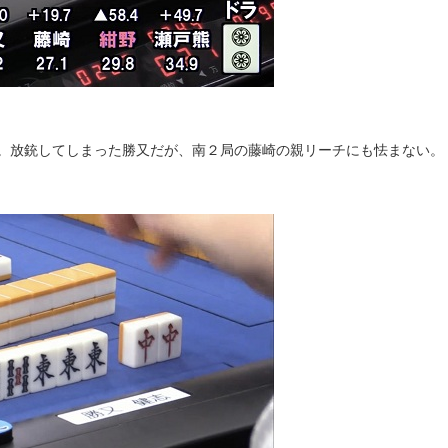
。放銃してしまった勝又だが、南２局の藤崎の親リーチにも怯まない。