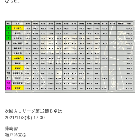
なった。
次回Ａ１リーグ第12節Ｂ卓は
2021/11/3(水) 17:00
藤崎智
瀬戸熊直樹