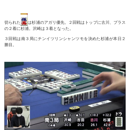
切られた
は杉浦のアガリ優先。２回戦はトップに古川、プラス
の２着に杉浦。沢崎は３着となった。
３回戦は南３局にチンイツリンシャンツモを決めた杉浦が本日２
勝目。