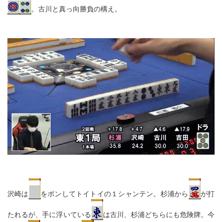
。古川と真っ向勝負の構え。
沢崎は
をポンしてトイトイの１シャンテン。杉浦から
が打
たれるが、手に浮いている
は古川、杉浦どちらにも危険牌。今