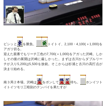
ビシッと
を勝負。
トイトイ、2,100・4,100(＋1,000)を
アガリ切る。
迎えた親番でもリーチ三色の7,700(＋1,000)をアガった沢崎。しか
しその後の展開は沢崎に厳しかった。まずは古川からダブルリー
チが入り5,200は5,500を放銃。そこからは杉浦と古川の高打点が
決まり始める。
南３局２本場。沢崎は
をポンして
待ち。
ホンイツト
イトイツモリ三暗刻のテンパイを果たすが