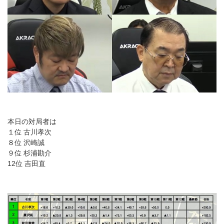
本日の対局者は
１位 古川孝次
８位 沢崎誠
９位 杉浦勘介
12位 吉田直