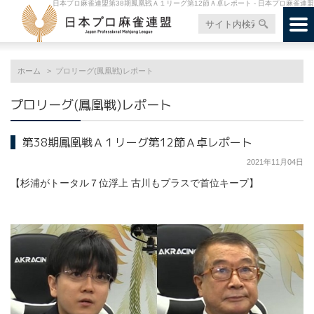
日本プロ麻雀連盟第38期鳳凰戦Ａ１リーグ第12節Ａ卓レポート - 日本プロ麻雀連盟
ホーム
プロリーグ(鳳凰戦)レポート
プロリーグ(鳳凰戦)レポート
第38期鳳凰戦Ａ１リーグ第12節Ａ卓レポート
2021年11月04日
【杉浦がトータル７位浮上 古川もプラスで首位キープ】