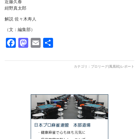
近藤久春
紺野真太郎
解説 佐々木寿人
（文：編集部）
Facebook
Mastodon
Email
共
有
カテゴリ：
プロリーグ(鳳凰戦)レポート
日本プロ麻雀連盟 本部道場
・健康麻雀で心も体も元気に