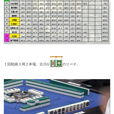
１回戦南３局２本場。古川が
のリーチ。