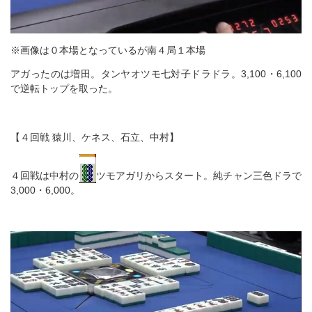
※画像は０本場となっているが南４局１本場
アガったのは増田。タンヤオツモ七対子ドラドラ。3,100・6,100
で逆転トップを取った。
【４回戦 猿川、ケネス、石立、中村】
４回戦は中村の
ツモアガリからスタート。純チャン三色ドラで
3,000・6,000。