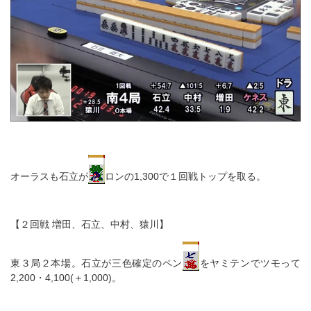
オーラスも石立が
ロンの1,300で１回戦トップを取る。
【２回戦 増田、石立、中村、猿川】
東３局２本場。石立が三色確定のペン
をヤミテンでツモって
2,200・4,100(＋1,000)。