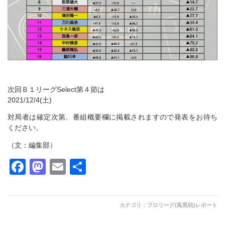
次回Ｂ１リーグSelect第４節は
2021/12/4(土)
対局者は確定次第、番組概要欄に掲載されますので発表をお待ち
ください。
（文：編集部）
Facebook
Mastodon
Email
共
有
カテゴリ：
プロリーグ(鳳凰戦)レポート