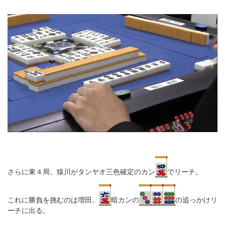
さらに東４局、猿川がタンヤオ三色確定のカン
でリーチ。
これに勝負を挑むのは増田。
暗カンの
の追っかけリ
ーチに出る。