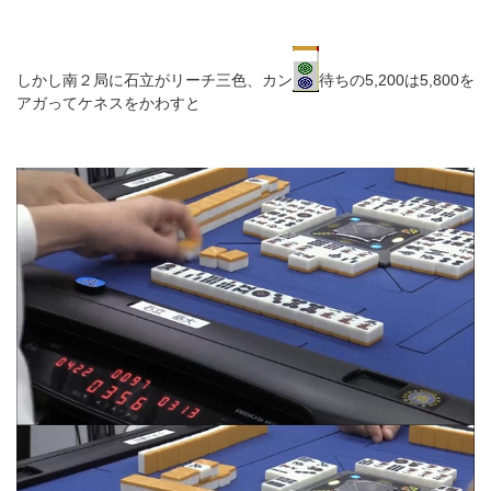
しかし南２局に石立がリーチ三色、カン
待ちの5,200は5,800を
アガってケネスをかわすと