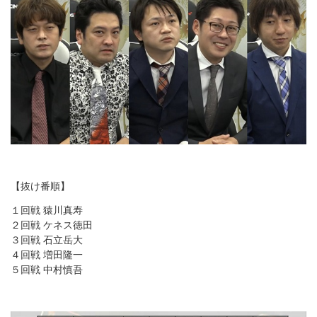
【抜け番順】
１回戦 猿川真寿
２回戦 ケネス徳田
３回戦 石立岳大
４回戦 増田隆一
５回戦 中村慎吾