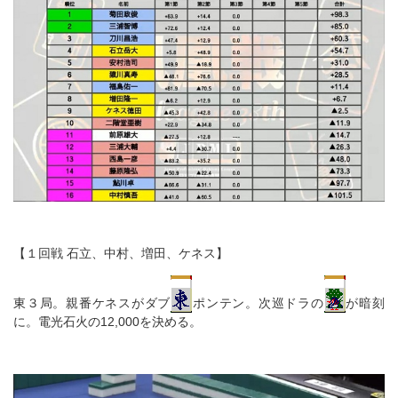
【１回戦 石立、中村、増田、ケネス】
東３局。親番ケネスがダブ
ポンテン。次巡ドラの
が暗刻
に。電光石火の12,000を決める。