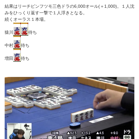
結果はリーチピンフツモ三色ドラの6,000オール(＋1,000)。１人沈
みをひっくり返す一撃で１人浮きとなる。
続くオーラス１本場。
猿川
待ち
中村
待ち
増田
待ち