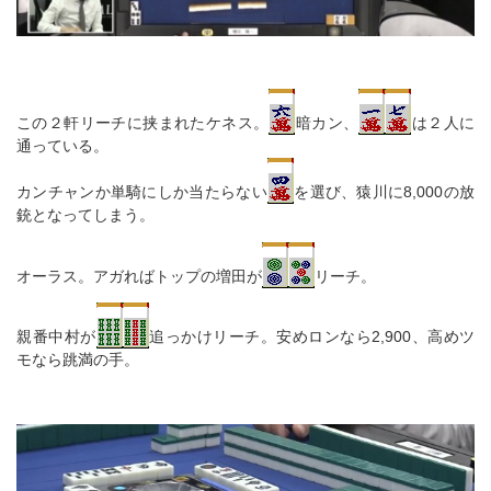
この２軒リーチに挟まれたケネス。
暗カン、
は２人に
通っている。
カンチャンか単騎にしか当たらない
を選び、猿川に8,000の放
銃となってしまう。
オーラス。アガればトップの増田が
リーチ。
親番中村が
追っかけリーチ。安めロンなら2,900、高めツ
モなら跳満の手。