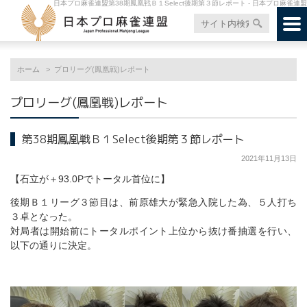
日本プロ麻雀連盟第38期鳳凰戦Ｂ１Select後期第３節レポート - 日本プロ麻雀連盟
ホーム
プロリーグ(鳳凰戦)レポート
プロリーグ(鳳凰戦)レポート
第38期鳳凰戦Ｂ１Select後期第３節レポート
2021年11月13日
【石立が＋93.0Pでトータル首位に】
後期Ｂ１リーグ３節目は、前原雄大が緊急入院した為、５人打ち
３卓となった。
対局者は開始前にトータルポイント上位から抜け番抽選を行い、
以下の通りに決定。