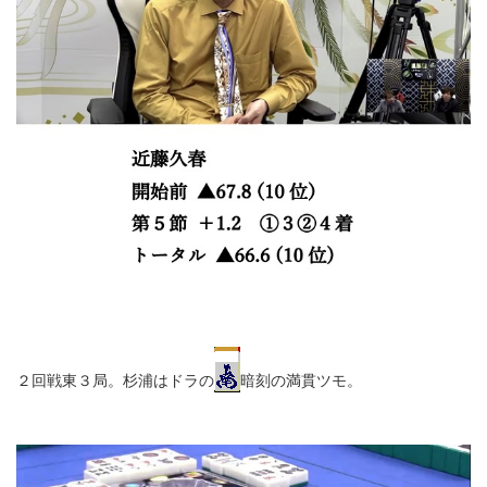
２回戦東３局。杉浦はドラの
暗刻の満貫ツモ。