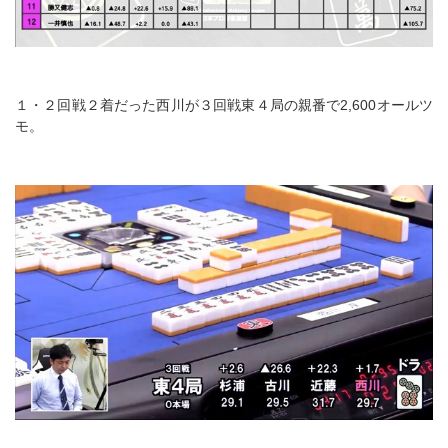
１・２回戦２着だった西川が３回戦東４局の親番で2,600オールツ
モ。