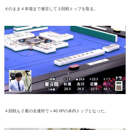
そのまま４本場まで連荘して３回戦トップを取る。
４回戦も２着の全連対で＋40.0Pの卓内トップとなった。