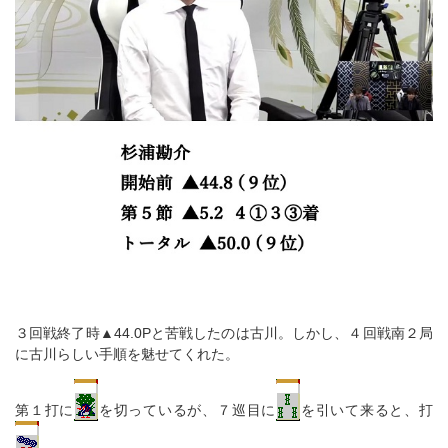
３回戦終了時▲44.0Pと苦戦したのは古川。しかし、４回戦南２局
に古川らしい手順を魅せてくれた。
第１打に
を切っているが、７巡目に
を引いて来ると、打