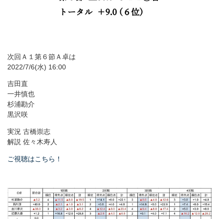
次回Ａ１第６節Ａ卓は
2022/7/6(水) 16:00
吉田直
一井慎也
杉浦勘介
黒沢咲
実況 古橋崇志
解説 佐々木寿人
ご視聴はこちら！