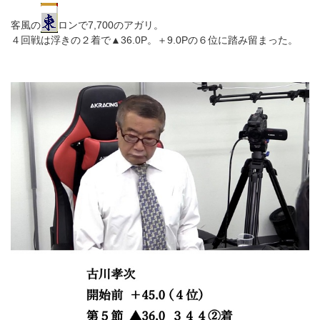
客風の
ロンで7,700のアガリ。
４回戦は浮きの２着で▲36.0P。＋9.0Pの６位に踏み留まった。