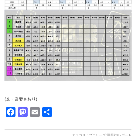
(文・吾妻さおり)
Facebook
Mastodon
Email
共
有
カテゴリ：
プロリーグ(鳳凰戦)レポート