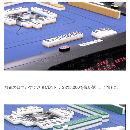
放銃の日向がすぐさま隠れドラ３の8,000を奪い返し、混戦に。