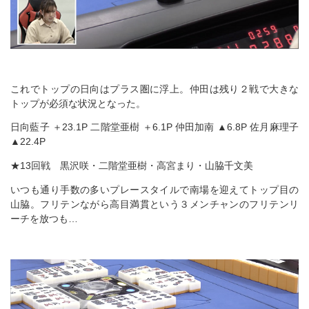
これでトップの日向はプラス圏に浮上。仲田は残り２戦で大きな
トップが必須な状況となった。
日向藍子 ＋23.1P 二階堂亜樹 ＋6.1P 仲田加南 ▲6.8P 佐月麻理子
▲22.4P
★13回戦 黒沢咲・二階堂亜樹・高宮まり・山脇千文美
いつも通り手数の多いプレースタイルで南場を迎えてトップ目の
山脇。フリテンながら高目満貫という３メンチャンのフリテンリ
ーチを放つも…