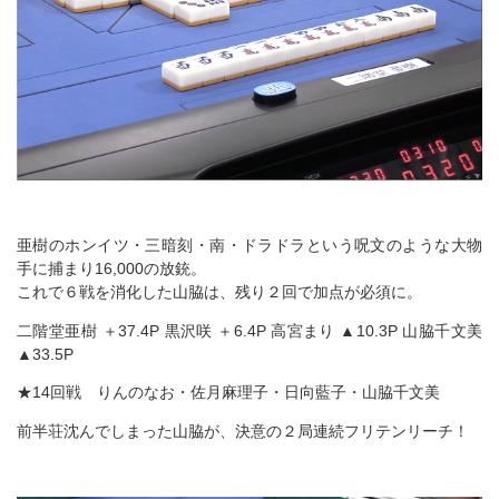
亜樹のホンイツ・三暗刻・南・ドラドラという呪文のような大物
手に捕まり16,000の放銃。
これで６戦を消化した山脇は、残り２回で加点が必須に。
二階堂亜樹 ＋37.4P 黒沢咲 ＋6.4P 高宮まり ▲10.3P 山脇千文美
▲33.5P
★14回戦 りんのなお・佐月麻理子・日向藍子・山脇千文美
前半荘沈んでしまった山脇が、決意の２局連続フリテンリーチ！