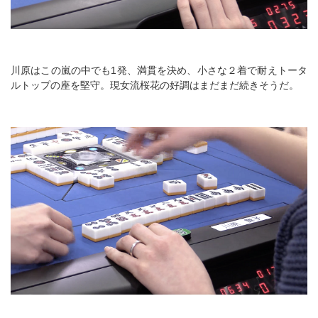
川原はこの嵐の中でも1発、満貫を決め、小さな２着で耐えトータ
ルトップの座を堅守。現女流桜花の好調はまだまだ続きそうだ。