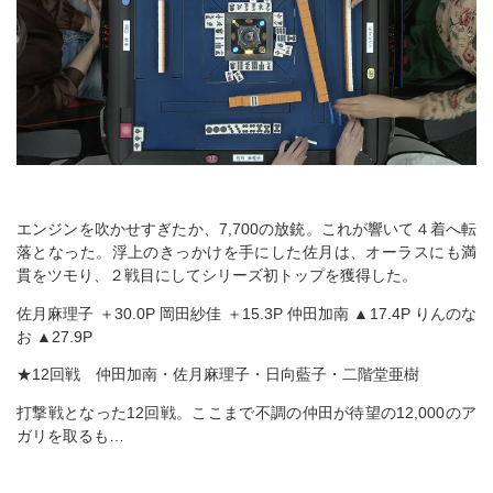
エンジンを吹かせすぎたか、7,700の放銃。これが響いて４着へ転
落となった。浮上のきっかけを手にした佐月は、オーラスにも満
貫をツモり、２戦目にしてシリーズ初トップを獲得した。
佐月麻理子 ＋30.0P 岡田紗佳 ＋15.3P 仲田加南 ▲17.4P りんのな
お ▲27.9P
★12回戦 仲田加南・佐月麻理子・日向藍子・二階堂亜樹
打撃戦となった12回戦。ここまで不調の仲田が待望の12,000のア
ガリを取るも…