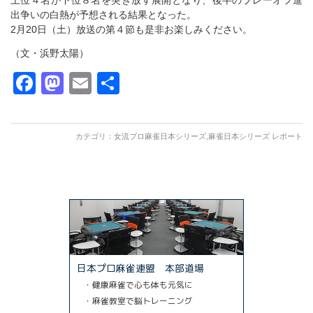
上位４名が下位８名を突き放す展開となり、後半のプレーオフ進
出争いの白熱が予想される結果となった。
2月20日（土）放送の第４節も是非お楽しみください。
（文・浜野太陽）
Facebook
Mastodon
Email
共
有
カテゴリ：
女流プロ麻雀日本シリーズ
,
麻雀日本シリーズ レポート
日本プロ麻雀連盟 本部道場
・健康麻雀で心も体も元気に
・麻雀教室で脳トレーニング