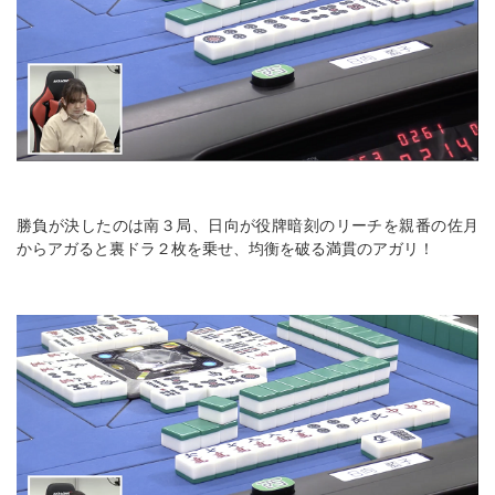
勝負が決したのは南３局、日向が役牌暗刻のリーチを親番の佐月
からアガると裏ドラ２枚を乗せ、均衡を破る満貫のアガリ！