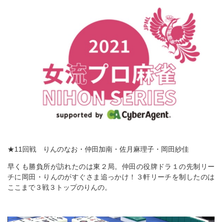
★11回戦 りんのなお・仲田加南・佐月麻理子・岡田紗佳
早くも勝負所が訪れたのは東２局。仲田の役牌ドラ１の先制リー
チに岡田・りんのがすぐさま追っかけ！３軒リーチを制したのは
ここまで３戦３トップのりんの。