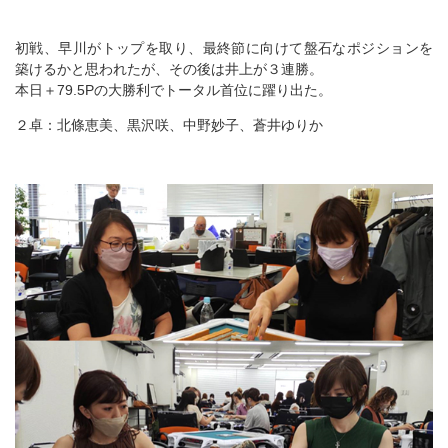
初戦、早川がトップを取り、最終節に向けて盤石なポジションを
築けるかと思われたが、その後は井上が３連勝。
本日＋79.5Pの大勝利でトータル首位に躍り出た。
２卓：北條恵美、黒沢咲、中野妙子、蒼井ゆりか