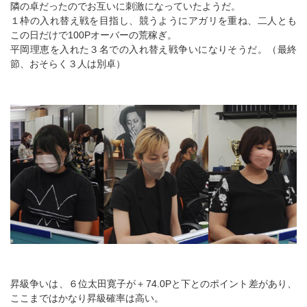
隣の卓だったのでお互いに刺激になっていたようだ。
１枠の入れ替え戦を目指し、競うようにアガリを重ね、二人とも
この日だけで100Pオーバーの荒稼ぎ。
平岡理恵を入れた３名での入れ替え戦争いになりそうだ。（最終
節、おそらく３人は別卓）
昇級争いは、６位太田寛子が＋74.0Pと下とのポイント差があり、
ここまではかなり昇級確率は高い。