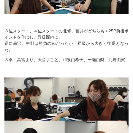
３位スタート、４位スタートの北條、蒼井がどちらも＋25P前後ポ
イントを伸ばし、昇級圏内に。
逆に黒沢、中野は勝負の節だったが、昇級から大きく後退となっ
た。
３卓：高宮まり、天音まこと、和泉由希子、一瀬由梨、北野由実