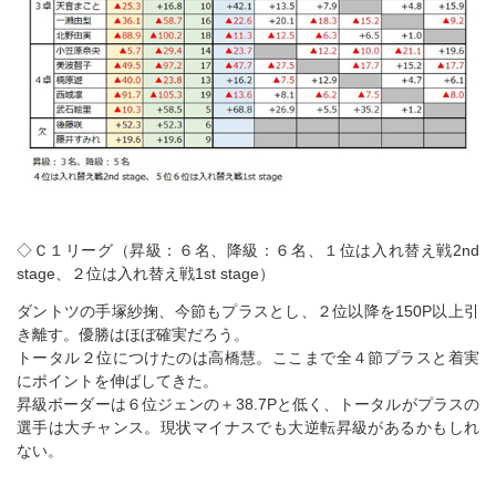
◇Ｃ１リーグ（昇級：６名、降級：６名、１位は入れ替え戦2nd
stage、２位は入れ替え戦1st stage）
ダントツの手塚紗掬、今節もプラスとし、２位以降を150P以上引
き離す。優勝はほぼ確実だろう。
トータル２位につけたのは高橋慧。ここまで全４節プラスと着実
にポイントを伸ばしてきた。
昇級ボーダーは６位ジェンの＋38.7Pと低く、トータルがプラスの
選手は大チャンス。現状マイナスでも大逆転昇級があるかもしれ
ない。