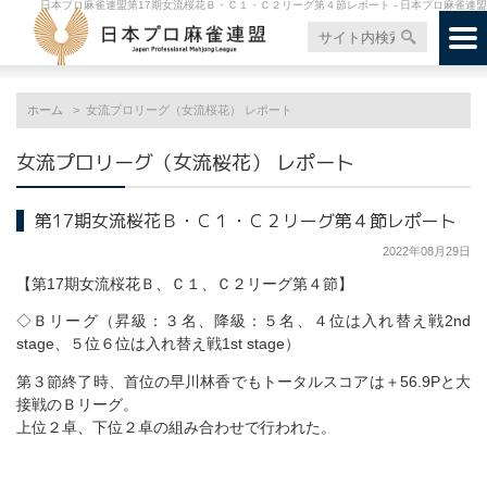
日本プロ麻雀連盟第17期女流桜花Ｂ・Ｃ１・Ｃ２リーグ第４節レポート - 日本プロ麻雀連盟
ホーム
女流プロリーグ（女流桜花） レポート
女流プロリーグ（女流桜花） レポート
第17期女流桜花Ｂ・Ｃ１・Ｃ２リーグ第４節レポート
2022年08月29日
【第17期女流桜花Ｂ、Ｃ１、Ｃ２リーグ第４節】
◇Ｂリーグ（昇級：３名、降級：５名、４位は入れ替え戦2nd
stage、５位６位は入れ替え戦1st stage）
第３節終了時、首位の早川林香でもトータルスコアは＋56.9Pと大
接戦のＢリーグ。
上位２卓、下位２卓の組み合わせで行われた。