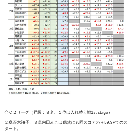
◇Ｃ２リーグ（昇級：８名、１位は入れ替え戦1st stage）
２卓蒼木翔子、３卓内田みこは偶然にも同スコアの＋59.9Pでのス
タート。