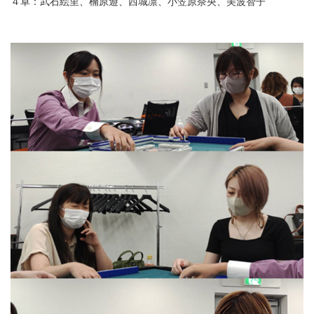
４卓：武石絵里、楠原遊、西城凛、小笠原奈央、美波智子