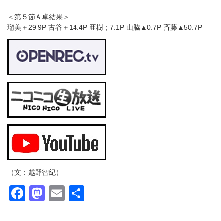
＜第５節Ａ卓結果＞
瑠美＋29.9P 古谷＋14.4P 亜樹；7.1P 山脇▲0.7P 斉藤▲50.7P
（文：越野智紀）
Facebook
Mastodon
Email
共
有