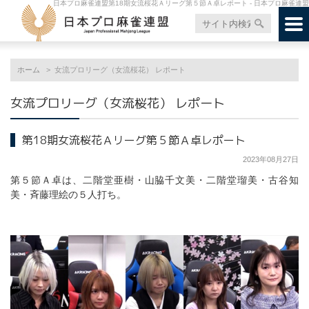
日本プロ麻雀連盟第18期女流桜花Ａリーグ第５節Ａ卓レポート - 日本プロ麻雀連盟
ホーム
女流プロリーグ（女流桜花） レポート
女流プロリーグ（女流桜花） レポート
第18期女流桜花Ａリーグ第５節Ａ卓レポート
2023年08月27日
第５節Ａ卓は、二階堂亜樹・山脇千文美・二階堂瑠美・古谷知
美・斉藤理絵の５人打ち。