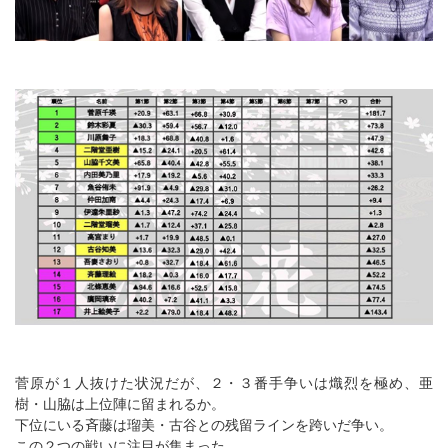
菅原が１人抜けた状況だが、２・３番手争いは熾烈を極め、亜
樹・山脇は上位陣に留まれるか。
下位にいる斉藤は瑠美・古谷との残留ラインを跨いだ争い。
この２つの戦いに注目が集まった。