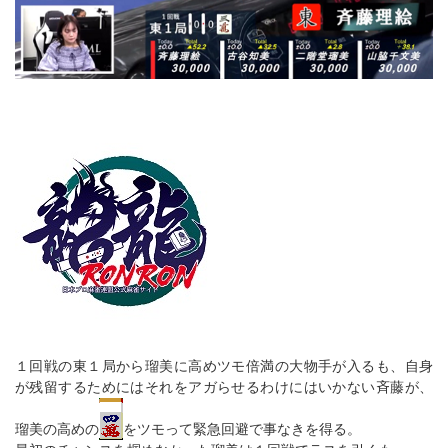
１回戦の東１局から瑠美に高めツモ倍満の大物手が入るも、自身
が残留するためにはそれをアガらせるわけにはいかない斉藤が、
瑠美の高めの
をツモって緊急回避で事なきを得る。