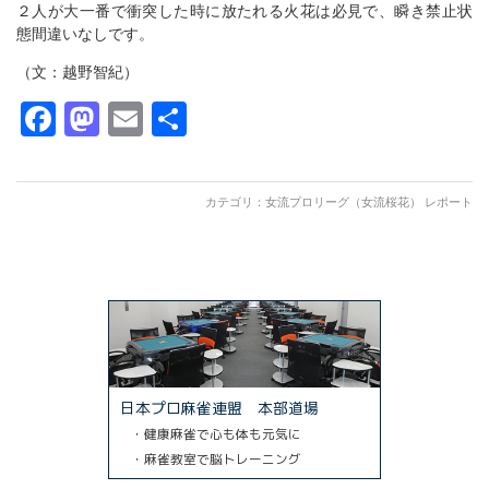
２人が大一番で衝突した時に放たれる火花は必見で、瞬き禁止状
態間違いなしです。
（文：越野智紀）
Facebook
Mastodon
Email
共
有
カテゴリ：
女流プロリーグ（女流桜花） レポート
日本プロ麻雀連盟 本部道場
・健康麻雀で心も体も元気に
・麻雀教室で脳トレーニング