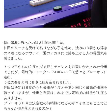
特に印象に残ったのは３回戦の南４局。
仲田のリーチを受けて粘りながら手を進め、沈みの３着から浮き
の２着になるホウテイ一通のアガリには勝ち上がる人の雰囲気を
感じました。
トップ目からの２度のダメ押しチャンスを吾妻にかわされた仲田
でしたが、最終的にトータル+73.0Pの３位で悠々とプレーオフに
進出。
５位の吾妻と同じＢ卓に組み込まれました。
仲田は決定戦６度のうち優勝が４度と吾妻と同じく最高の勝率を
誇っていますが、仲田と吾妻はこれまで決定戦での対決が１度も
ありません。
プレーオフＢ卓は決定戦の前哨戦になるのか？それともここでど
ちらかが叩き落とされるのか？