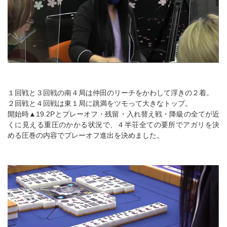
１回戦と３回戦の南４局は仲田のリーチをかわして浮きの２着。
２回戦と４回戦は東１局に跳満をツモって大きなトップ。
開始時▲19.2Pとプレーオフ・残留・入れ替え戦・降級の全てが近
くに見える重圧のかかる状況で、４半荘全ての要所でアガリを決
める圧巻の内容でプレーオフ進出を決めました。