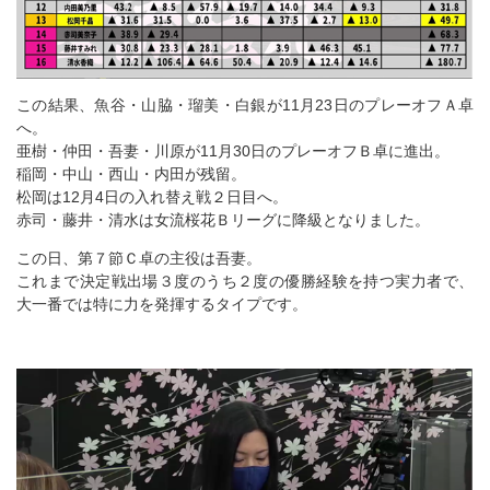
この結果、魚谷・山脇・瑠美・白銀が11月23日のプレーオフＡ卓
へ。
亜樹・仲田・吾妻・川原が11月30日のプレーオフＢ卓に進出。
稲岡・中山・西山・内田が残留。
松岡は12月4日の入れ替え戦２日目へ。
赤司・藤井・清水は女流桜花Ｂリーグに降級となりました。
この日、第７節Ｃ卓の主役は吾妻。
これまで決定戦出場３度のうち２度の優勝経験を持つ実力者で、
大一番では特に力を発揮するタイプです。