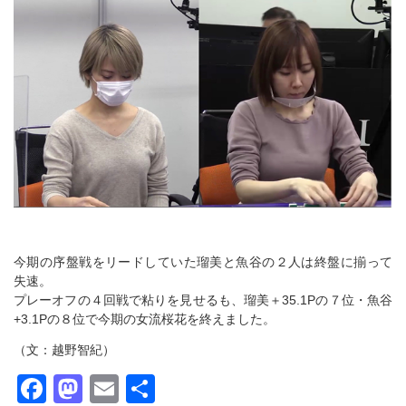
今期の序盤戦をリードしていた瑠美と魚谷の２人は終盤に揃って
失速。
プレーオフの４回戦で粘りを見せるも、瑠美＋35.1Pの７位・魚谷
+3.1Pの８位で今期の女流桜花を終えました。
（文：越野智紀）
Facebook
Mastodon
Email
共