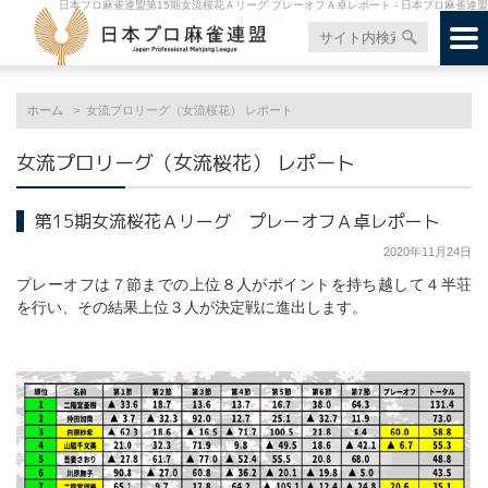
日本プロ麻雀連盟第15期女流桜花Ａリーグ プレーオフＡ卓レポート - 日本プロ麻雀連盟
ホーム
女流プロリーグ（女流桜花） レポート
女流プロリーグ（女流桜花） レポート
第15期女流桜花Ａリーグ プレーオフＡ卓レポート
2020年11月24日
プレーオフは７節までの上位８人がポイントを持ち越して４半荘
を行い、その結果上位３人が決定戦に進出します。