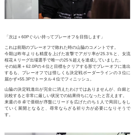
「次は＋60Pぐらい持ってプレーオフを目指します」
これは前期のプレーオフで敗れた時の山脇のコメントです。
今期は昨年よりも精度を上げた攻撃でアガリ率が25.3％と、女流
桜花Ａリーグ出場選手で唯一の25％超えを達成していました。
その結果＋62.0Pの４位と目標をクリアする形でプレーオフに進出
するも、プレーオフでは惜しくも決定戦ボーダーラインの３位に
届かず+55.3Pでトータル４位でフィニッシュ。
山脇の決定戦進出が完全に消えたわけではありませんが、白銀と
比較すると非常に厳しい状況での結果待ちになったと言えます。
来週のＢ卓で亜樹が序盤にリードを広げたのち１人で局回しをし
ていく展開となると、尋常ならざる祈り力が必要になりそうで
す。