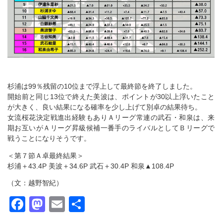
杉浦は99％残留の10位まで浮上して最終節を終了しました。
開始前と同じ13位で終えた美波は、ポイントが30以上浮いたこと
が大きく、良い結果になる確率を少し上げて別卓の結果待ち。
女流桜花決定戦進出経験もありＡリーグ常連の武石・和泉は、来
期お互いがＡリーグ昇級候補一番手のライバルとしてＢリーグで
戦うことになりそうです。
＜第７節Ａ卓最終結果＞
杉浦＋43.4P 美波＋34.6P 武石＋30.4P 和泉▲108.4P
（文：越野智紀）
Facebook
Mastodon
Email
共
有