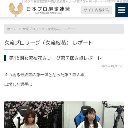
日本プロ麻雀連盟第16期女流桜花Ａリーグ第７節Ａ卓レポート - 日本プロ麻雀連盟
ホーム
女流プロリーグ（女流桜花） レポート
女流プロリーグ（女流桜花） レポート
第16期女流桜花Ａリーグ第７節Ａ卓レポート
2021年10月15日
４つある最終節の第一弾となった第７節Ａ卓。
出場した選手は