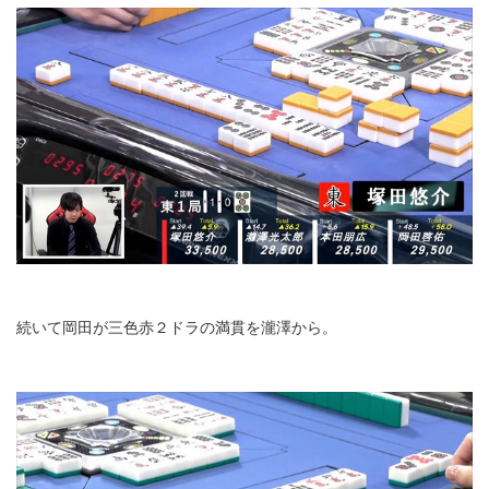
続いて岡田が三色赤２ドラの満貫を瀧澤から。