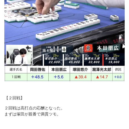
【２回戦】
２回戦は高打点の応酬となった。
まずは塚田が親番で満貫ツモ。