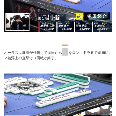
オーラスは瀧澤が仕掛けて岡田から
をロン。ドラ５で跳満に。
２着浮上の直撃で３回戦が終了。