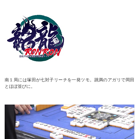
南１局には塚田が七対子リーチを一発ツモ。跳満のアガリで岡田
とほぼ並びに。