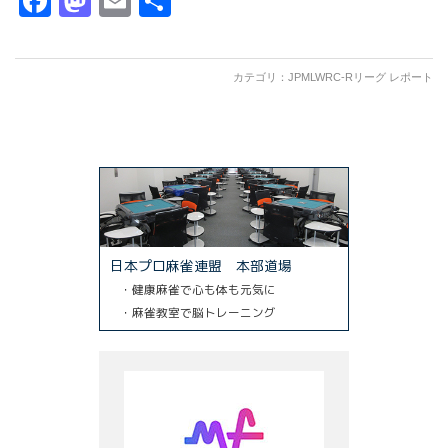
Facebook
Mastodon
Email
共
有
カテゴリ：
JPMLWRC-Rリーグ レポート
日本プロ麻雀連盟 本部道場
・健康麻雀で心も体も元気に
・麻雀教室で脳トレーニング