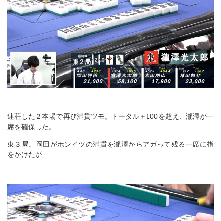
連荘した２本場で再び満貫ツモ。トータル＋100を超え、瀧澤が一
席を確保した。
東３局。岡田がホンイツの満貫を瀧澤からアガって残る一席に指
をかけたが