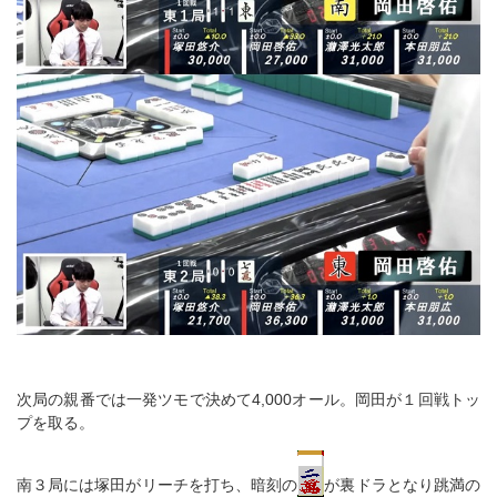
次局の親番では一発ツモで決めて4,000オール。岡田が１回戦トッ
プを取る。
南３局には塚田がリーチを打ち、暗刻の
が裏ドラとなり跳満の