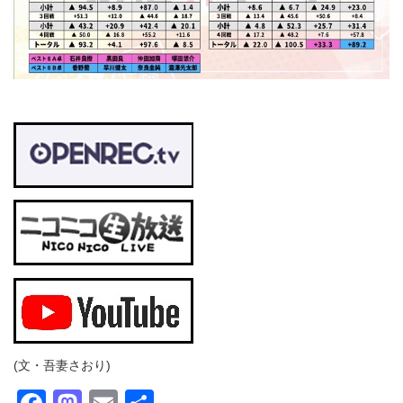
(文・吾妻さおり)