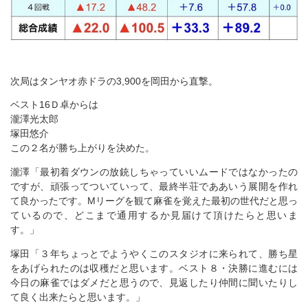
次局はタンヤオ赤ドラの3,900を岡田から直撃。
ベスト16Ｄ卓からは
瀧澤光太郎
塚田悠介
この２名が勝ち上がりを決めた。
瀧澤「最初着ダウンの放銃しちゃっていいムードではなかったの
ですが、頑張ってついていって、最終半荘でああいう展開を作れ
て良かったです。Mリーグを観て麻雀を覚えた最初の世代だと思っ
ているので、どこまで通用するか見届けて頂けたらと思いま
す。」
塚田「３年ちょっとでようやくこのスタジオに来られて、勝ち星
をあげられたのは収穫だと思います。ベスト８・決勝に進むには
今日の麻雀ではダメだと思うので、見返したり仲間に聞いたりし
て良く出来たらと思います。」