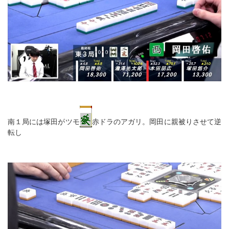
南１局には塚田がツモ
赤ドラのアガリ。岡田に親被りさせて逆
転し