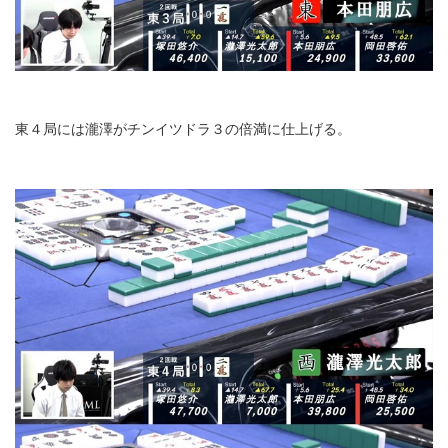
東４局には瀧澤がチンイツドラ３の倍満に仕上げる。