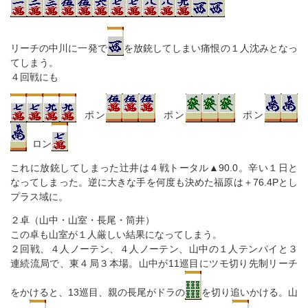
リーチの中川に一発で
を放銃してしまい痛恨の１人沈みとなっ
てしまう。
４回戦にも
ポン
ポン
ポン
ロン
これに放銃してしまった辻井は４戦トータル▲90.0。辛い１日と
なってしまった。逆に大きな手を何度も決めた福原は＋76.4Pとし
プラス域に。
２卓（山中・山室・長尾・筒井）
この卓も山室が１人厳しい結果になってしまう。
２回戦、４人ノーテン、４人ノーテン、山中の１人テンパイと３
連続流局で、東４局３本場。山中が11巡目にツモ切り先制リーチ
をかけると、13巡目、親の長尾がドラの
を切り追いかける。山