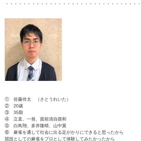
・・・・・・・・・・・・・・・・・・・・・・・・・・・・・・
① 佐藤伶太 （さとうれいた）
② 20歳
③ 35期
④ 立直、一発、面前清自摸和
⑤ 白鳥翔、多井隆晴、山中翼
⑥ 麻雀を通して社会に出る足がかりにできると思ったから
競技としての麻雀をプロとして体験してみたかったから