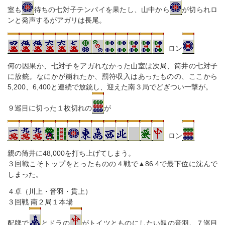
室も
待ちの七対子テンパイを果たし、山中から
が切られロ
ンと発声するがアガリは長尾。
ロン
何の因果か、七対子をアガれなかった山室は次局、筒井の七対子
に放銃。なにかが崩れたか、罰符収入はあったものの、ここから
5,200、6,400と連続で放銃し、迎えた南３局でどぎつい一撃が。
９巡目に切った１枚切れの
が
ロン
親の筒井に48,000を打ち上げてしまう。
３回戦こそトップをとったものの４戦で▲86.4で最下位に沈んで
しまった。
４卓（川上・音羽・貫上）
３回戦 南２局１本場
配牌で
とドラの
がトイツとものにしたい親の音羽。７巡目