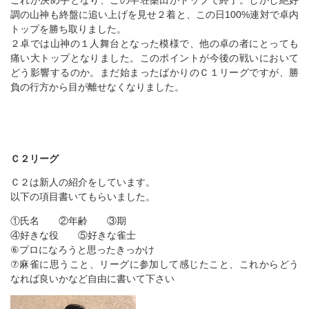
これが決め手となり、この半荘桑田がトップで終了。しかし絶好
調の山神も終盤に追い上げを見せ２着と、この日100%連対で卓内
トップを勝ち取りました。
２卓では山神の１人舞台となった模様で、他の卓の者にとっても
痛い大トップとなりました。このポイントが今後の戦いにおいて
どう影響するのか。まだ始まったばかりのＣ１リーグですが、勝
負の行方から目が離せなくなりました。
Ｃ２リーグ
Ｃ２は新人の紹介をしています。
以下の項目書いてもらいました。
①氏名 ②年齢 ③期
④好きな役 ⑤好きな雀士
⑥プロになろうと思ったきっかけ
⑦麻雀に思うこと、リーグに参加して感じたこと、これからどう
なれば良いかなど自由に書いて下さい