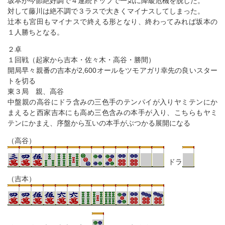
坂本が今節絶好調で４連続トップで一気に降級危機を脱した。
対して藤川は絶不調で３ラスで大きくマイナスしてしまった。
辻本も宮田もマイナスで終える形となり、終わってみれば坂本の
１人勝ちとなる。
２卓
１回戦（起家から吉本・佐々木・高谷・勝間）
開局早々親番の吉本が2,600オールをツモアガリ幸先の良いスター
トを切る
東３局 親、高谷
中盤親の高谷にドラ含みの三色手のテンパイが入りヤミテンにか
まえると西家吉本にも高め三色含みの本手が入り、こちらもヤミ
テンにかまえ、序盤から互いの本手がぶつかる展開になる
（高谷）
ドラ
（吉本）