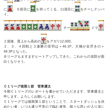
に
、９巡目に
を持ってくる。11巡目に
をチーしテンパ
イ。
チー
ドラ
２巡後、貫上から高めの
をアガリ12,000。
２、３、４回戦と３連勝の音羽は＋46.1P。大橋が全浮きの＋
48.3Pとなった。
Ｂリーグもますますヒートアップしてきた。これからの攻防が面
白くなりそう。
Ｃ１リーグ後期１節 管東優太
今期Ｃ１リーグのレポートを書かせていただきます、管東優太と
申します。よろしくお願いします。
Ｃ１リーグでは後期第１節ということで、スタートダッシュを決
めたい者、いつも通り平常心で臨む者等、様々な思いが入り混じ