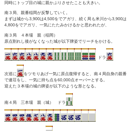
同時にトップ目の城に親かぶりさせたことも大きい。
南３局、親番稲岡が反撃していく。
まずは城から3,900は4,500をでアガリ、続く局も米川から3,900は
4,800をでアガリ、一気にたたみかけるかと思われたが、
南３局 ４本場 親（稲岡）
原点割れし後がなくなった城が以下牌姿でリーチをかける。
ドラ
次巡に
をツモりあげ一気に原点復帰すると、南４局自身の親番
で連荘をし、一気に持ち点を60,000点オーバーとする。
迎えた３本場の城の牌姿が以下のような形となる。
南４局 三本場 親（城） ドラ