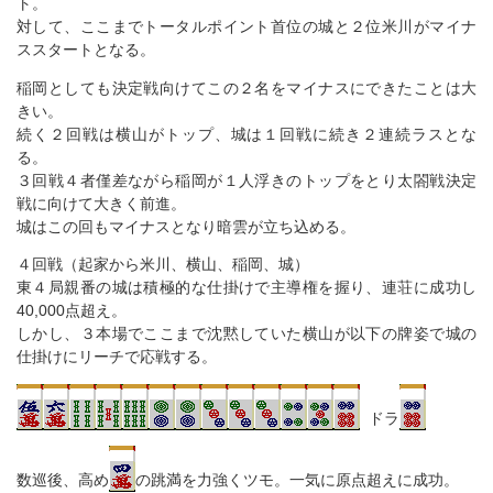
ト。
対して、ここまでトータルポイント首位の城と２位米川がマイナ
ススタートとなる。
稲岡としても決定戦向けてこの２名をマイナスにできたことは大
きい。
続く２回戦は横山がトップ、城は１回戦に続き２連続ラスとな
る。
３回戦４者僅差ながら稲岡が１人浮きのトップをとり太閤戦決定
戦に向けて大きく前進。
城はこの回もマイナスとなり暗雲が立ち込める。
４回戦（起家から米川、横山、稲岡、城）
東４局親番の城は積極的な仕掛けで主導権を握り、連荘に成功し
40,000点超え。
しかし、３本場でここまで沈黙していた横山が以下の牌姿で城の
仕掛けにリーチで応戦する。
ドラ
数巡後、高め
の跳満を力強くツモ。一気に原点超えに成功。