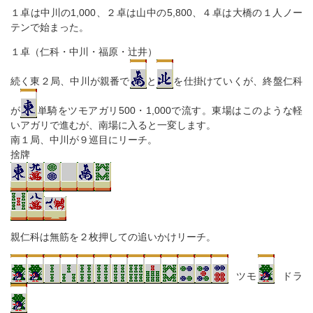
１卓は中川の1,000、２卓は山中の5,800、４卓は大橋の１人ノー
テンで始まった。
１卓（仁科・中川・福原・辻井）
続く東２局、中川が親番で
と
を仕掛けていくが、終盤仁科
が
単騎をツモアガリ500・1,000で流す。東場はこのような軽
いアガリで進むが、南場に入ると一変します。
南１局、中川が９巡目にリーチ。
捨牌
親仁科は無筋を２枚押しての追いかけリーチ。
ツモ
ドラ