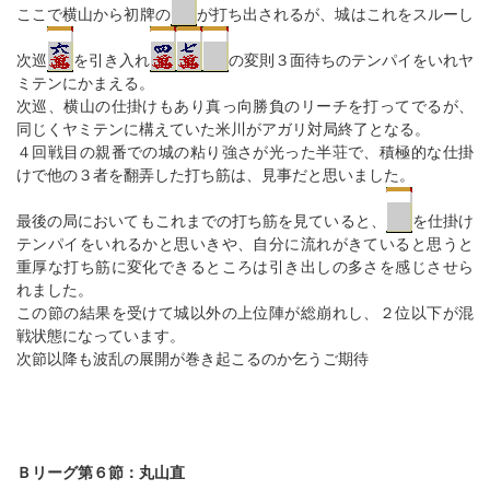
ここで横山から初牌の
が打ち出されるが、城はこれをスルーし
次巡
を引き入れ
の変則３面待ちのテンパイをいれヤ
ミテンにかまえる。
次巡、横山の仕掛けもあり真っ向勝負のリーチを打ってでるが、
同じくヤミテンに構えていた米川がアガリ対局終了となる。
４回戦目の親番での城の粘り強さが光った半荘で、積極的な仕掛
けで他の３者を翻弄した打ち筋は、見事だと思いました。
最後の局においてもこれまでの打ち筋を見ていると、
を仕掛け
テンパイをいれるかと思いきや、自分に流れがきていると思うと
重厚な打ち筋に変化できるところは引き出しの多さを感じさせら
れました。
この節の結果を受けて城以外の上位陣が総崩れし、２位以下が混
戦状態になっています。
次節以降も波乱の展開が巻き起こるのか乞うご期待
Ｂリーグ第６節：丸山直