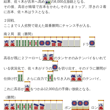
結果、佐々木が吉本へ高め
の8,000点放銃となる。
その後、高谷が南場で吉本をかわしそのままトップ、浮きの２着
に吉本、佐々木はラスとなる。
２回戦、
ここまで１人劣勢で迎えた親番勝間にチャンス手が入る。
南２局 親（勝間）
ドラ
高谷が既に２フーローし
のタンヤオのみテンパイをいれて
いる状況化で、佐々木がドラの
を切り出す、そのドラに勝間が
仕掛け打
、さらに自力で
を引き入れ
のテンパイ。
これに高谷が
をつかみ12,000点の手痛い放銃となる。
（勝間）
ポン
ロン