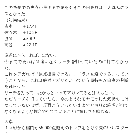
この放銃での失点が最後まで尾を引きこの回高谷は１人沈みのラ
スとなった。
（対局結果）
吉本 ＋17.4P
佐々木 ＋10.3P
勝間 ▲5.6P
高谷 ▲22.1P
麻雀にたら、れば、はない。
今までであれば間違いなくリーチを打っていたのに打てなかっ
た。
これをアガれば『原点復帰できる』、『ラス回避できる』ってい
うことから、これは絶対アガリたいっていう気持ちが自身の判断
を鈍らせた。
リーチを打っていたからといってアガレてるとは限らない。
ただリーチを打っていたら、今のようなモヤモヤした気持ちには
なっていないはず、反面こういったいままでどおりの麻雀が打て
なくなるような舞台で打てていることに嬉しさも感じる。
３卓
１回戦から稲岡が55,000点越えのトップをとり幸先のいいスター