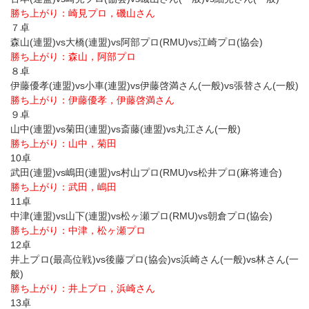
勝ち上がり：崎見プロ，磯山さん
７卓
森山(連盟)vs大橋(連盟)vs阿部プロ(RMU)vs江崎プロ(協会)
勝ち上がり：森山，阿部プロ
８卓
伊藤優孝(連盟)vs小車(連盟)vs伊藤啓満さん(一般)vs張替さん(一般)
勝ち上がり：伊藤優孝，伊藤啓満さん
９卓
山中(連盟)vs菊田(連盟)vs斎藤(連盟)vs丸江さん(一般)
勝ち上がり：山中，菊田
10卓
武田(連盟)vs嶋田(連盟)vs村山プロ(RMU)vs松井プロ(麻将連合)
勝ち上がり：武田，嶋田
11卓
中津(連盟)vs山下(連盟)vs松ヶ瀬プロ(RMU)vs朝倉プロ(協会)
勝ち上がり：中津，松ヶ瀬プロ
12卓
井上プロ(最高位戦)vs後藤プロ(協会)vs浜崎さん(一般)vs林さん(一
般)
勝ち上がり：井上プロ，浜崎さん
13卓