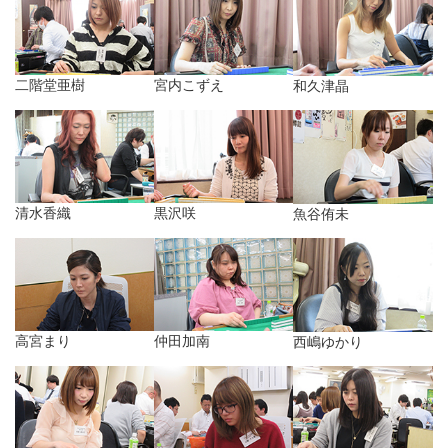
二階堂亜樹
宮内こずえ
和久津晶
清水香織
黒沢咲
魚谷侑未
高宮まり
仲田加南
西嶋ゆかり