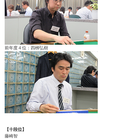
前年度４位：四栁弘樹
【十段位】
藤崎智