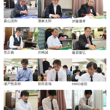
森山茂和
灘麻太郎
伊藤優孝
荒正義
沢崎誠
藤原隆弘
瀬戸熊直樹
前田直哉
HIRO柴田