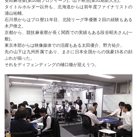
安田麻理菜(第10期プロクイーン)。山下将浩(第31期新人王)。
タイトルホルダー以外も、北海道からは前年度ファイナリストの
浦山祐輔。
石川県からはプロ暦11年目、北陸リーグ準優勝２回の経験もある
木戸僚之。
京都から、競技麻雀暦が長く関西での実績もある段谷昭夫さん(一
般)。
東京本部からは映像媒体での活躍もある太田優介、野方祐介。
先の山下は九州所属であり、まさに日本全国からの強豪15名の顔
ぶれが揃った。
それをディフェンディングの樋口徹が迎えうつ。