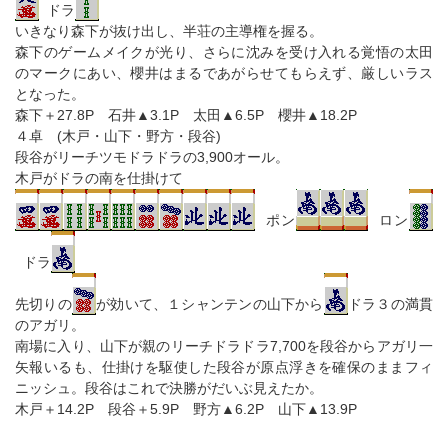
ドラ
いきなり森下が抜け出し、半荘の主導権を握る。
森下のゲームメイクが光り、さらに沈みを受け入れる覚悟の太田
のマークにあい、櫻井はまるであがらせてもらえず、厳しいラス
となった。
森下＋27.8P 石井▲3.1P 太田▲6.5P 櫻井▲18.2P
４卓 (木戸・山下・野方・段谷)
段谷がリーチツモドラドラの3,900オール。
木戸がドラの南を仕掛けて
ポン
ロン
ドラ
先切りの
が効いて、１シャンテンの山下から
ドラ３の満貫
のアガリ。
南場に入り、山下が親のリーチドラドラ7,700を段谷からアガリ一
矢報いるも、仕掛けを駆使した段谷が原点浮きを確保のままフィ
ニッシュ。段谷はこれで決勝がだいぶ見えたか。
木戸＋14.2P 段谷＋5.9P 野方▲6.2P 山下▲13.9P