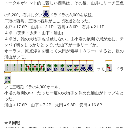
トータルポイント的に苦しい西島は、その後、山井にリーチ三色
の5,200、石井にダブ
ドラドラの8,000を放銃。
二冠の西島、三冠の石井がここで敗退となった。
木戸＋17.6P 山井＋12.1P 西島▲8.6P 石井▲21.1P
４卓 (安田・太田・山下・浦山)
４卓は、誰の大物手も成就しないまま小場の展開で局が進む。テ
ンパイ料をしっかりとっていた山下が一歩リードか。
オーラス、原点浮きを狙って太田が素早く３フーロすると、親の
浦山がツモ。
ツモ
ドラ
ツモ三暗刻ドラの4,000オール。
小場の展開の中、たった一度の大物手を決めた浦山がトップをと
った。
浦山＋17.6P 山下＋7.2P 太田▲9.8P 安田▲16.8P
☆６回戦