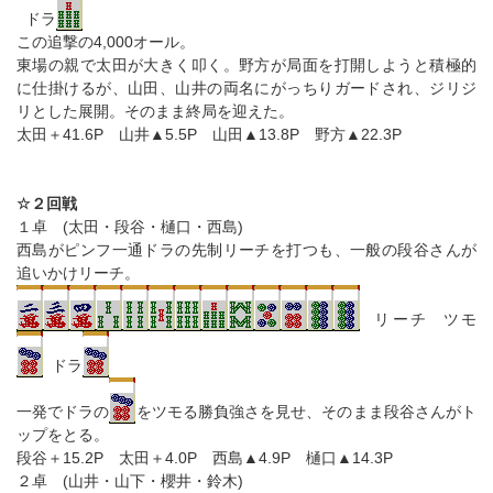
ドラ
この追撃の4,000オール。
東場の親で太田が大きく叩く。野方が局面を打開しようと積極的
に仕掛けるが、山田、山井の両名にがっちりガードされ、ジリジ
リとした展開。そのまま終局を迎えた。
太田＋41.6P 山井▲5.5P 山田▲13.8P 野方▲22.3P
☆２回戦
１卓 (太田・段谷・樋口・西島)
西島がピンフ一通ドラの先制リーチを打つも、一般の段谷さんが
追いかけリーチ。
リーチ ツモ
ドラ
一発でドラの
をツモる勝負強さを見せ、そのまま段谷さんがト
ップをとる。
段谷＋15.2P 太田＋4.0P 西島▲4.9P 樋口▲14.3P
２卓 (山井・山下・櫻井・鈴木)