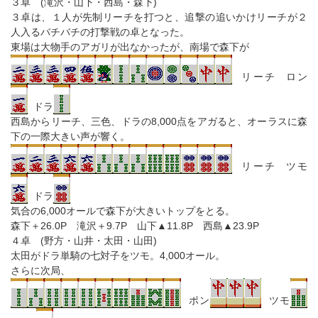
３卓 (滝沢・山下・西島・森下)
３卓は、１人が先制リーチを打つと、追撃の追いかけリーチが２
人入るバチバチの打撃戦の卓となった。
東場は大物手のアガリが出なかったが、南場で森下が
リーチ ロン
ドラ
西島からリーチ、三色、ドラの8,000点をアガると、オーラスに森
下の一際大きい声が響く。
リーチ ツモ
ドラ
気合の6,000オールで森下が大きいトップをとる。
森下＋26.0P 滝沢＋9.7P 山下▲11.8P 西島▲23.9P
４卓 (野方・山井・太田・山田)
太田がドラ単騎の七対子をツモ。4,000オール。
さらに次局、
ポン
ツモ