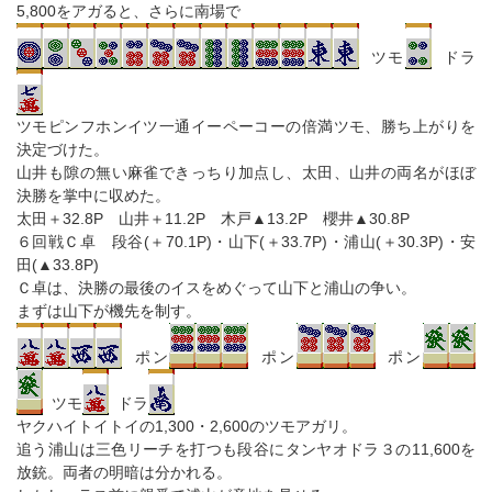
5,800をアガると、さらに南場で
ツモ
ドラ
ツモピンフホンイツ一通イーペーコーの倍満ツモ、勝ち上がりを
決定づけた。
山井も隙の無い麻雀できっちり加点し、太田、山井の両名がほぼ
決勝を掌中に収めた。
太田＋32.8P 山井＋11.2P 木戸▲13.2P 櫻井▲30.8P
６回戦Ｃ卓 段谷(＋70.1P)・山下(＋33.7P)・浦山(＋30.3P)・安
田(▲33.8P)
Ｃ卓は、決勝の最後のイスをめぐって山下と浦山の争い。
まずは山下が機先を制す。
ポン
ポン
ポン
ツモ
ドラ
ヤクハイトイトイの1,300・2,600のツモアガリ。
追う浦山は三色リーチを打つも段谷にタンヤオドラ３の11,600を
放銃。両者の明暗は分かれる。