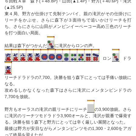
６回戦Ａ卓 森下(＋48.8P)・山田(▲1.4P)・野方(＋40.6P)・滝沢
(▲25.5P)
東４局、野方が仕掛けて先制テンパイ、親の滝沢がその仕掛けに
リーチをかぶせ、さらに森下が３面待ちで追いかけリーチを打
ち、さらにさらに山田がメンピンイーペーコー高め三色のリーチ
を打つ面白い局面。
結果は森下がつかんだ
に滝沢からロンの声。
ロン
ドラ
リーチドラドラの7,700。決勝を狙う森下にとっては手痛い放銃に
なる。
攻めるしかなくなった森下はさらに滝沢にメンタンピンドラの
7,700を放銃。
野方もオーラスの滝沢の親リーチにリーチ
の3,900放銃。さら
に滝沢のリーチツモドラドラ3,900オールと、滝沢が親番で爆発す
る。決勝を狙う森下と野方にとっては辛く厳しい展開となった。
最後は野方が安目ながらメンタンピンツモの1,300・2,600をアガ
って終局を迎えたが、