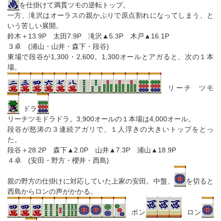
を仕掛けて満貫ツモの逆転トップ。
一方、滝沢はオーラスの親かぶりで原点割れになってしまう、と
いう苦しい展開。
鈴木＋13.9P 太田7.9P 滝沢▲5.3P 木戸▲16.1P
３卓 (浦山・山井・森下・段谷)
東場で段谷が1,300・2,600。1,300オールとアガると、次の１本
場。
リーチ ツモ
ドラ
リーチツモドラドラ。3,900オールの１本場は4,000オール。
段谷が怒涛の３連続アガリで、１人浮きの大きいトップをとっ
た。
段谷＋28.2P 森下▲2.0P 山井▲7.3P 浦山▲18.9P
４卓 (安田・野方・櫻井・西島)
親の野方の仕掛けに対応していた上家の安田。中盤、
を切ると
西島からロンの声がかかる。
ポン
ロン