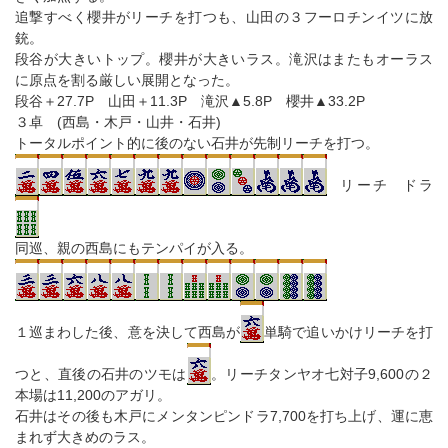
追撃すべく櫻井がリーチを打つも、山田の３フーロチンイツに放
銃。
段谷が大きいトップ。櫻井が大きいラス。滝沢はまたもオーラス
に原点を割る厳しい展開となった。
段谷＋27.7P 山田＋11.3P 滝沢▲5.8P 櫻井▲33.2P
３卓 (西島・木戸・山井・石井)
トータルポイント的に後のない石井が先制リーチを打つ。
リーチ ドラ
同巡、親の西島にもテンパイが入る。
１巡まわした後、意を決して西島が
単騎で追いかけリーチを打
つと、直後の石井のツモは
。リーチタンヤオ七対子9,600の２
本場は11,200のアガリ。
石井はその後も木戸にメンタンピンドラ7,700を打ち上げ、運に恵
まれず大きめのラス。