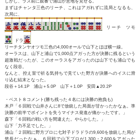
しかし、ラス前に親番で浦山が意地を見せる。
まずはチャンタ三色のリーチ、これはアガれずに流局となるも、
次局に、
リーチ ツモ
ドラ
リーチタンヤオツモ三色の4,000オールで山下とほぼ横一線。
オーラスは、山下と浦山で1,000点アガった方が決勝に残るという
超激戦だったが、このオーラスをアガったのは山下でも浦山でも
なく段谷。
なんと、控え室で祈る気持ちで見ていた野方が決勝へのイスに滑
り込む結末となった。
段谷＋14.1P 浦山＋5.0P 山下＋1.0P 安田▲20.2P
・ベスト８コメント(勝ち残った４名には決勝の抱負も)
木戸「６回戦で山井さんに8で放銃した局面が甘かったかなぁ。準
決勝の前半でポイントを失うマイナス発進が痛かったです。」
森下「６回戦の戦い方を間違えた。やらかした。」
山下「力不足でした。」
浦山「２回戦に野方プロに七対子ドラドラの9,600を放銃した局が
悠長だったなぁ。６回戦で山下プロが1,300・2,600をアガった