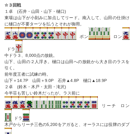
☆３回戦
１卓 (石井・山田・山下・樋口)
東場は山下が小刻みに加点してリード。南入して、山田の仕掛け
に樋口が不要ターツを払うとそれが御用。
ポン
ロン
ドラ
中ドラ３、8,000点の放銃。
山下、山田の２人浮き。樋口は山田への放銃から大き目のラスを
引く。
前年度王者に試練の時。
山下＋14.7P 山田＋9.0P 石井▲4.8P 樋口▲18.9P
２卓 (鈴木・木戸・太田・滝沢)
今半荘も苦しい鈴木だったが、ラス前に
リーチ ロン
ドラ
木戸からリーチ三色の5,200をアガると、オーラスには役牌のダブ