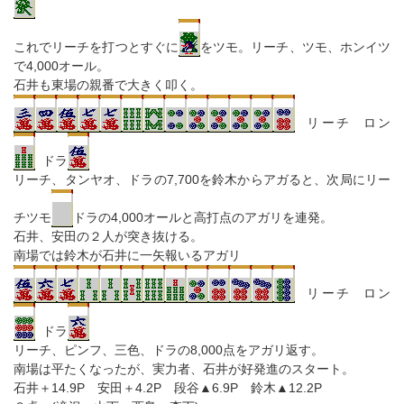
これでリーチを打つとすぐに
をツモ。リーチ、ツモ、ホンイツ
で4,000オール。
石井も東場の親番で大きく叩く。
リーチ ロン
ドラ
リーチ、タンヤオ、ドラの7,700を鈴木からアガると、次局にリー
チツモ
ドラの4,000オールと高打点のアガリを連発。
石井、安田の２人が突き抜ける。
南場では鈴木が石井に一矢報いるアガリ
リーチ ロン
ドラ
リーチ、ピンフ、三色、ドラの8,000点をアガリ返す。
南場は平たくなったが、実力者、石井が好発進のスタート。
石井＋14.9P 安田＋4.2P 段谷▲6.9P 鈴木▲12.2P