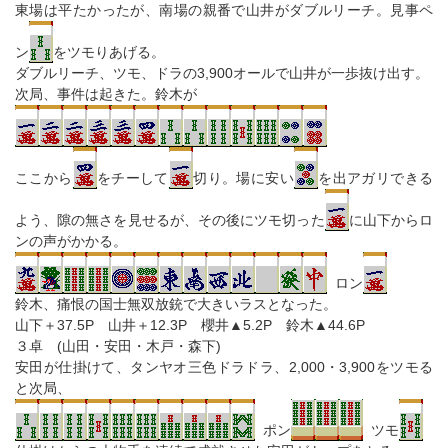
東場は平たかったが、南場の親番で山井がダブルリーチ。見事ペ
ン
をツモりあげる。
ダブルリーチ、ツモ、ドラの3,900オールで山井が一歩抜け出す。
次局、事件は起きた。鈴木が
ここから
をチーして
切り。場に安い
を出アガリできる
よう、隙の無さを見せるが、その後にツモ切った
に山下からロ
ンの声がかかる。
ロン
鈴木、痛恨の国士無双放銃で大きいラスとなった。
山下＋37.5P 山井＋12.3P 櫻井▲5.2P 鈴木▲44.6P
３卓 (山田・安田・木戸・森下)
安田が仕掛けて、タンヤオ三色ドラドラ、2,000・3,900をツモる
と次局、
ポン
ツモ