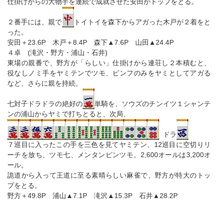
仕掛けからの大物手を連続で成就させた安田がトップをとる。
２番手には、親で
トイトイを森下からアガった木戸が２着をと
った。
安田＋23.6P 木戸＋8.4P 森下▲7.6P 山田▲24.4P
４卓 (滝沢・野方・浦山・石井)
東場の親番で、野方が「らしい」仕掛けから連荘し２本積むと、
役なしノミ手をヤミテンでツモ、ピンフのみをヤミとしてアガる
など、さらに親を持続。
七対子ドラドラの絶好の
単騎を、ソウズのチンイツ１シャンテ
ンの浦山からヤミで打ちとると、次局、
ドラ
７巡目に入ったこの手を三色を見てヤミテン、12巡目に空切りリ
ーチを放ち、ツモ七、メンタンピンツモ。2,600オールは3,200オ
ール。
詭道から入って王道に至る素晴らしい麻雀で、野方が特大のトッ
プをとる。
野方＋49.8P 浦山▲7.1P 滝沢▲15.3P 石井▲28.2P