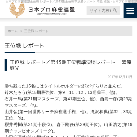
日本プロ麻雀連盟王位戦 レポート／第43期王位戦準決勝レポート 清原 継光 - 日本プロ麻雀連盟
ホーム
王位戦 レポート
王位戦 レポート
王位戦 レポート／第43期王位戦準決勝レポート 清原
継光
2017年12月11日
勝ち残った15名にはタイトルホルダーの顔がずらりと並んだ。
鈴木たろう(第15期最強位、第9，11，12，13期雀王、他)。
石井一馬(第21期マスターズ、第41期王位、他)。西島一彦(第23期
マスターズ、他)。
山井弘(第一回世界リーチ麻雀選手権、他)。滝沢和典(第32，33期
王位、他)。
櫻井秀樹(第31期十段位)。森下剛任(第39期王位)。山田浩之(第19
期チャンピオンズリーグ)。