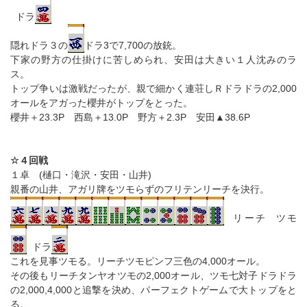
ドラ
隠れドラ３の
ドラ3で7,700の放銃。
下家の野方の仕掛けに苦しめられ、安田は大きい１人沈みのラ
ス。
トップ争いは激戦だったが、親で細かく連荘しＲドラドラの2,000
オールをアガった櫻井がトップをとった。
櫻井＋23.3P 西島＋13.0P 野方＋2.3P 安田▲38.6P
☆４回戦
１卓 (樋口・滝沢・安田・山井)
親番の山井、アガリ牌をツモらずのフリテンリーチを決行。
リーチ ツモ
ドラ
これを見事ツモる。リーチツモピンフ三色の4,000オール。
その後もリーチタンヤオツモの2,000オール、ツモ七対子ドラドラ
の2,000,4,000と追撃を決め、パーフェクトゲームで大トップをと
る。