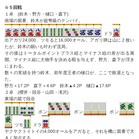
☆５回戦
１卓 (鈴木・野方・樋口・森下)
南場の親番、鈴木が超弩級のテンパイ。
ドラ
出アガリ24,000、ツモると16,000オール。アガリ牌は山に２枚い
たが、鈴木の願いも叶わず流局。
その後はトータルポイントプラス組とマイナス組の差が出る展
開。マイナス組に大物手を決める暇を与えず、野方、森下が浮き
にまわる。
数々の実績を持つ鈴木、前年度王者の樋口が、ここで敗退となっ
た。
野方＋17.2P 森下＋4.6P 鈴木▲4.2P 樋口▲17.6P
２卓 (櫻井・段谷・山田・滝沢)
東場の親で段谷
ポン
ポン
ポン
ツモ
ドラ
ヤクヤクトイトイの4,000オールをアガると、それを機に親番で大
きく加点する。