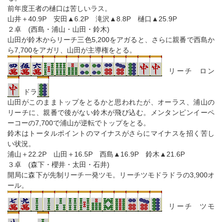
前年度王者の樋口は苦しいラス。
山井＋40.9P 安田▲6.2P 滝沢▲8.8P 樋口▲25.9P
２卓 (西島・浦山・山田・鈴木)
山田が鈴木からリーチ三色5,200をアガると、さらに親番で西島か
ら7,700をアガリ、山田が主導権をとる。
リーチ ロン
ドラ
山田がこのままトップをとるかと思われたが、オーラス、浦山の
リーチに、親番で後がない鈴木が飛び込む。メンタンピンイーペ
ーコーの7,700で浦山が逆転でトップをとる。
鈴木はトータルポイントのマイナスがさらにマイナスを招く苦し
い状況。
浦山＋22.2P 山田＋16.5P 西島▲16.9P 鈴木▲21.6P
３卓 (森下・櫻井・太田・石井)
開局に森下が先制リーチ一発ツモ。リーチツモドラドラの3,900オ
ール。
リーチ ツモ