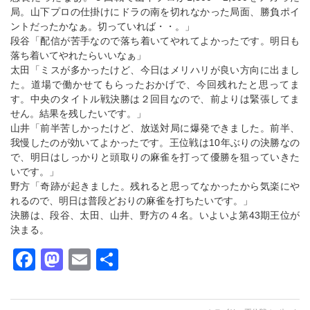
局。山下プロの仕掛けにドラの南を切れなかった局面、勝負ポイ
ントだったかなぁ。切っていれば・・。」
段谷「配信が苦手なので落ち着いてやれてよかったです。明日も
落ち着いてやれたらいいなぁ」
太田「ミスが多かったけど、今日はメリハリが良い方向に出まし
た。道場で働かせてもらったおかげで、今回残れたと思ってま
す。中央のタイトル戦決勝は２回目なので、前よりは緊張してま
せん。結果を残したいです。」
山井「前半苦しかったけど、放送対局に爆発できました。前半、
我慢したのが効いてよかったです。王位戦は10年ぶりの決勝なの
で、明日はしっかりと頭取りの麻雀を打って優勝を狙っていきた
いです。」
野方「奇跡が起きました。残れると思ってなかったから気楽にや
れるので、明日は普段どおりの麻雀を打ちたいです。」
決勝は、段谷、太田、山井、野方の４名。いよいよ第43期王位が
決まる。
Facebook
Mastodon
Email
共
有