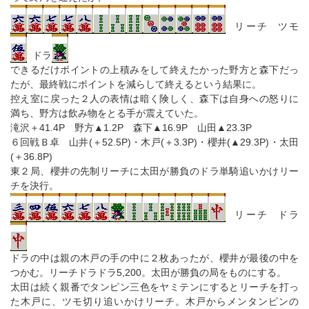
リーチ ツモ
ドラ
できるだけポイントの上積みをして終えたかった野方と森下だっ
たが、最終戦にポイントを減らして終えるという結果に。
控え室に戻った２人の表情は暗く険しく、森下は自身への怒りに
満ち、野方は飲み物をとる手が震えていた。
滝沢＋41.4P 野方▲1.2P 森下▲16.9P 山田▲23.3P
６回戦Ｂ卓 山井(＋52.5P)・木戸(＋3.3P)・櫻井(▲29.3P)・太田
(＋36.8P)
東２局、櫻井の先制リーチに太田が勝負のドラ単騎追いかけリー
チを決行。
リーチ ドラ
ドラの中は親の木戸の手の中に２枚あったが、櫻井が最後の中を
つかむ。リーチドラドラ5,200。太田が勝負の局をものにする。
太田は続く親番でタンピン三色をヤミテンにするとリーチを打っ
た木戸に、ツモ切り追いかけリーチ。木戸からメンタンピンの