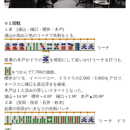
☆１回戦
１卓 (浦山・樋口・櫻井・木戸)
浦山が高め三色のリーチで先制をとる。
リーチ
親番の木戸がドラの
を暗刻にして追いかけリーチを打つも、
をつかんで7,700の放銃。
櫻井がツモ、イーペーコー、ドラドラの2,000・3,900をアガリ、
オーラスに樋口も原点浮きを確保。
木戸は１人沈みの苦しいスタートとなった。
浦山＋14.9P 櫻井＋4.0P 樋口＋1.9P 木戸▲20.8P
２卓 (安田・段谷・石井・鈴木)
起家の安田がいきなりの先制パンチ。
リーチ ドラ