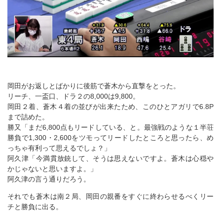
岡田がお返しとばかりに後筋で蒼木から直撃をとった。
リーチ、一盃口、ドラ２の8,000は9,800。
岡田２着、蒼木４着の並びが出来たため、このひとアガリで6.8P
まで詰めた。
勝又「まだ6,800点もリードしている、と。最強戦のような１半荘
勝負で1,300・2,600をツモってリードしたところと思ったら、め
っちゃ有利って思えるでしょ？」
阿久津「今満貫放銃して、そうは思えないですよ。蒼木は心穏や
かじゃないと思いますよ。」
阿久津の言う通りだろう。
それでも蒼木は南２局、岡田の親番をすぐに終わらせるべくリー
チと勝負に出る。