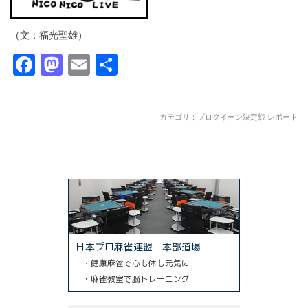
（文：福光聖雄）
Facebook
Mastodon
Email
共
有
カテゴリ：
プロクイーン決定戦 レポート
日本プロ麻雀連盟 本部道場
・健康麻雀で心も体も元気に
・麻雀教室で脳トレーニング