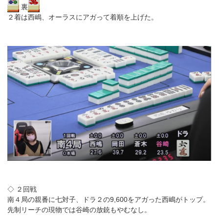
裏
２着は西嶋、オーラスにアガって着順を上げた。
◇ ２回戦
南４局の親番に七対子、ドラ２の9,600をアガった西嶋がトップ。
先制リーチの現物では谷崎の放銃もやむなし。