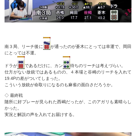
南３局、リーチ後に
が通ったのが蒼木にとっては幸運で、岡田
にとっては不運。
ドラが
であるだけに、カン
待ちのリーチは考えづらい。
仕方がない放銃ではあるものの、４本場と谷崎のリーチを入れて
19.4Pの差がついてしまった。
こういう放銃が命取りになるのも麻雀の面白さだろうか。
◇ 最終戦
随所に好プレーが見られた西嶋だったが、このアガリも素晴らし
かった。
実況と解説の声を入れてお届けする。