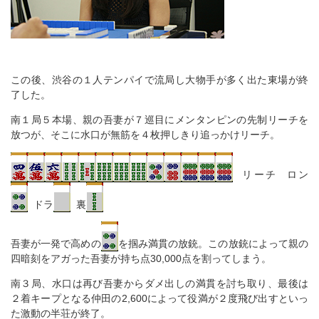
この後、渋谷の１人テンパイで流局し大物手が多く出た東場が終
了した。
南１局５本場、親の吾妻が７巡目にメンタンピンの先制リーチを
放つが、そこに水口が無筋を４枚押しきり追っかけリーチ。
リーチ ロン
ドラ
裏
吾妻が一発で高めの
を掴み満貫の放銃。この放銃によって親の
四暗刻をアガった吾妻が持ち点30,000点を割ってしまう。
南３局、水口は再び吾妻からダメ出しの満貫を討ち取り、最後は
２着キープとなる仲田の2,600によって役満が２度飛び出すといっ
た激動の半荘が終了。