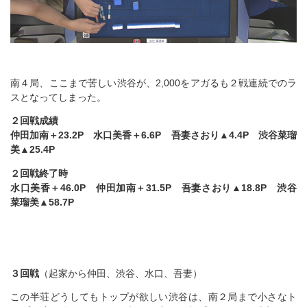
南４局、ここまで苦しい渋谷が、2,000をアガるも２戦連続でのラ
スとなってしまった。
２回戦成績
仲田加南＋23.2P 水口美香＋6.6P 吾妻さおり▲4.4P 渋谷菜瑠
美▲25.4P
２回戦終了時
水口美香＋46.0P 仲田加南＋31.5P 吾妻さおり▲18.8P 渋谷
菜瑠美▲58.7P
３回戦
（起家から仲田、渋谷、水口、吾妻）
この半荘どうしてもトップが欲しい渋谷は、南２局まで小さなト