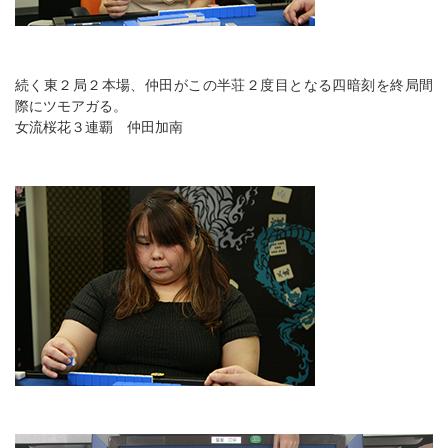
続く東２局２本場、仲田がこの半荘２度目となる四暗刻を終局間
際にツモアガる。
女流桜花３連覇 仲田加南