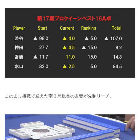
このまま接戦で迎えた南３局親番の吾妻が先制リーチ。