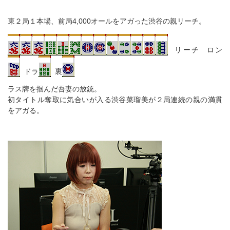
東２局１本場、前局4,000オールをアガった渋谷の親リーチ。
リーチ ロン
ドラ
裏
ラス牌を掴んだ吾妻の放銃。
初タイトル奪取に気合いが入る渋谷菜瑠美が２局連続の親の満貫
をアガる。