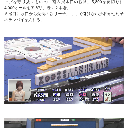
ップを守り抜くものの、南３局水口の親番。5,800を皮切りに
4,000オールをアガリ、続く２本場。
８巡目に水口から先制の親リーチ。ここで引けない渋谷が七対子
のテンパイを入れる。