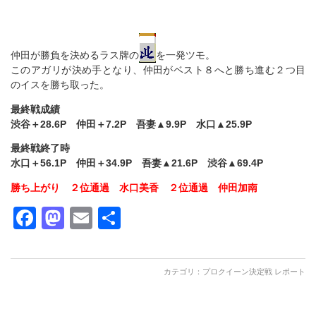
仲田が勝負を決めるラス牌の
を一発ツモ。
このアガリが決め手となり、仲田がベスト８へと勝ち進む２つ目
のイスを勝ち取った。
最終戦成績
渋谷＋28.6P 仲田＋7.2P 吾妻▲9.9P 水口▲25.9P
最終戦終了時
水口＋56.1P 仲田＋34.9P 吾妻▲21.6P 渋谷▲69.4P
勝ち上がり ２位通過 水口美香 ２位通過 仲田加南
Facebook
Mastodon
Email
共
有
カテゴリ：
プロクイーン決定戦 レポート