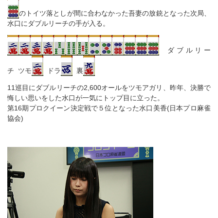
のトイツ落としが間に合わなかった吾妻の放銃となった次局、
水口にダブルリーチの手が入る。
ダブルリー
チ ツモ
ドラ
裏
11巡目にダブルリーチの2,600オールをツモアガリ、昨年、決勝で
悔しい思いをした水口が一気にトップ目に立った。
第16期プロクイーン決定戦で５位となった水口美香(日本プロ麻雀
協会)