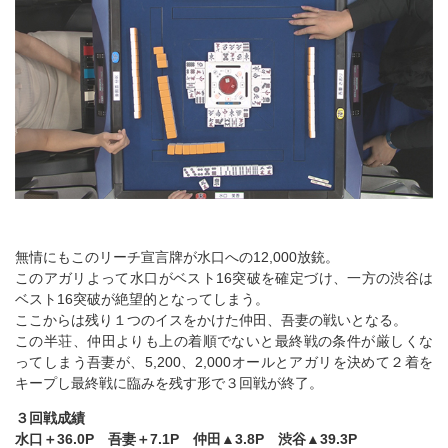
無情にもこのリーチ宣言牌が水口への12,000放銃。
このアガリよって水口がベスト16突破を確定づけ、一方の渋谷は
ベスト16突破が絶望的となってしまう。
ここからは残り１つのイスをかけた仲田、吾妻の戦いとなる。
この半荘、仲田よりも上の着順でないと最終戦の条件が厳しくな
ってしまう吾妻が、5,200、2,000オールとアガリを決めて２着を
キープし最終戦に臨みを残す形で３回戦が終了。
３回戦成績
水口＋36.0P 吾妻＋7.1P 仲田▲3.8P 渋谷▲39.3P