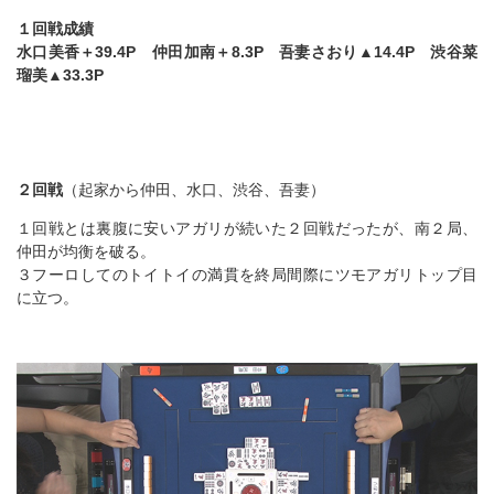
１回戦成績
水口美香＋39.4P 仲田加南＋8.3P 吾妻さおり▲14.4P 渋谷菜
瑠美▲33.3P
２回戦
（起家から仲田、水口、渋谷、吾妻）
１回戦とは裏腹に安いアガリが続いた２回戦だったが、南２局、
仲田が均衡を破る。
３フーロしてのトイトイの満貫を終局間際にツモアガリトップ目
に立つ。