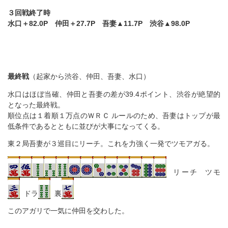
３回戦終了時
水口＋82.0P 仲田＋27.7P 吾妻▲11.7P 渋谷▲98.0P
最終戦
（起家から渋谷、仲田、吾妻、水口）
水口はほぼ当確、仲田と吾妻の差が39.4ポイント、渋谷が絶望的
となった最終戦。
順位点は１着順１万点のＷＲＣ ルールのため、吾妻はトップが最
低条件であるとともに並びが大事になってくる。
東２局吾妻が３巡目にリーチ。これを力強く一発でツモアガる。
リーチ ツモ
ドラ
裏
このアガリで一気に仲田を交わした。