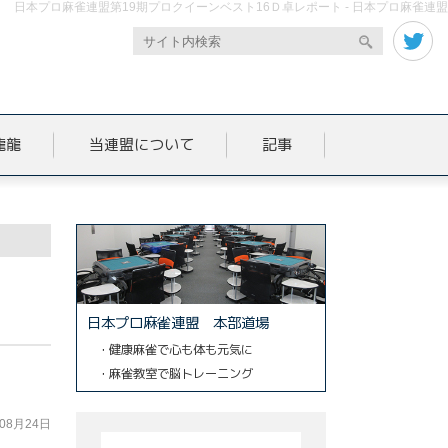
日本プロ麻雀連盟第19期プロクイーンベスト16Ｄ卓レポート - 日本プロ麻雀連盟
龍龍
当連盟について
記事
日本プロ麻雀連盟 本部道場
・健康麻雀で心も体も元気に
・麻雀教室で脳トレーニング
年08月24日