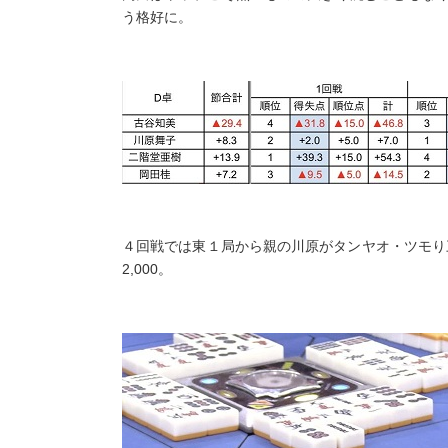
う格好に。
４回戦では東１局から親の川原がタンヤオ・ツモり三
2,000。