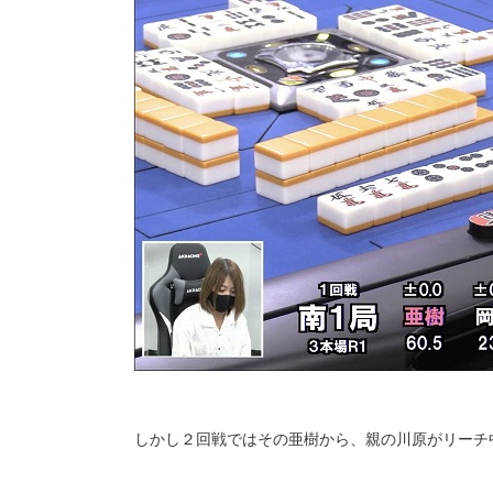
しかし２回戦ではその亜樹から、親の川原がリーチ中ド