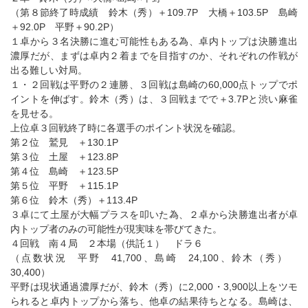
（第８節終了時成績 鈴木（秀）＋109.7P 大橋＋103.5P 島崎
＋92.0P 平野＋90.2P）
１卓から３名決勝に進む可能性もある為、卓内トップは決勝進出
濃厚だが、まずは卓内２着までを目指すのか、それぞれの作戦が
出る難しい対局。
１・２回戦は平野の２連勝、３回戦は島崎の60,000点トップでポ
イントを伸ばす。鈴木（秀）は、３回戦までで＋3.7Pと渋い麻雀
を見せる。
上位卓３回戦終了時に各選手のポイント状況を確認。
第２位 鷲見 ＋130.1P
第３位 土屋 ＋123.8P
第４位 島崎 ＋123.5P
第５位 平野 ＋115.1P
第６位 鈴木（秀）＋113.4P
３卓にて土屋が大幅プラスを叩いた為、２卓から決勝進出者が卓
内トップ者のみの可能性が現実味を帯びてきた。
４回戦 南４局 ２本場（供託１） ドラ６
（点数状況 平野 41,700、島崎 24,100、鈴木（秀）
30,400）
平野は現状通過濃厚だが、鈴木（秀）に2,000・3,900以上をツモ
られると卓内トップから落ち、他卓の結果待ちとなる。島崎は、