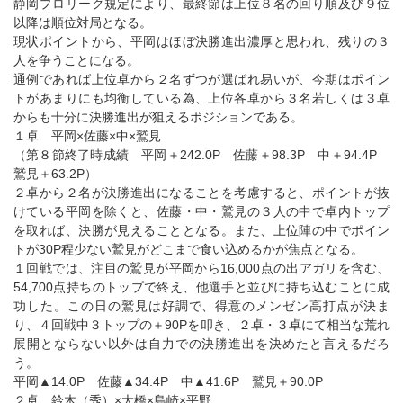
静岡プロリーグ規定により、最終節は上位８名の回り順及び９位
以降は順位対局となる。
現状ポイントから、平岡はほぼ決勝進出濃厚と思われ、残りの３
人を争うことになる。
通例であれば上位卓から２名ずつが選ばれ易いが、今期はポイン
トがあまりにも均衡している為、上位各卓から３名若しくは３卓
からも十分に決勝進出が狙えるポジションである。
１卓 平岡×佐藤×中×鷲見
（第８節終了時成績 平岡＋242.0P 佐藤＋98.3P 中＋94.4P
鷲見＋63.2P）
２卓から２名が決勝進出になることを考慮すると、ポイントが抜
けている平岡を除くと、佐藤・中・鷲見の３人の中で卓内トップ
を取れば、決勝が見えることとなる。また、上位陣の中でポイン
トが30P程少ない鷲見がどこまで食い込めるかが焦点となる。
１回戦では、注目の鷲見が平岡から16,000点の出アガリを含む、
54,700点持ちのトップで終え、他選手と並びに持ち込むことに成
功した。この日の鷲見は好調で、得意のメンゼン高打点が決ま
り、４回戦中３トップの＋90Pを叩き、２卓・３卓にて相当な荒れ
展開とならない以外は自力での決勝進出を決めたと言えるだろ
う。
平岡▲14.0P 佐藤▲34.4P 中▲41.6P 鷲見＋90.0P
２卓 鈴木（秀）×大橋×島崎×平野