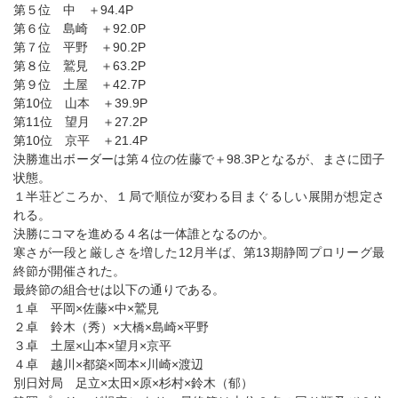
第５位 中 ＋94.4P
第６位 島崎 ＋92.0P
第７位 平野 ＋90.2P
第８位 鷲見 ＋63.2P
第９位 土屋 ＋42.7P
第10位 山本 ＋39.9P
第11位 望月 ＋27.2P
第10位 京平 ＋21.4P
決勝進出ボーダーは第４位の佐藤で＋98.3Pとなるが、まさに団子
状態。
１半荘どころか、１局で順位が変わる目まぐるしい展開が想定さ
れる。
決勝にコマを進める４名は一体誰となるのか。
寒さが一段と厳しさを増した12月半ば、第13期静岡プロリーグ最
終節が開催された。
最終節の組合せは以下の通りである。
１卓 平岡×佐藤×中×鷲見
２卓 鈴木（秀）×大橋×島崎×平野
３卓 土屋×山本×望月×京平
４卓 越川×都築×岡本×川崎×渡辺
別日対局 足立×太田×原×杉村×鈴木（郁）