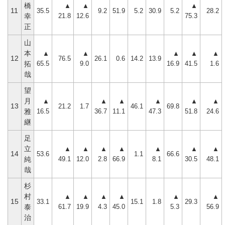
橋
▲
▲
▲
11
35.5
9.2
51.9
5.2
30.9
5.2
28.2
21.8
12.6
75.3
幸
正
山
本
▲
▲
▲
▲
▲
12
76.5
26.1
0.6
14.2
13.9
65.5
9.0
16.9
41.5
1.6
拓
哉
望
月
▲
▲
▲
▲
▲
▲
13
21.2
1.7
46.1
69.8
16.5
36.7
11.1
47.3
51.8
24.6
雅
継
足
立
▲
▲
▲
▲
▲
▲
▲
14
53.6
1.1
66.6
49.1
12.0
2.8
66.9
8.1
30.5
48.1
純
哉
杉
村
▲
▲
▲
▲
▲
▲
15
33.1
15.1
1.8
29.3
61.7
19.9
4.3
45.0
5.3
56.9
泰
治