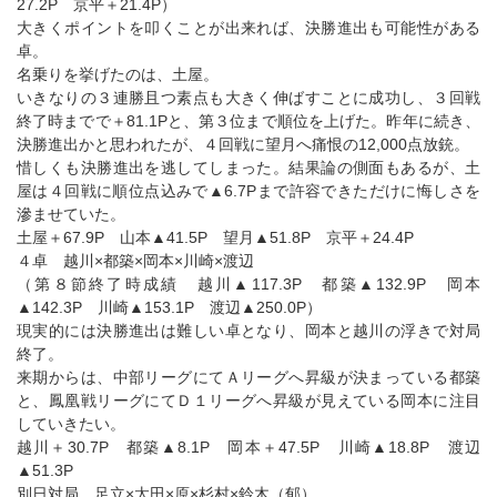
27.2P 京平＋21.4P）
大きくポイントを叩くことが出来れば、決勝進出も可能性がある
卓。
名乗りを挙げたのは、土屋。
いきなりの３連勝且つ素点も大きく伸ばすことに成功し、３回戦
終了時までで＋81.1Pと、第３位まで順位を上げた。昨年に続き、
決勝進出かと思われたが、４回戦に望月へ痛恨の12,000点放銃。
惜しくも決勝進出を逃してしまった。結果論の側面もあるが、土
屋は４回戦に順位点込みで▲6.7Pまで許容できただけに悔しさを
滲ませていた。
土屋＋67.9P 山本▲41.5P 望月▲51.8P 京平＋24.4P
４卓 越川×都築×岡本×川崎×渡辺
（第８節終了時成績 越川▲117.3P 都築▲132.9P 岡本
▲142.3P 川崎▲153.1P 渡辺▲250.0P）
現実的には決勝進出は難しい卓となり、岡本と越川の浮きで対局
終了。
来期からは、中部リーグにてＡリーグへ昇級が決まっている都築
と、鳳凰戦リーグにてＤ１リーグへ昇級が見えている岡本に注目
していきたい。
越川＋30.7P 都築▲8.1P 岡本＋47.5P 川崎▲18.8P 渡辺
▲51.3P
別日対局 足立×太田×原×杉村×鈴木（郁）