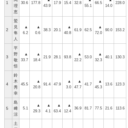
1
30.6
177.8
17.9
15.4
32.8
66.5
228.0
43.9
55.1
14.0
理
恵
鷲
見
▲
▲
▲
▲
2
38.3
20.1
61.9
62.5
90.0
153.2
6.2
0.6
40.8
72.0
隼
人
平
野
▲
▲
▲
▲
3
21.9
28.1
93.8
53.0
40.1
130.3
33.7
18.4
22.2
32.3
敬
悟
鈴
木
▲
▲
▲
▲
4
45.5
91.4
47.9
41.7
13.6
123.3
20.8
3.0
47.7
45.3
秀
幸
島
▲
▲
▲
▲
5.1
36.9
81.7
77.5
21.6
113.6
5
﨑
29.3
4.1
63.4
12.4
涼
土