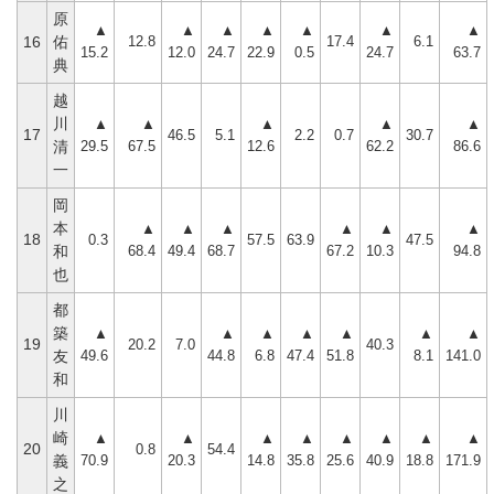
原
▲
▲
▲
▲
▲
▲
▲
12.8
17.4
6.1
16
佑
15.2
12.0
24.7
22.9
0.5
24.7
63.7
典
越
川
▲
▲
▲
▲
▲
17
46.5
5.1
2.2
0.7
30.7
29.5
67.5
12.6
62.2
86.6
清
一
岡
本
▲
▲
▲
▲
▲
▲
18
0.3
57.5
63.9
47.5
68.4
49.4
68.7
67.2
10.3
94.8
和
也
都
築
▲
▲
▲
▲
▲
▲
▲
19
20.2
7.0
40.3
49.6
44.8
6.8
47.4
51.8
8.1
141.0
友
和
川
崎
▲
▲
▲
▲
▲
▲
▲
▲
20
0.8
54.4
70.9
20.3
14.8
35.8
25.6
40.9
18.8
171.9
義
之