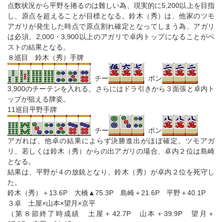
点数状況から平野を捲るのは難しい為、現実的に5,200以上を目指
し、原点を超えることが目標となる。鈴木（秀）は、他家のツモ
アガリが発生した時点で原点割れ確定となってしまう為、アガリ
は必須。2,000・3,900以上のアガリで卓内トップになることがベ
ストの結果となる。
８巡目 鈴木（秀）手牌
チー
ポン
3,900のチーテンを入れる。さらにはドラ引きから３面張と卓内ト
ップが狙える牌姿。
11巡目平野手牌
チー
ポン
アガれば、他卓の結果によらず決勝進出がほぼ確定。ツモアガ
リ、若しくは鈴木（秀）からの出アガリの場合、卓内２位は島崎
となる。
結果は、平野が４の放銃となり、鈴木（秀）が卓内２位を死守し
た。
鈴木（秀）＋13.6P 大橋▲75.3P 島崎＋21.6P 平野＋40.1P
３卓 土屋×山本×望月×京平
（第８節終了時成績 土屋＋42.7P 山本＋39.9P 望月＋