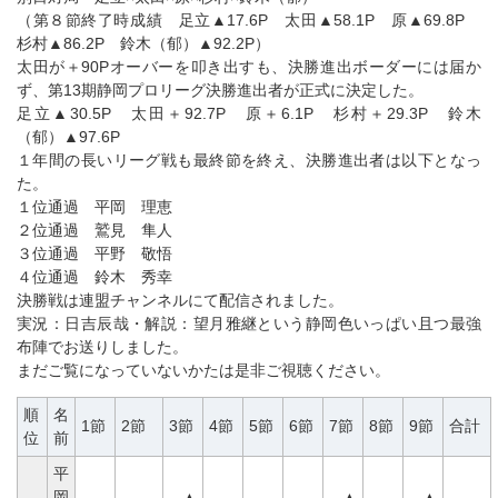
（第８節終了時成績 足立▲17.6P 太田▲58.1P 原▲69.8P
杉村▲86.2P 鈴木（郁）▲92.2P）
太田が＋90Pオーバーを叩き出すも、決勝進出ボーダーには届か
ず、第13期静岡プロリーグ決勝進出者が正式に決定した。
足立▲30.5P 太田＋92.7P 原＋6.1P 杉村＋29.3P 鈴木
（郁）▲97.6P
１年間の長いリーグ戦も最終節を終え、決勝進出者は以下となっ
た。
１位通過 平岡 理恵
２位通過 鷲見 隼人
３位通過 平野 敬悟
４位通過 鈴木 秀幸
決勝戦は連盟チャンネルにて配信されました。
実況：日吉辰哉・解説：望月雅継という静岡色いっぱい且つ最強
布陣でお送りしました。
まだご覧になっていないかたは是非ご視聴ください。
順
名
1節
2節
3節
4節
5節
6節
7節
8節
9節
合計
位
前
平
岡
▲
▲
▲