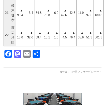
鈴
木
▲
▲
▲
▲
▲
21
3.4
64.8
6.9
42.6
11.9
93.4
78.8
49.6
97.6
189.8
郁
孝
渡
辺
▲
▲
▲
▲
▲
▲
▲
▲
▲
▲
22
18.0
32.0
69.4
13.1
1.0
4.5
76.4
35.6
51.3
301.3
洋
巳
Facebook
Mastodon
Email
共
有
カテゴリ：
静岡プロリーグ レポート