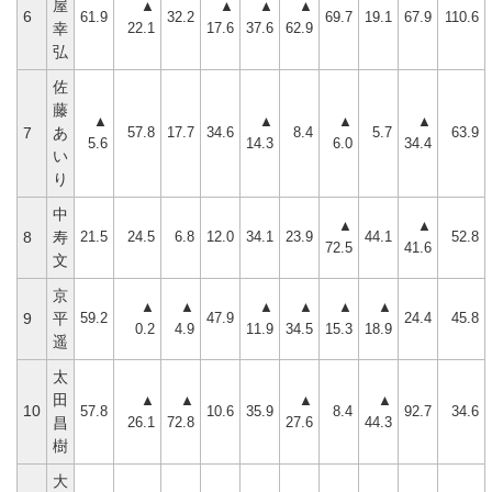
屋
▲
▲
▲
▲
6
61.9
32.2
69.7
19.1
67.9
110.6
22.1
17.6
37.6
62.9
幸
弘
佐
藤
▲
▲
▲
▲
57.8
17.7
34.6
8.4
5.7
63.9
7
あ
5.6
14.3
6.0
34.4
い
り
中
▲
▲
21.5
24.5
6.8
12.0
34.1
23.9
44.1
52.8
8
寿
72.5
41.6
文
京
▲
▲
▲
▲
▲
▲
59.2
47.9
24.4
45.8
9
平
0.2
4.9
11.9
34.5
15.3
18.9
遥
太
田
▲
▲
▲
▲
10
57.8
10.6
35.9
8.4
92.7
34.6
26.1
72.8
27.6
44.3
昌
樹
大