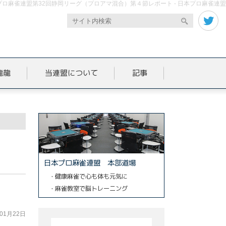
プロ麻雀連盟第32回静岡リーグ（プロアマ混合）第４節レポート - 日本プロ麻雀連盟
龍龍
当連盟について
記事
日本プロ麻雀連盟 本部道場
・健康麻雀で心も体も元気に
・麻雀教室で脳トレーニング
年01月22日