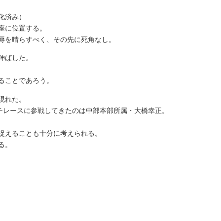
化済み）
座に位置する。
辱を晴らすべく、その先に死角なし。
伸ばした。
ることであろう。
現れた。
ッチレースに参戦してきたのは中部本部所属・大橋幸正。
捉えることも十分に考えられる。
る。