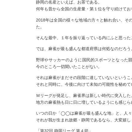
静岡の名産といえば、お茶である。
何年も昔から全国の生産量・第１位を守り続けてお
2018年は全国の様々な地域の方々と触れ合い、
た。
そんな最中、１年を振り返っている内にふと思った
では、麻雀が最も盛んな都道府県は何処なのだろう
野球やサッカーのように国民的スポーツとなった
今のところ一切聞いたことがない。
それは麻雀がまだその段階に達していないというこ
それと同時に、今後に向けて未知の可能性を秘めて
Ｍリーグが発足し、麻雀界は新しい時代に突入した
地方の麻雀熱も日に日に増しているようにも感じら
いつの日か「◯◯は麻雀が最も盛んな地」と、人々
それが我が生まれ故郷・静岡であるなら、大変嬉し
「第32回 静岡リーグ 第４節」