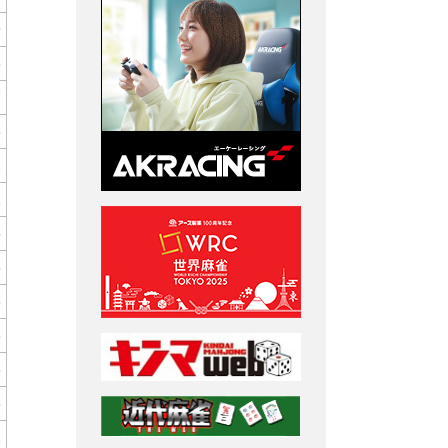
9
8
7
3
2
1
5
5
8
3
8
6
1