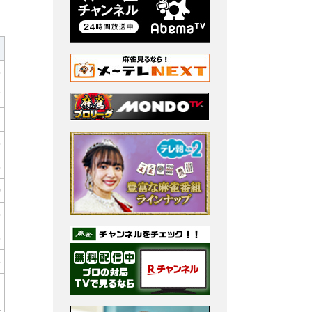
8
7
7
8
6
0
8
3
5
2
4