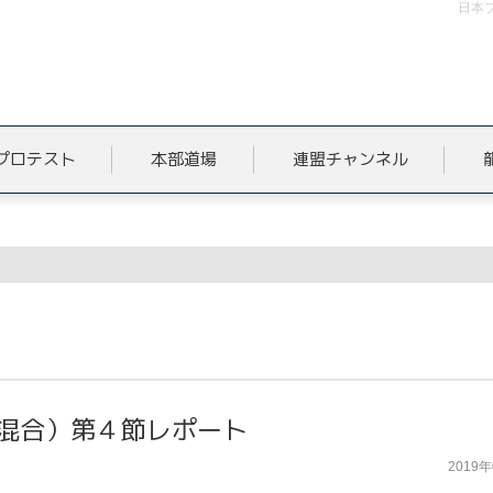
日本
プロテスト
本部道場
連盟チャンネル
ト
マ混合）第４節レポート
2019