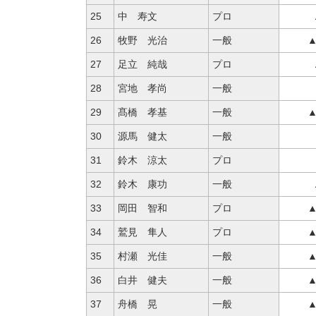
25
中 寿文
プロ
26
牧野 光治
一般
▲
27
足立 純哉
プロ
28
宮地 孝尚
一般
29
髙橋 孝基
一般
▲
30
源馬 健太
一般
31
鈴木 涼太
プロ
32
鈴木 康功
一般
33
岡田 智和
プロ
▲
34
鷲見 隼人
プロ
▲
35
村瀬 光佳
一般
▲
36
白井 健夫
一般
▲
37
舟橋 晃
一般
▲