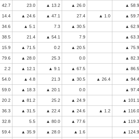
 42.7
23.0
▲ 13.2
▲ 26.0
▲ 58.
 14.4
▲ 24.6
▲ 47.1
27.4
▲ 1.0
▲ 59.
 34.6
▲ 5.1
7.3
▲ 30.5
▲ 62.
 38.5
21.4
▲ 54.1
7.9
▲ 63.
15.9
▲ 71.5
0.2
▲ 20.5
▲ 75.
 79.6
▲ 28.0
25.3
0.0
▲ 82.
2.2
▲ 12.1
▲ 9.1
▲ 67.5
▲ 86.
 54.0
▲ 4.8
21.3
▲ 30.5
▲ 26.4
▲ 94.
 59.0
▲ 18.3
▲ 20.1
0.0
▲ 97.
 20.2
▲ 81.2
25.2
▲ 24.9
▲ 101.
 36.3
▲ 31.5
▲ 22.4
▲ 24.6
▲ 1.2
▲ 116.
32.8
5.5
▲ 80.0
▲ 77.6
▲ 119.
 59.4
▲ 35.9
▲ 28.0
▲ 1.6
▲ 124.