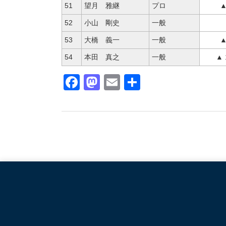
51
望月 雅継
プロ
▲
52
小山 剛史
一般
53
大橋 義一
一般
▲
54
本田 真之
一般
▲ 
Facebook
Mastodon
Email
共
有