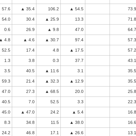
57.6
▲ 35.4
106.2
▲ 54.5
73.
54.0
30.4
▲ 25.9
13.3
71.
0.6
26.9
▲ 9.8
47.0
64.
▲ 4.8
▲ 4.6
▲ 30.7
97.4
57.
52.5
17.4
4.8
▲ 17.5
57.
1.3
3.8
0.3
37.7
43.
3.5
40.5
▲ 11.6
3.1
35.
59.3
21.4
▲ 32.3
▲ 12.9
35.
47.0
27.3
▲ 68.5
20.0
25.
 40.5
7.0
52.5
3.3
22.
45.0
▲ 47.0
24.2
▲ 5.4
16.
8.3
34.8
11.5
▲ 38.0
16.
 24.2
46.8
17.1
▲ 26.6
13.