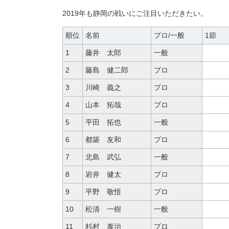
2019年も静岡の戦いにご注目いただきたい。
順位
名前
プロ/一般
1節
1
藤井 太郎
一般
2
藤島 健二郎
プロ
3
川崎 義之
プロ
4
山本 拓哉
プロ
5
平田 拓也
一般
6
都築 友和
プロ
7
北島 武弘
一般
8
岩井 健太
プロ
9
平野 敬悟
プロ
10
松清 一樹
一般
11
杉村 泰治
プロ