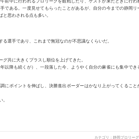
。午前中に行われるプロリーグを観戦したり、ゲストが来たときに行わ
選手である。一度見せてもらったことがあるが、自分の今までの静岡リ
ばと思わされる点も多い。
する選手であり、これまで無冠なのが不思議なくらいだ。
ーグ共に大きくプラスし順位を上げてきた。
来年以降も続くが）、一段落した今、ようやく自分の麻雀にも集中でき
順調にポイントを伸ばし、決勝進出ボーダーはかなり上がってくること
い。
カテゴリ：
静岡プロリーグ