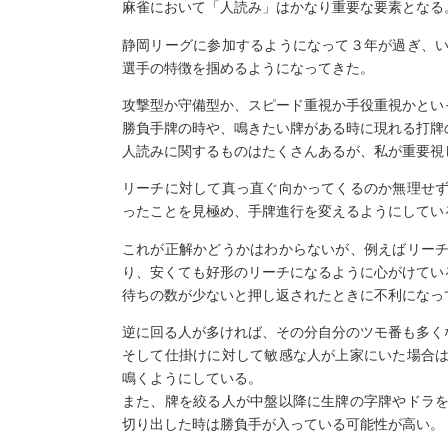
麻雀において「人読み」はかなり重要な要素となる
静岡リーグに参加するようになって３年が過ぎ、
選手の特徴を掴めるようになってきた。
攻撃型か守備型か、スピード重視か手役重視かとい
勝負手牌の時や、鳴きたい牌がある時に現れる打牌
人読みに関するものはたくさんあるが、私が重要視
リーチに対して真っ直ぐ向かってくるのか無理せ
ったことを見極め、手牌進行を変えるようにしてい
これが正解かどうかはわからないが、例えばリー
り、安くても好形のリーチになるように心がけてい
待ちの数が少ないと押し返されたときに不利になっ
逆に回る人が多ければ、その分自分のツモ番も多く
そして仕掛けに対して敏感な人が上家にいた場合
鳴くようにしている。
また、牌を絞る人が中盤以降に生牌の字牌やドラ
切り出した時は勝負手が入っている可能性が高い。