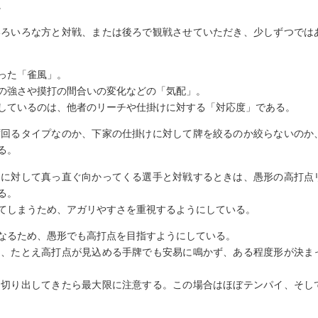
。
いろいろな方と対戦、または後ろで観戦させていただき、少しずつでは
った「雀風」。
の強さや摸打の間合いの変化などの「気配」。
しているのは、他者のリーチや仕掛けに対する「対応度」である。
ず回るタイプなのか、下家の仕掛けに対して牌を絞るのか絞らないのか
る。
チに対して真っ直ぐ向かってくる選手と対戦するときは、愚形の高打点
る。
てしまうため、アガリやすさを重視するようにしている。
なるため、愚形でも高打点を目指すようにしている。
は、たとえ高打点が見込める手牌でも安易に鳴かず、ある程度形が決ま
を切り出してきたら最大限に注意する。この場合はほぼテンパイ、そし