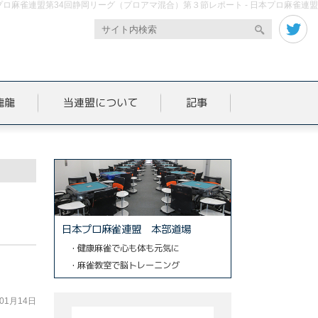
プロ麻雀連盟第34回静岡リーグ（プロアマ混合）第３節レポート - 日本プロ麻雀連盟
龍龍
当連盟について
記事
日本プロ麻雀連盟 本部道場
・健康麻雀で心も体も元気に
・麻雀教室で脳トレーニング
年01月14日