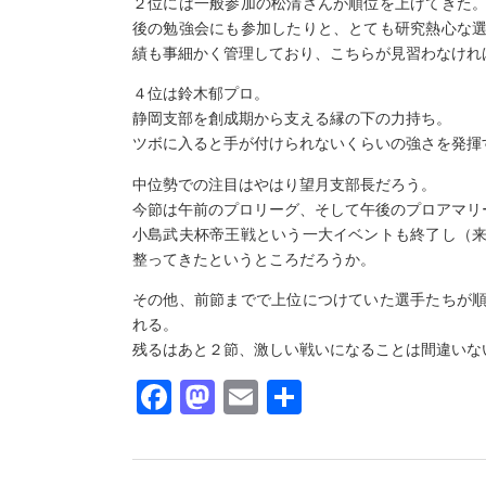
２位には一般参加の松清さんが順位を上げてきた
後の勉強会にも参加したりと、とても研究熱心な
績も事細かく管理しており、こちらが見習わなけれ
４位は鈴木郁プロ。
静岡支部を創成期から支える縁の下の力持ち。
ツボに入ると手が付けられないくらいの強さを発揮
中位勢での注目はやはり望月支部長だろう。
今節は午前のプロリーグ、そして午後のプロアマリ
小島武夫杯帝王戦という一大イベントも終了し（
整ってきたというところだろうか。
その他、前節までで上位につけていた選手たちが
れる。
残るはあと２節、激しい戦いになることは間違いな
Facebook
Mastodon
Email
共
有