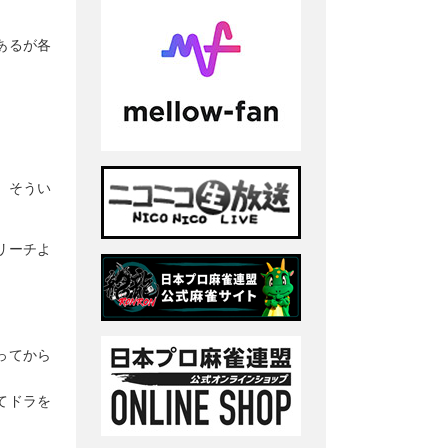
あるが各
、そうい
リーチよ
ってから
てドラを