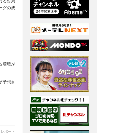
れる対局
ーグの成
る環境が
が予想さ
 レポート