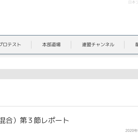
日本
プロテスト
本部道場
連盟チャンネル
ト
マ混合）第３節レポート
2020