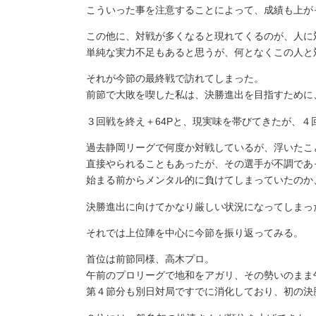
こういった事を注意することによって、成績も上が
この他に、対戦が多くなると現れてくるのが、人に
単純な実力不足もあると思うが、何となくこの人と
それが今節の最終戦で訪れてしまった。
前節で大敗を喫した私は、決勝進出を目指すために、
３回戦を終え＋64Pと、現実味を帯びてきたが、
過去静岡リーグで何度か対戦しているが、浮いたこ
直接やられることもあったが、その選手が不調であ
始まる前からメンタル的に負けてしまっていたのか
決勝進出に向けてかなり厳しい状況になってしまっ
それでは上位陣を中心に今節を振り返ってみる。
首位は前節同様、高木プロ。
午前のプロリーグで地和をアガリ、その勢いのまま
第４節分も別日対局ですでに消化しており、初の決