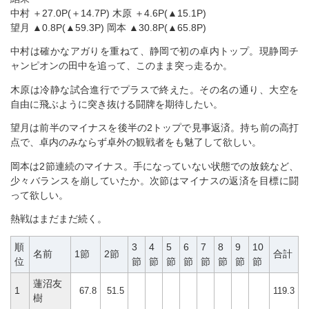
中村 ＋27.0P(＋14.7P) 木原 ＋4.6P(▲15.1P)
望月 ▲0.8P(▲59.3P) 岡本 ▲30.8P(▲65.8P)
中村は確かなアガりを重ねて、静岡で初の卓内トップ。現静岡チ
ャンピオンの田中を追って、このまま突っ走るか。
木原は冷静な試合進行でプラスで終えた。その名の通り、大空を
自由に飛ぶように突き抜ける闘牌を期待したい。
望月は前半のマイナスを後半の2トップで見事返済。持ち前の高打
点で、卓内のみならず卓外の観戦者をも魅了して欲しい。
岡本は2節連続のマイナス。手になっていない状態での放銃など、
少々バランスを崩していたか。次節はマイナスの返済を目標に闘
って欲しい。
熱戦はまだまだ続く。
順
3
4
5
6
7
8
9
10
名前
1節
2節
合計
位
節
節
節
節
節
節
節
節
蓮沼友
1
67.8
51.5
119.3
樹