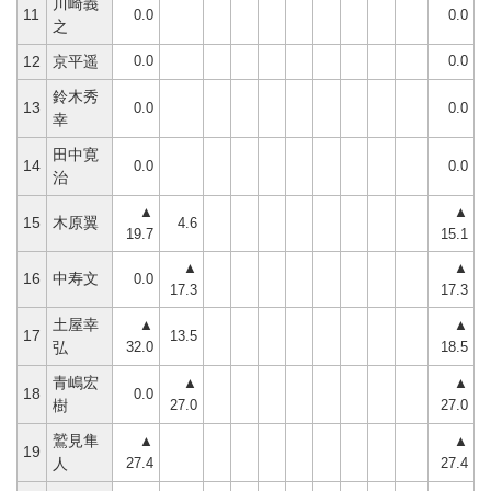
川崎義
11
0.0
0.0
之
0.0
0.0
12
京平遥
鈴木秀
13
0.0
0.0
幸
田中寛
14
0.0
0.0
治
▲
▲
15
木原翼
4.6
19.7
15.1
▲
▲
16
中寿文
0.0
17.3
17.3
土屋幸
▲
▲
17
13.5
32.0
18.5
弘
青嶋宏
▲
▲
18
0.0
27.0
27.0
樹
鷲見隼
▲
▲
19
27.4
27.4
人