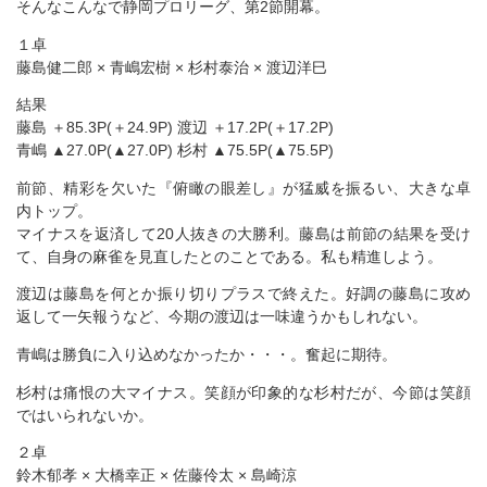
そんなこんなで静岡プロリーグ、第2節開幕。
１卓
藤島健二郎 × 青嶋宏樹 × 杉村泰治 × 渡辺洋巳
結果
藤島 ＋85.3P(＋24.9P) 渡辺 ＋17.2P(＋17.2P)
青嶋 ▲27.0P(▲27.0P) 杉村 ▲75.5P(▲75.5P)
前節、精彩を欠いた『俯瞰の眼差し』が猛威を振るい、大きな卓
内トップ。
マイナスを返済して20人抜きの大勝利。藤島は前節の結果を受け
て、自身の麻雀を見直したとのことである。私も精進しよう。
渡辺は藤島を何とか振り切りプラスで終えた。好調の藤島に攻め
返して一矢報うなど、今期の渡辺は一味違うかもしれない。
青嶋は勝負に入り込めなかったか・・・。奮起に期待。
杉村は痛恨の大マイナス。笑顔が印象的な杉村だが、今節は笑顔
ではいられないか。
２卓
鈴木郁孝 × 大橋幸正 × 佐藤伶太 × 島崎涼