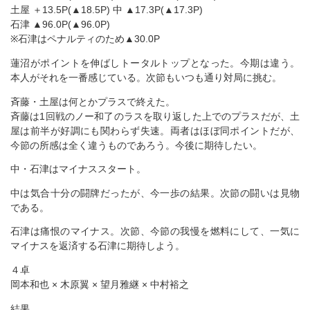
土屋 ＋13.5P(▲18.5P) 中 ▲17.3P(▲17.3P)
石津 ▲96.0P(▲96.0P)
※石津はペナルティのため▲30.0P
蓮沼がポイントを伸ばしトータルトップとなった。今期は違う。
本人がそれを一番感じている。次節もいつも通り対局に挑む。
斉藤・土屋は何とかプラスで終えた。
斉藤は1回戦のノー和了のラスを取り返した上でのプラスだが、土
屋は前半が好調にも関わらず失速。両者はほぼ同ポイントだが、
今節の所感は全く違うものであろう。今後に期待したい。
中・石津はマイナススタート。
中は気合十分の闘牌だったが、今一歩の結果。次節の闘いは見物
である。
石津は痛恨のマイナス。次節、今節の我慢を燃料にして、一気に
マイナスを返済する石津に期待しよう。
４卓
岡本和也 × 木原翼 × 望月雅継 × 中村裕之
結果