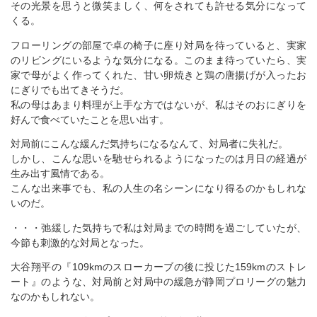
その光景を思うと微笑ましく、何をされても許せる気分になって
くる。
フローリングの部屋で卓の椅子に座り対局を待っていると、実家
のリビングにいるような気分になる。このまま待っていたら、実
家で母がよく作ってくれた、甘い卵焼きと鶏の唐揚げが入ったお
にぎりでも出てきそうだ。
私の母はあまり料理が上手な方ではないが、私はそのおにぎりを
好んで食べていたことを思い出す。
対局前にこんな緩んだ気持ちになるなんて、対局者に失礼だ。
しかし、こんな思いを馳せられるようになったのは月日の経過が
生み出す風情である。
こんな出来事でも、私の人生の名シーンになり得るのかもしれな
いのだ。
・・・弛緩した気持ちで私は対局までの時間を過ごしていたが、
今節も刺激的な対局となった。
大谷翔平の『109kmのスローカーブの後に投じた159kmのストレ
ート』のような、対局前と対局中の緩急が静岡プロリーグの魅力
なのかもしれない。