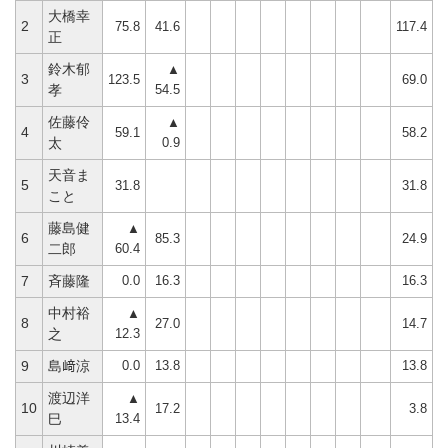
大橋幸
2
75.8
41.6
117.4
正
鈴木郁
▲
3
123.5
69.0
54.5
孝
佐藤伶
▲
4
59.1
58.2
0.9
太
天音ま
5
31.8
31.8
こと
藤島健
▲
6
85.3
24.9
60.4
二郎
0.0
16.3
16.3
7
斉藤隆
中村裕
▲
8
27.0
14.7
12.3
之
0.0
13.8
13.8
9
島﨑涼
渡辺洋
▲
10
17.2
3.8
13.4
巳