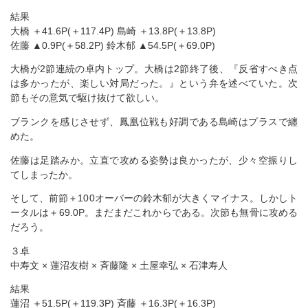
結果
大橋 ＋41.6P(＋117.4P) 島崎 ＋13.8P(＋13.8P)
佐藤 ▲0.9P(＋58.2P) 鈴木郁 ▲54.5P(＋69.0P)
大橋が2節連続の卓内トップ。大橋は2節終了後、『反省すべき点
は多かったが、楽しい対局だった。』という弁を述べていた。次
節もその意気で駆け抜けて欲しい。
ブランクを感じさせず、鳳凰位戦も好調である島崎はプラスで纏
めた。
佐藤は足踏みか。立直で攻める姿勢は良かったが、少々空振りし
てしまったか。
そして、前節＋100オーバーの鈴木郁が大きくマイナス。しかしト
ータルは＋69.0P。まだまだこれからである。次節も無骨に攻める
だろう。
３卓
中寿文 × 蓮沼友樹 × 斉藤隆 × 土屋幸弘 × 石津寿人
結果
蓮沼 ＋51.5P(＋119.3P) 斉藤 ＋16.3P(＋16.3P)