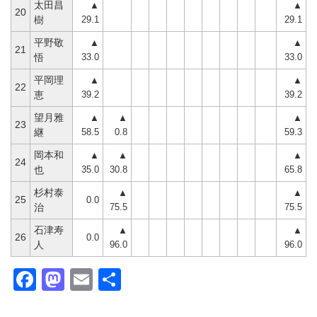
太田昌
▲
▲
20
29.1
29.1
樹
平野敬
▲
▲
21
33.0
33.0
悟
平岡理
▲
▲
22
39.2
39.2
恵
望月雅
▲
▲
▲
23
58.5
0.8
59.3
継
岡本和
▲
▲
▲
24
35.0
30.8
65.8
也
杉村泰
▲
▲
25
0.0
75.5
75.5
治
石津寿
▲
▲
26
0.0
96.0
96.0
人
Facebook
Mastodon
Email
共
有