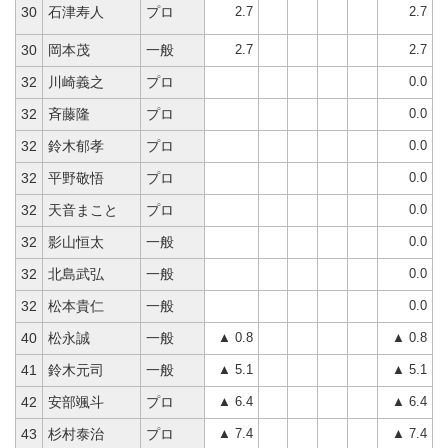
2.7
2.7
30
石津寿人
プロ
2.7
2.7
30
岡本茂
一般
0.0
32
川崎義之
プロ
0.0
32
斉藤隆
プロ
0.0
32
鈴木郁孝
プロ
0.0
32
平野敬悟
プロ
0.0
32
天音まこと
プロ
0.0
32
影山恒太
一般
0.0
32
北島武弘
一般
0.0
32
松本貴仁
一般
▲ 0.8
▲ 0.8
40
松永誠
一般
▲ 5.1
▲ 5.1
41
鈴木元司
一般
▲ 6.4
▲ 6.4
42
安部颯斗
プロ
▲ 7.4
▲ 7.4
43
杉村泰治
プロ