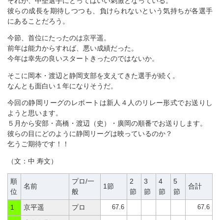
それが、中堅選手にとってはいい刺激となっている。
彼らの成長を期待しつつも、負けられないという気持ちが各選手
にあることだろう。
今節、首位にたったのは京平遥。
前年は能力からすれば、悪い成績だった。
今年は幸先の良いスタートきったのではないか。
そこに岡本・渡辺と静岡支部を支えてきた選手が続く。
なんとも面白い１年になりそうだ。
今回の静岡リーグのレポートは新人４人のリレー形式でお送りし
ようと思います。
５月から安部・高橋・渡辺（史）・廣岡の順番でお送りします。
彼らの目にどのように静岡リーグは映っているのか？
乞うご期待です！！
（文：中 寿文）
順
プロ/一
2
3
4
5
名前
1節
合計
位
般
節
節
節
節
67.6
67.6
1
京平遥
プロ