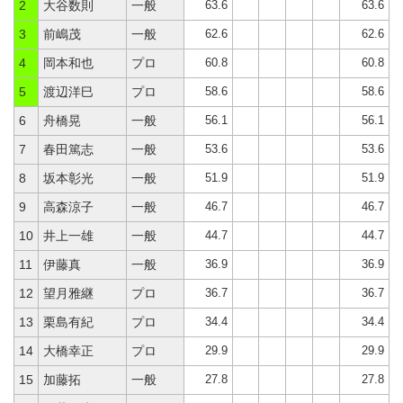
63.6
63.6
2
大谷数則
一般
62.6
62.6
3
前嶋茂
一般
60.8
60.8
4
岡本和也
プロ
58.6
58.6
5
渡辺洋巳
プロ
56.1
56.1
6
舟橋晃
一般
53.6
53.6
7
春田篤志
一般
51.9
51.9
8
坂本彰光
一般
46.7
46.7
9
高森涼子
一般
44.7
44.7
10
井上一雄
一般
36.9
36.9
11
伊藤真
一般
36.7
36.7
12
望月雅継
プロ
34.4
34.4
13
栗島有紀
プロ
29.9
29.9
14
大橋幸正
プロ
27.8
27.8
15
加藤拓
一般