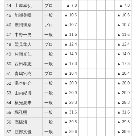
▲ 7.8
▲ 7.8
44
土屋幸弘
プロ
▲ 10.6
▲ 10.6
45
能瀬美咲
一般
▲ 10.7
▲ 10.7
46
廣岡璃奈
プロ
▲ 11.6
▲ 11.6
47
中野一男
一般
▲ 12.4
▲ 12.4
48
鷲見隼人
プロ
▲ 14.0
▲ 14.0
49
村瀬光佳
一般
▲ 17.3
▲ 17.3
50
西田孝志
一般
▲ 18.4
▲ 18.4
51
青嶋宏樹
プロ
▲ 20.0
▲ 20.0
52
湯本紳介
一般
▲ 20.9
▲ 20.9
53
山内紀博
一般
▲ 29.3
▲ 29.3
54
横光夏未
一般
▲ 31.6
▲ 31.6
55
堀孔明
一般
▲ 39.5
▲ 39.5
56
高橋活
一般
▲ 39.6
▲ 39.6
57
渡部文也
一般