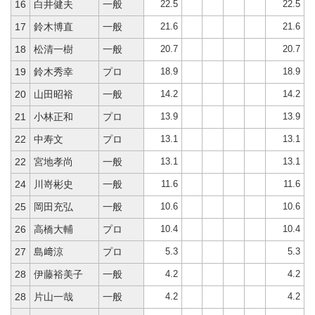
22.5
22.5
16
白井健夫
一般
21.6
21.6
17
鈴木博直
一般
20.7
20.7
18
松清一樹
一般
18.9
18.9
19
鈴木秀幸
プロ
14.2
14.2
20
山田昭裕
一般
13.9
13.9
21
小林正和
プロ
13.1
13.1
22
中寿文
プロ
13.1
13.1
22
宮地孝尚
一般
11.6
11.6
24
川嵜彬史
一般
10.6
10.6
25
岡田充弘
一般
10.4
10.4
26
高橋大輔
プロ
5.3
5.3
27
島﨑涼
プロ
4.2
4.2
28
伊藤裕美子
一般
4.2
4.2
28
片山一哉
一般