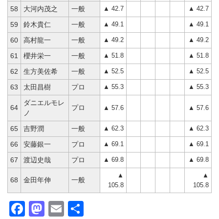
▲ 42.7
▲ 42.7
58
大河内茂之
一般
▲ 49.1
▲ 49.1
59
鈴木貴仁
一般
▲ 49.2
▲ 49.2
60
高村龍一
一般
▲ 51.8
▲ 51.8
61
櫻井栄一
一般
▲ 52.5
▲ 52.5
62
生方美佐希
一般
▲ 55.3
▲ 55.3
63
太田昌樹
プロ
ダニエルモレ
64
プロ
▲ 57.6
▲ 57.6
ノ
▲ 62.3
▲ 62.3
65
吉野潤
一般
▲ 69.1
▲ 69.1
66
安藤銀一
プロ
▲ 69.8
▲ 69.8
67
渡辺史哉
プロ
▲
▲
68
金田年伸
一般
105.8
105.8
Facebook
Mastodon
Email
共