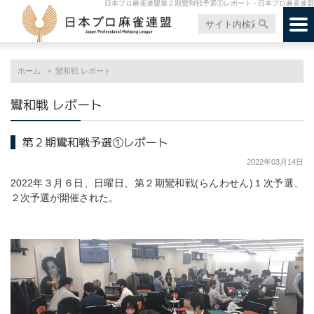
日本プロ麻雀連盟第２期鸞和戦予選①レポート - 日本プロ麻雀連盟
ホーム
鸞和戦 レポート
鸞和戦 レポート
第２期鸞和戦予選①レポート
2022年03月14日
2022年３月６日、日曜日、第２期鸞和戦(らんわせん)１次予選、
２次予選が開催された。