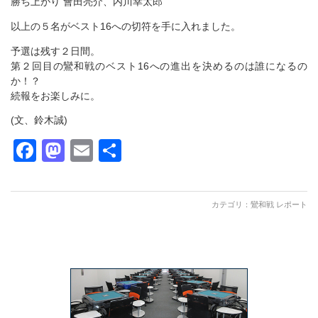
勝ち上がり 會田亮介、内川幸太郎
以上の５名がベスト16への切符を手に入れました。
予選は残す２日間。
第２回目の鸞和戦のベスト16への進出を決めるのは誰になるの
か！？
続報をお楽しみに。
(文、鈴木誠)
Facebook
Mastodon
Email
共
有
カテゴリ：
鸞和戦 レポート