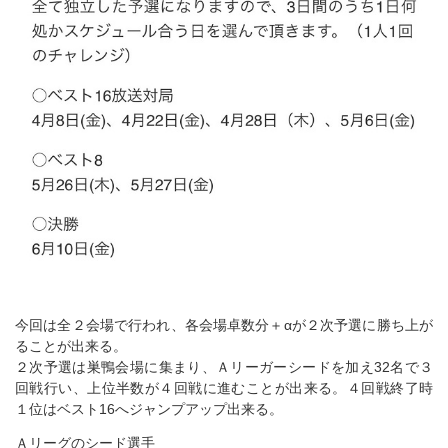
今回は全２会場で行われ、各会場卓数分＋αが２次予選に勝ち上が
ることが出来る。
２次予選は巣鴨会場に集まり、Ａリーガーシードを加え32名で３
回戦行い、上位半数が４回戦に進むことが出来る。４回戦終了時
１位はベスト16へジャンプアップ出来る。
Ａリーグのシード選手