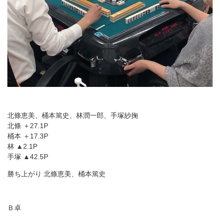
北條恵美、桶本篤史、林潤一郎、手塚紗掬
北條 ＋27.1P
桶本 ＋17.3P
林 ▲2.1P
手塚 ▲42.5P
勝ち上がり 北條恵美、桶本篤史
Ｂ卓