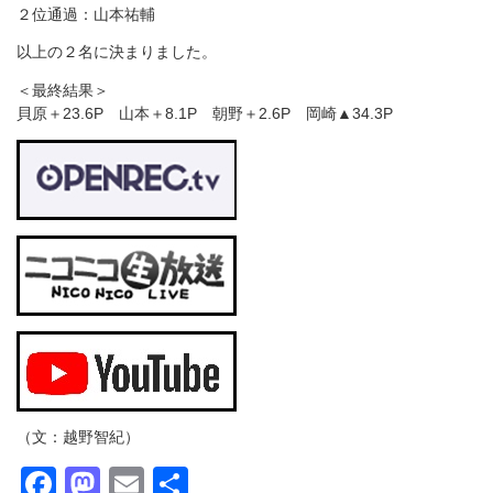
２位通過：山本祐輔
以上の２名に決まりました。
＜最終結果＞
貝原＋23.6P 山本＋8.1P 朝野＋2.6P 岡崎▲34.3P
（文：越野智紀）
Facebook
Mastodon
Email
共