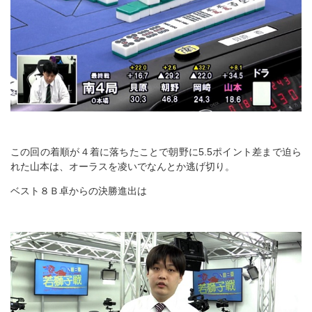
この回の着順が４着に落ちたことで朝野に5.5ポイント差まで迫ら
れた山本は、オーラスを凌いでなんとか逃げ切り。
ベスト８Ｂ卓からの決勝進出は