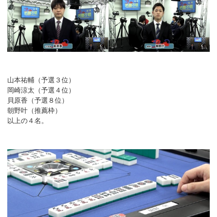
山本祐輔（予選３位）
岡崎涼太（予選４位）
貝原香（予選８位）
朝野叶（推薦枠）
以上の４名。