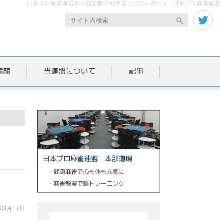
日本プロ麻雀連盟第１期若獅子戦予選二日目レポート - 日本プロ麻雀連盟
龍龍
当連盟について
記事
日本プロ麻雀連盟 本部道場
・健康麻雀で心も体も元気に
・麻雀教室で脳トレーニング
年03月17日