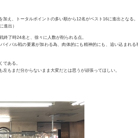
加え、トータルポイントの多い順から12名がベスト16に進出となる。
に進出）
戦終了時24名と、徐々に人数が削られる点。
サバイバル戦の要素が加わる為、肉体的にも精神的にも、追い込まれる
くである。
も左もまだ分からないまま大変だとは思うが頑張ってほしい。