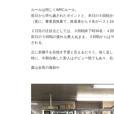
ルールは同じくWRCルール。
前日から持ち越されたポイントと、本日の５回戦分を
（更に、審査員推薦で、敗退者から４名がベスト16
２日目の注目点としては、３回戦終了時36名・４回
前日の５回戦の疲れも癒えぬまま、３回戦からは
される。
正に若獅子を目指す予選と言えるだろう。強く逞し
特に、今期合格した新人はデビュー戦でもあり、右
森山会長の激励や