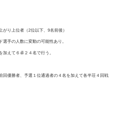
上がり上位者（2位以下、9名前後）
ド選手の人数に変動の可能性あり。
を加えて６卓２４名で行う。
前回優勝者、予選１位通過者の４名を加えて各半荘４回戦