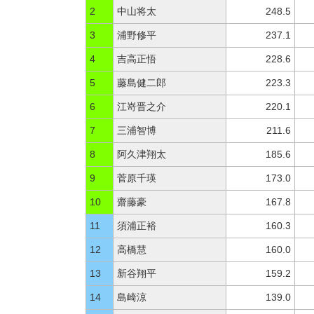
2
中山将太
248.5
3
浦野修平
237.1
4
吉高正悟
228.6
5
藤島健二郎
223.3
6
江嵜晋之介
220.1
7
三浦智博
211.6
8
阿久津翔太
185.6
9
菅原千瑛
173.0
10
齋藤豪
167.8
11
須浦正裕
160.3
12
高橋慧
160.0
13
新谷翔平
159.2
14
島崎涼
139.0