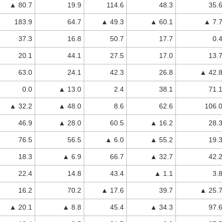
▲ 80.7
19.9
114.6
48.3
35.
183.9
64.7
▲ 49.3
▲ 60.1
▲ 7.
37.3
16.8
50.7
17.7
0.
20.1
44.1
27.5
17.0
13.
63.0
24.1
42.3
26.8
▲ 42.
0.0
▲ 13.0
2.4
38.1
71.
▲ 32.2
▲ 48.0
8.6
62.6
106.
46.9
▲ 28.0
60.5
▲ 16.2
28.
76.5
56.5
▲ 6.0
▲ 55.2
19.
18.3
▲ 6.9
66.7
▲ 32.7
42.
22.4
14.8
43.4
▲ 1.1
3.
16.2
70.2
▲ 17.6
39.7
▲ 25.
▲ 20.1
▲ 8.8
45.4
▲ 34.3
97.