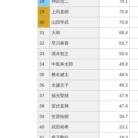
28
仲田浩二
78.1
29
上田直樹
75.8
30
山田学武
70.8
31
大和
68.4
32
早川林香
63.7
33
清水智之
50.6
34
中島寿太郎
48.8
35
椎名健太
48.6
36
水越京子
48.2
37
福光聖雄
47.9
38
室伏直輝
47.8
39
笠原拓樹
39.7
40
武田裕希
23.1
41
森下剛任
18.3