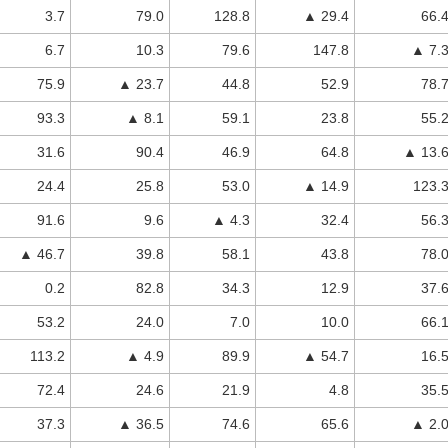
3.7
79.0
128.8
▲ 29.4
66.
6.7
10.3
79.6
147.8
▲ 7.
75.9
▲ 23.7
44.8
52.9
78.
93.3
▲ 8.1
59.1
23.8
55.
31.6
90.4
46.9
64.8
▲ 13.
24.4
25.8
53.0
▲ 14.9
123.
91.6
9.6
▲ 4.3
32.4
56.
▲ 46.7
39.8
58.1
43.8
78.
0.2
82.8
34.3
12.9
37.
53.2
24.0
7.0
10.0
66.
113.2
▲ 4.9
89.9
▲ 54.7
16.
72.4
24.6
21.9
4.8
35.
37.3
▲ 36.5
74.6
65.6
▲ 2.