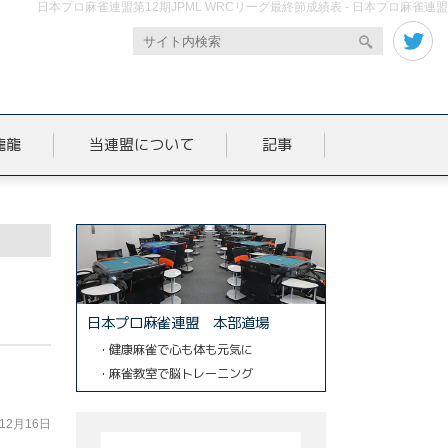
日本プロ麻雀連盟第12期JPML WRCリーグ最終節成績表 - 日本プロ麻雀連盟
龍龍
当連盟について
記事
日本プロ麻雀連盟 本部道場
・健康麻雀で心も体も元気に
・麻雀教室で脳トレーニング
年12月16日