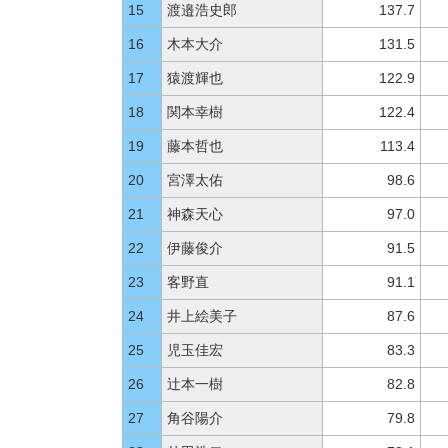
15
渡邉浩史郎
137.7
16
木本大介
131.5
17
猿渡輝也
122.9
18
関本幸樹
122.4
19
藤本哲也
113.4
20
宮澤太佑
98.6
21
神森天心
97.0
22
伊藤俊介
91.5
23
客野直
91.1
24
井上絵美子
87.6
25
児玉佳宏
83.3
26
辻本一樹
82.8
27
角谷陽介
79.8