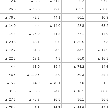
12.4
▲ 6.5
▲ 31.5
6.2
97.
26.5
▲ 18.8
72.0
▲ 3.1
▲ 0.
▲ 76.8
42.5
44.1
50.1
10.
▲ 14.0
4.4
▲ 14.0
28.8
63.
14.8
▲ 74.0
31.8
77.1
14.
▲ 29.8
63.1
26.0
▲ 36.5
27.
▲ 42.7
31.0
34.3
44.1
▲ 17.
▲ 22.5
27.1
4.3
56.0
▲ 16.
4.4
65.0
39.4
▲ 75.2
14.
46.5
▲ 110.3
2.0
80.3
29.
▲ 5.2
64.9
▲ 40.1
27.0
1.
31.3
▲ 78.3
24.0
▲ 18.1
80.
▲ 27.6
▲ 48.7
26.8
36.1
36.
▲ 78.4
11.8
86.7
▲ 55.9
54.