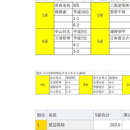
順位
名前
5節合計
第
1
渡辺英梧
263.6