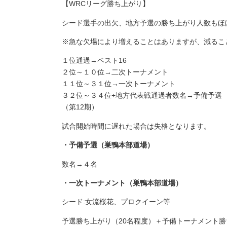
【WRCリーグ勝ち上がり】
シード選手の出欠、地方予選の勝ち上がり人数もほ
※急な欠場により増えることはありますが、減るこ
１位通過→ベスト16
２位～１０位→二次トーナメント
１１位～３１位→一次トーナメント
３２位～３４位+地方代表戦通過者数名→予備予選
（第12期）
試合開始時間に遅れた場合は失格となります。
・予備予選（巣鴨本部道場）
数名→４名
・一次トーナメント（巣鴨本部道場）
シード:女流桜花、プロクイーン等
予選勝ち上がり（20名程度）＋予備トーナメント