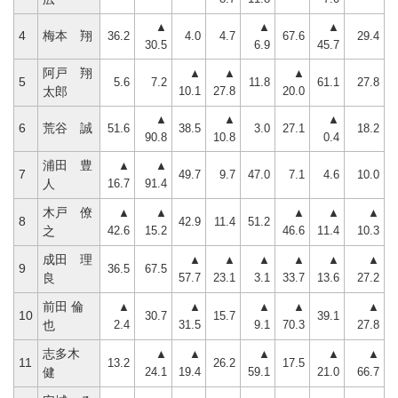
▲
▲
▲
4
梅本 翔
36.2
4.0
4.7
67.6
29.4
30.5
6.9
45.7
阿戸 翔
▲
▲
▲
5
5.6
7.2
11.8
61.1
27.8
10.1
27.8
20.0
太郎
▲
▲
▲
6
荒谷 誠
51.6
38.5
3.0
27.1
18.2
90.8
10.8
0.4
浦田 豊
▲
▲
7
49.7
9.7
47.0
7.1
4.6
10.0
16.7
91.4
人
木戸 僚
▲
▲
▲
▲
▲
8
42.9
11.4
51.2
42.6
15.2
46.6
11.4
10.3
之
成田 理
▲
▲
▲
▲
▲
▲
9
36.5
67.5
57.7
23.1
3.1
33.7
13.6
27.2
良
前田 倫
▲
▲
▲
▲
▲
10
30.7
15.7
39.1
2.4
31.5
9.1
70.3
27.8
也
志多木
▲
▲
▲
▲
▲
11
13.2
26.2
17.5
24.1
19.4
59.1
21.0
66.7
健