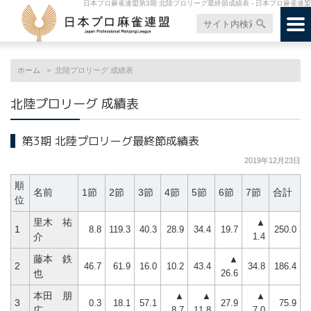
日本プロ麻雀連盟第3期 北陸プロリーグ最終節成績表 - 日本プロ麻雀連盟
ホーム
北陸プロリーグ 成績表
北陸プロリーグ 成績表
第3期 北陸プロリーグ最終節成績表
2019年12月23日
順
名前
1節
2節
3節
4節
5節
6節
7節
合計
位
里木 祐
▲
1
8.8
119.3
40.3
28.9
34.4
19.7
250.0
1.4
介
藤本 鉄
▲
2
46.7
61.9
16.0
10.2
43.4
34.8
186.4
26.6
也
本田 朋
▲
▲
▲
3
0.3
18.1
57.1
27.9
75.9
8.7
11.8
7.0
広