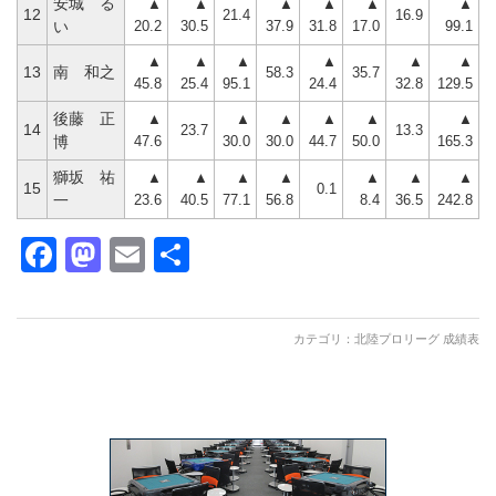
安城 る
▲
▲
▲
▲
▲
▲
12
21.4
16.9
20.2
30.5
37.9
31.8
17.0
99.1
い
▲
▲
▲
▲
▲
▲
13
南 和之
58.3
35.7
45.8
25.4
95.1
24.4
32.8
129.5
後藤 正
▲
▲
▲
▲
▲
▲
14
23.7
13.3
47.6
30.0
30.0
44.7
50.0
165.3
博
獅坂 祐
▲
▲
▲
▲
▲
▲
▲
15
0.1
23.6
40.5
77.1
56.8
8.4
36.5
242.8
一
Facebook
Mastodon
Email
共
有
カテゴリ：
北陸プロリーグ 成績表