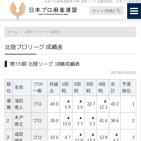
日本プロ麻雀連盟第16期 北陸リーグ 決勝成績表 - 日本プロ麻雀連盟
ホーム
北陸プロリーグ 成績表
北陸プロリーグ 成績表
第16期 北陸リーグ 決勝成績表
2017年10月02日
順
プロ/
持越
1回
2回
3回
4回
合
予選
名前
位
一般
点
戦
戦
戦
戦
計
順位
優
浦田
▲
▲
▲
プロ
40.0
22.7
43.2
1
5.9
1.5
12.1
勝
豊人
木戸
▲
▲
▲
2
プロ
20.0
41.6
38.6
2
13.0
7.7
2.3
僚之
成田
▲
▲
▲
3
プロ
10.0
4.7
12.8
3
17.8
14.4
4.7
理良