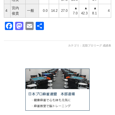
宮内
▲
▲
▲
4
一般
0.0
14.2
27.0
4
7.0
42.3
8.1
俊貴
Facebook
Mastodon
Email
共
有
カテゴリ：
北陸プロリーグ 成績表
日本プロ麻雀連盟 本部道場
・健康麻雀で心も体も元気に
・麻雀教室で脳トレーニング