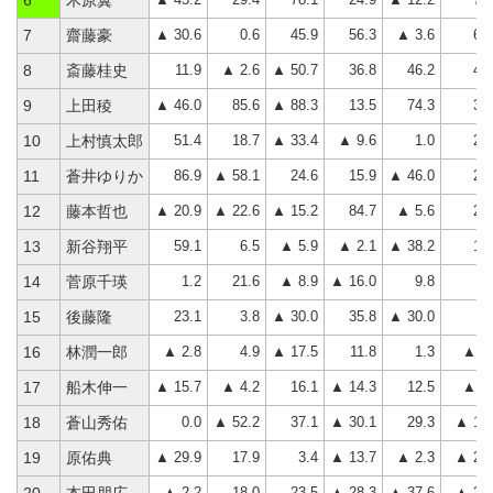
6
木原翼
▲ 30.6
0.6
45.9
56.3
▲ 3.6
68
7
齋藤豪
11.9
▲ 2.6
▲ 50.7
36.8
46.2
41
8
斎藤桂史
▲ 46.0
85.6
▲ 88.3
13.5
74.3
39
9
上田稜
51.4
18.7
▲ 33.4
▲ 9.6
1.0
28
10
上村慎太郎
86.9
▲ 58.1
24.6
15.9
▲ 46.0
23
11
蒼井ゆりか
▲ 20.9
▲ 22.6
▲ 15.2
84.7
▲ 5.6
20
12
藤本哲也
59.1
6.5
▲ 5.9
▲ 2.1
▲ 38.2
19
13
新谷翔平
1.2
21.6
▲ 8.9
▲ 16.0
9.8
7
14
菅原千瑛
23.1
3.8
▲ 30.0
35.8
▲ 30.0
2
15
後藤隆
▲ 2.8
4.9
▲ 17.5
11.8
1.3
▲ 2.
16
林潤一郎
▲ 15.7
▲ 4.2
16.1
▲ 14.3
12.5
▲ 5.
17
船木伸一
0.0
▲ 52.2
37.1
▲ 30.1
29.3
▲ 15.
18
蒼山秀佑
▲ 29.9
17.9
3.4
▲ 13.7
▲ 2.3
▲ 24.
19
原佑典
▲ 2.2
18.0
23.5
▲ 28.3
▲ 37.6
▲ 26.