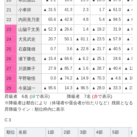
20
本田朋広
▲ 31.5
41.3
2.3
1.7
▲ 61.0
▲ 47.
21
小車祥
65.6
▲ 42.9
4.8
5.4
▲ 94.5
▲ 61.
22
内田美乃里
▲ 52.3
▲ 26.6
1.4
▲ 19.2
31.9
▲ 64.
23
山脇千文美
20.7
50.1
▲ 61.1
▲ 23.5
▲ 57.9
▲ 71.
24
犬見武史
0.7
3.6
▲ 22.8
▲ 21.7
▲ 40.5
▲ 80.
25
石森隆雄
▲ 15.4
▲ 66.6
▲ 6.2
▲ 25.1
24.6
▲ 88.
26
瀬下勝也
27.9
▲ 85.7
▲ 1.6
▲ 28.7
▲ 40.4
▲ 128.
27
川原舞子
0.0
▲ 74.2
▲ 14.9
▲ 70.3
▲ 4.6
▲ 164.
28
平野敬悟
▲ 95.6
14.3
▲ 96.5
▲ 28.0
▲ 33.3
▲ 239.
29
今泉誠一
昇級者 6名 (
緑
で表示) 降級者 7名 (
赤
で表示)
※降級者は都合により（休場者や退会者が出たりなど）残留となる
昇降級ライン：順位枠内に表示
C３
順位
名前
1節
2節
3節
4節
5節
合