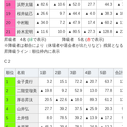
▲ 82.6
▲ 10.6
▲ 52.0
27.7
44.3
▲ 73.
18
浜野太陽
▲ 26.6
9.7
▲ 44.4
▲ 4.0
▲ 38.3
▲ 103.
19
桜井紘己
▲ 34.0
7.2
▲ 47.9
17.4
▲ 60.2
▲ 117.
20
中村毅
▲ 11.6
10.0
▲ 80.5
▲ 27.3
▲ 128.8
▲ 238.
21
鈴木宏明
昇級者 4名 (
緑
で表示) 降級者 5名 (
赤
で表示)
※降級者は都合により（休場者や退会者が出たりなど）残留となる
昇降級ライン：順位枠内に表示
C２
順位
名前
1節
2節
3節
4節
5節
合計
3.2
15.1
72.2
▲ 20.7
63.7
133
1
金子貴行
▲ 19.8
9.2
52.9
13.0
77.8
133
2
二階堂瑠美
20.5
▲ 22.6
▲ 18.0
89.3
61.2
130
3
厚谷昇汰
27.7
39.2
37.5
▲ 25.9
20.3
98
4
山井弘
8.0
78.5
39.2
▲ 13.9
▲ 17.2
94
5
土井悟
▲ 45.2
29.4
78.1
24.9
▲ 12.2
75