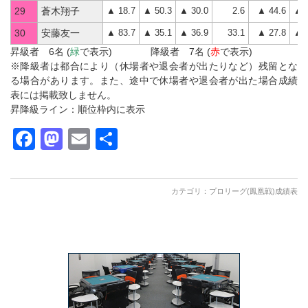
▲ 18.7
▲ 50.3
▲ 30.0
2.6
▲ 44.6
▲ 1
29
蒼木翔子
▲ 83.7
▲ 35.1
▲ 36.9
33.1
▲ 27.8
▲ 1
30
安藤友一
昇級者 6名 (
緑
で表示) 降級者 7名 (
赤
で表示)
※降級者は都合により（休場者や退会者が出たりなど）残留とな
る場合があります。また、途中で休場者や退会者が出た場合成績
表には掲載致しません。
昇降級ライン：順位枠内に表示
Facebook
Mastodon
Email
共
有
カテゴリ：
プロリーグ(鳳凰戦)成績表