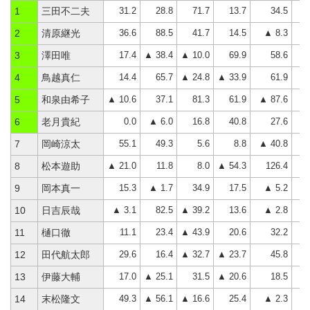
31.2
28.8
71.7
13.7
34.5
1
三田不二夫
36.6
88.5
41.7
14.5
▲ 8.3
2
清原継光
17.4
▲ 38.4
▲ 10.0
69.9
58.6
3
澤田唯
14.4
65.7
▲ 24.8
▲ 33.9
61.9
4
鳥越真仁
▲ 10.6
37.1
81.3
61.9
▲ 87.6
5
和泉由希子
0.0
▲ 6.0
16.8
40.8
27.6
6
老月貴紀
55.1
49.3
5.6
8.8
▲ 40.8
7
岡崎涼太
▲ 21.0
11.8
8.0
▲ 54.3
126.4
8
松本遊助
15.3
▲ 1.7
34.9
17.5
▲ 5.2
9
岡本真一
▲ 3.1
82.5
▲ 39.2
13.6
▲ 2.8
10
日吉辰哉
11.1
23.4
▲ 43.9
20.6
32.2
11
樋口徹
29.6
16.4
▲ 32.7
▲ 23.7
45.8
12
田代航太郎
17.0
▲ 25.1
31.5
▲ 20.6
18.5
13
伊藤大輔
49.3
▲ 56.1
▲ 16.6
25.4
▲ 2.3
▲
14
末松隆文