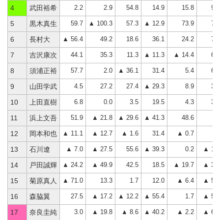
2.2
2.9
54.8
14.9
15.8
90
4
武田裕希
59.7
▲ 100.3
57.3
▲ 12.9
73.9
77
5
黒木真生
▲ 56.4
49.2
18.6
36.1
24.2
71
6
長村大
44.1
35.3
11.3
▲ 11.3
▲ 14.4
65
7
吉沢康次
57.7
2.0
▲ 36.1
31.4
5.4
60
8
須浦正裕
4.5
27.2
27.4
▲ 29.3
8.9
38
9
山田学武
6.8
0.0
3.5
19.5
4.3
34
10
上田直樹
51.9
▲ 21.8
▲ 29.6
▲ 41.3
48.6
7
11
浜上文吾
▲ 11.1
▲ 12.7
▲ 1.6
31.4
▲ 0.7
5
12
岡本和也
▲ 7.0
▲ 27.5
55.6
▲ 39.3
0.2
▲ 18.
13
石川遼
▲ 24.2
▲ 49.9
42.5
18.5
▲ 19.7
▲ 32.
14
戸田誠輝
▲ 71.0
13.3
1.7
12.0
▲ 6.4
▲ 50.
15
菊原真人
27.5
▲ 17.2
▲ 12.2
▲ 55.4
1.7
▲ 55.
16
森脇翼
3.0
▲ 19.8
▲ 8.6
▲ 40.2
▲ 2.2
▲ 67.
17
奈良圭純