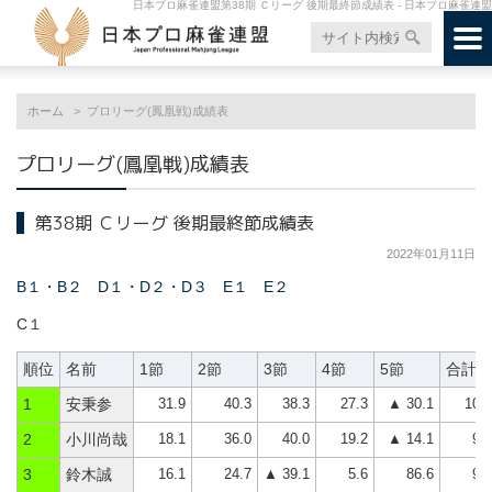
日本プロ麻雀連盟第38期 Ｃリーグ 後期最終節成績表 - 日本プロ麻雀連盟
ホーム
プロリーグ(鳳凰戦)成績表
プロリーグ(鳳凰戦)成績表
第38期 Ｃリーグ 後期最終節成績表
2022年01月11日
B１・B２
D１・D２・D３
E１
E２
C１
順位
名前
1節
2節
3節
4節
5節
合計
31.9
40.3
38.3
27.3
▲ 30.1
107
1
安秉参
18.1
36.0
40.0
19.2
▲ 14.1
99
2
小川尚哉
16.1
24.7
▲ 39.1
5.6
86.6
93
3
鈴木誠