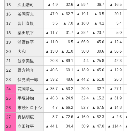
▲ 4.9
32.6
▲ 59.4
36.7
▲ 16.5
▲ 
15
久山浩司
47.9
▲ 62.7
▲ 19.1
▲ 3.5
20.1
▲ 
16
谷岡育夫
3.5
▲ 7.0
▲ 18.0
▲ 4.1
5.4
▲ 
17
皆川直毅
▲ 11.7
31.7
▲ 38.4
▲ 23.7
5.0
▲ 
18
柴田航平
▲ 11.0
6.5
▲ 66.9
45.6
▲ 12.4
▲ 
19
浦野修平
▲ 13.0
▲ 31.0
30.0
30.6
▲ 56.6
▲ 
20
大和
20.8
▲ 89.1
4.4
▲ 25.8
42.3
▲ 
21
波奈美里
▲ 40.6
60.1
▲ 18.9
▲ 45.6
▲ 12.9
▲ 
22
野方祐介
▲ 39.2
48.6
▲ 44.2
▲ 51.8
26.3
▲ 
23
伏見誠一郎
▲ 35.7
▲ 53.2
20.0
32.7
▲ 27.1
▲ 
24
花岡章生
▲ 46.3
▲ 24.9
32.4
▲ 15.2
▲ 31.9
▲ 
25
手塚紗掬
4.7
▲ 66.2
52.7
▲ 67.5
▲ 14.8
▲ 
26
末続ヒロトシ
8.7
▲ 72.6
▲ 16.0
▲ 52.3
▲ 2.6
▲ 1
27
真鍋明広
▲ 44.1
34.4
30.9
▲ 47.0
▲ 114.4
▲ 1
28
立田祥平