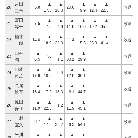
吉田
▲
▲
▲
▲
▲
20
5.8
20.6
敗退
17.5
18.8
9.9
12.4
22.3
圭吾
冨田
▲
▲
▲
▲
▲
▲
21
7.5
敗退
7.5
4.8
11.8
16.6
19.2
35.8
淳一
楠木
▲
▲
▲
▲
▲
22
14.0
11.4
敗退
18.9
22.0
15.5
25.9
41.4
一朗
山神
▲
▲
▲
▲
23
7.8
敗退
6.5
1.1
30.1
29.9
剛
山本
▲
▲
▲
▲
24
5.4
敗退
17.9
10.8
12.8
36.1
裕之
長尾
▲
▲
▲
▲
▲
25
敗退
13.4
7.2
18.0
6.1
44.7
浩平
原田
▲
▲
▲
▲
26
1.2
敗退
11.9
22.5
11.9
45.1
保正
上村
▲
▲
▲
▲
27
8.7
敗退
17.8
38.7
6.3
54.1
宜久
米川
▲
▲
▲
▲
▲
28
敗退