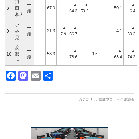
飛
一
▲
▲
▲
67.0
50.1
8
田
64.3
59.2
6.4
般
孝大
小
一
▲
▲
▲
21.3
4.1
9
林
7.9
56.7
39.2
般
晃
渡
一
▲
▲
▲
58.3
9.5
10
部
78.6
63.4
74.2
般
正
Facebook
Mastodon
Email
共
有
カテゴリ：
北関東プロリーグ 成績表