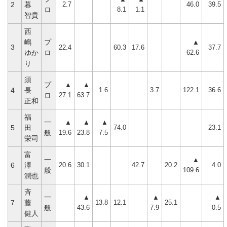
2.7
46.0
39.5
2
暮
8.1
1.1
ロ
智貴
西
嶋
プ
▲
3
22.4
60.3
17.6
37.7
62.6
ゆか
ロ
り
須
プ
▲
▲
1.6
3.7
122.1
36.6
4
長
27.1
63.7
ロ
正和
福
一
▲
▲
▲
74.0
23.1
5
田
19.6
23.8
7.5
般
栄司
富
一
▲
20.6
30.1
42.7
20.2
4.0
6
澤
109.6
般
潤也
斉
一
▲
▲
▲
13.8
12.1
25.1
7
藤
43.6
7.9
0.5
般
健人