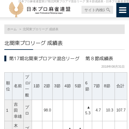
日本プロ麻雀連盟第17期北関東プロアマ混合リーグ 第８節成績表 - 日本プロ麻雀連盟
ホーム
北関東プロリーグ 成績表
北関東プロリーグ 成績表
第17期北関東プロアマ混合リーグ 第８節成績表
2018年08月31日
プ
順
ロ/
6
名前
1節
2節
3節
4節
5節
7節
8節
合計
位
一
節
般
吉
プ
▲
98.0
4.7
10.3
107.7
1
田
5.3
ロ
幸雄
木
プ
▲
▲