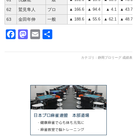
▲ 166.6
▲ 94.4
▲ 4.1
▲ 43.7
62
鷲見隼人
プロ
▲ 188.6
▲ 55.6
▲ 62.1
▲ 48.7
63
金田年伸
一般
Facebook
Mastodon
Email
共
有
カテゴリ：
静岡プロリーグ 成績表
日本プロ麻雀連盟 本部道場
・健康麻雀で心も体も元気に
・麻雀教室で脳トレーニング