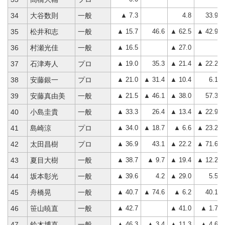
▲ 7.3
4.8
33.9
34
大谷数則
一般
▲ 15.7
46.6
▲ 62.5
▲ 42.9
35
松井和志
一般
▲ 16.5
▲ 27.0
36
村瀬光佳
一般
▲ 19.0
35.3
▲ 21.4
▲ 22.2
37
石津寿人
プロ
▲ 21.0
▲ 31.4
▲ 10.4
6.1
38
安藤銀一
プロ
▲ 21.5
▲ 46.1
▲ 38.0
57.3
39
安藤真由美
一般
▲ 33.3
26.4
▲ 13.4
▲ 22.9
40
小島圭貴
一般
▲ 34.0
▲ 18.7
▲ 6.6
▲ 23.2
41
島崎涼
プロ
▲ 36.9
43.1
▲ 22.2
▲ 71.6
42
太田昌樹
プロ
▲ 38.7
▲ 9.7
▲ 19.4
▲ 12.2
43
夏目大樹
一般
▲ 39.6
4.2
▲ 29.0
5.5
44
坂本彰光
一般
▲ 40.7
▲ 74.6
▲ 6.2
40.1
45
舟橋晃
一般
▲ 42.7
▲ 41.0
▲ 1.7
46
笹山暁直
一般
▲ 46.3
▲ 3.4
▲ 11.3
▲ 4.6
47
鈴木博直
一般