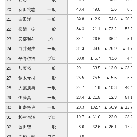
43.4
49.8
2.6
0.0
20
春田篤志
一般
39.8
▲ 2.9
54.6
▲ 20.3
21
柴田洋
一般
34.3
21.1
▲ 72.2
52.2
22
松清一樹
一般
34.1
26.6
36.2
5.1
23
安部颯斗
プロ
31.3
39.6
▲ 26.9
▲ 4.7
24
白井健夫
一般
30.8
▲ 5.7
43.8
4.4
25
平野敬悟
プロ
29.1
53.5
▲ 13.0
▲ 23.9
26
加藤拓
一般
25.5
25.5
▲ 5.5
5.5
27
鈴木元司
一般
24.7
1.9
▲ 10.3
40.4
28
大葉朋典
一般
23.4
▲ 21.5
12.3
54.1
29
伊藤真
一般
20.3
102.7
▲ 66.9
▲ 12.7
30
川嵜彬史
一般
19.7
▲ 61.6
23.0
28.2
31
杉村泰治
プロ
8.6
32.6
▲ 26.1
17.2
32
堀田賢
一般
0.0
33
高橋大輔
プロ