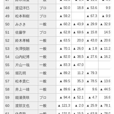
▲ 50.0
18.8
▲ 53.6
9.9
48
渡辺洋巳
プロ
▲ 59.2
▲ 67.3
▲ 9.9
49
松本和樹
プロ
▲ 60.2
▲ 43.9
▲ 29.9
▲ 32.9
50
みさき
一般
▲ 62.8
▲ 69.6
▲ 15.8
14.5
51
佐藤学
プロ
▲ 63.5
20.0
▲ 43.0
▲ 20.6
52
鈴木孝輔
一般
▲ 70.1
▲ 26.0
▲ 1.8
▲ 11.2
53
矢澤悦朗
一般
▲ 82.0
▲ 38.5
▲ 27.6
▲ 16.2
54
山内紀博
一般
▲ 83.3
▲ 47.0
55
片山一哉
一般
▲ 89.2
11.2
▲ 79.3
56
堀孔明
一般
▲ 89.5
35.3
▲ 78.5
▲ 13.6
57
松本貴仁
一般
▲ 89.6
▲ 25.4
9.6
▲ 44.5
58
井上一雄
一般
▲ 94.4
▲ 52.1
▲ 4.7
16.6
59
能瀬美咲
プロ
▲ 121.3
▲ 2.0
▲ 25.9
▲ 78.1
60
渡部文也
一般
▲ 131.0
▲ 15.5
▲ 63.9
▲ 78.0
61
仇森龍
一般