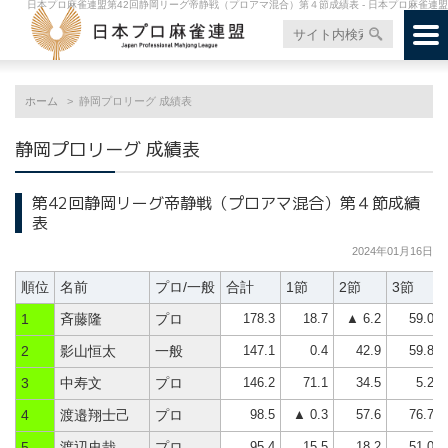
日本プロ麻雀連盟第42回静岡リーグ帝静戦（プロアマ混合）第４節成績表 - 日本プロ麻雀連盟
ホーム
静岡プロリーグ 成績表
静岡プロリーグ 成績表
第42回静岡リーグ帝静戦（プロアマ混合）第４節成績
表
2024年01月16日
順位
名前
プロ/一般
合計
1節
2節
3節
178.3
18.7
▲ 6.2
59.0
1
斉藤隆
プロ
147.1
0.4
42.9
59.8
2
影山恒太
一般
146.2
71.1
34.5
5.2
3
中寿文
プロ
98.5
▲ 0.3
57.6
76.7
4
渡邉翔士己
プロ
95.4
15.5
18.2
51.0
5
渡辺史哉
プロ