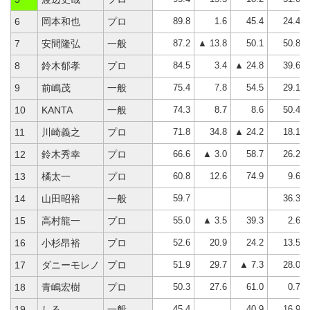
89.8
1.6
45.4
24.4
6
岡本和也
プロ
87.2
▲ 13.8
50.1
50.8
7
安間隆弘
一般
84.5
3.4
▲ 24.8
39.6
8
鈴木郁孝
プロ
75.4
7.8
54.5
29.1
9
前嶋茂
一般
74.3
8.7
8.6
50.4
10
KANTA
一般
71.8
34.8
▲ 24.2
18.1
11
川崎義之
プロ
66.6
▲ 3.0
58.7
26.2
12
鈴木秀幸
プロ
60.8
12.6
74.9
9.6
13
橘太一
プロ
59.7
36.3
14
山田昭裕
一般
55.0
▲ 3.5
39.3
2.6
15
高村龍一
プロ
52.6
20.9
24.2
13.5
16
小杉昂裕
プロ
51.9
29.7
▲ 7.3
28.0
17
ダニーモレノ
プロ
50.3
27.6
61.0
0.7
18
青嶋宏樹
プロ
45.4
40.9
16.9
19
しる
一般