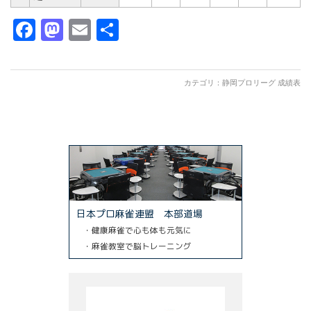
Facebook
Mastodon
Email
共
有
カテゴリ：
静岡プロリーグ 成績表
日本プロ麻雀連盟 本部道場
・健康麻雀で心も体も元気に
・麻雀教室で脳トレーニング