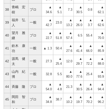
青嶋 宏
▲
▲
▲
▲
38
プロ
7.3
0.8
34.6
5.1
30.5
62.1
樹
福井 弘
▲
▲
▲
▲
▲
39
一般
23.0
42.7
13.2
26.0
3.7
62.6
人
望月 雅
▲
▲
▲
▲
40
プロ
6.5
55.4
22.7
51.8
57.4
70.0
継
鈴木 康
▲
▲
▲
▲
41
一般
▲ 1.3
50.4
27.6
41.4
66.0
85.9
功
源馬 健
▲
▲
▲
▲
42
一般
27.3
12.0
25.4
29.7
72.2
88.0
太
山内 紀
▲
▲
▲
43
一般
32.8
5.5
25.4
80.0
77.6
93.9
博
▲
▲
▲
▲
▲
44
斉藤 隆
プロ
21.3
54.0
4.8
30.5
26.4
94.4
岡田 智
▲
▲
▲
▲
▲
45
プロ
38.7
34.8
10.2
19.7
70.2
96.2
和