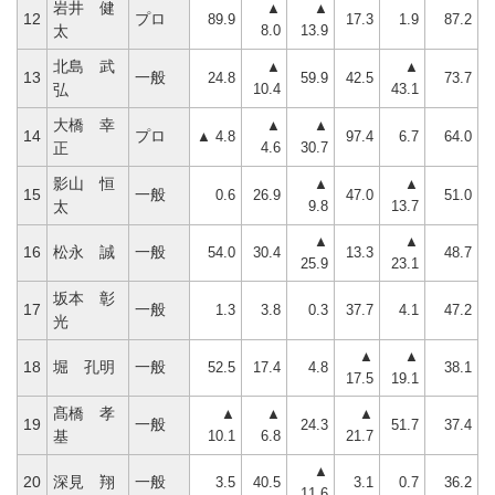
岩井 健
▲
▲
12
プロ
89.9
17.3
1.9
87.2
8.0
13.9
太
北島 武
▲
▲
13
一般
24.8
59.9
42.5
73.7
10.4
43.1
弘
大橋 幸
▲
▲
14
プロ
▲ 4.8
97.4
6.7
64.0
4.6
30.7
正
影山 恒
▲
▲
15
一般
0.6
26.9
47.0
51.0
9.8
13.7
太
▲
▲
16
松永 誠
一般
54.0
30.4
13.3
48.7
25.9
23.1
坂本 彰
17
一般
1.3
3.8
0.3
37.7
4.1
47.2
光
▲
▲
18
堀 孔明
一般
52.5
17.4
4.8
38.1
17.5
19.1
髙橋 孝
▲
▲
▲
19
一般
24.3
51.7
37.4
10.1
6.8
21.7
基
▲
20
深見 翔
一般
3.5
40.5
3.1
0.7
36.2
11.6