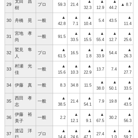
太田 昌
▲
▲
▲
29
プロ
59.3
21.4
▲ 8.7
32.3
12.9
44.2
樹
▲
▲
▲
▲
30
舟橋 晃
一般
5.4
43.5
42.8
7.1
10.4
11.4
宮地 孝
▲
▲
▲
▲
▲
31
一般
91.5
33.5
15.5
55.4
12.7
25.6
尚
鷲見 隼
▲
▲
▲
▲
32
プロ
16.5
54.4
61.5
1.8
33.9
26.3
人
村瀬 光
▲
▲
▲
▲
33
一般
13.7
7.4
15.6
10.3
22.9
27.7
佳
▲
▲
▲
34
伊藤 真
一般
8.3
34.8
11.5
38.0
50.1
33.5
西田 孝
▲
▲
▲
35
一般
21.4
7.9
19.8
38.5
54.1
43.5
志
伊藤 裕
▲
▲
▲
▲
36
一般
2.2
30.2
12.1
9.1
67.5
56.3
美子
渡辺 洋
▲
▲
▲
▲
▲
37
プロ
27.4
14.4
24.6
47.1
1.0
59.7
巳