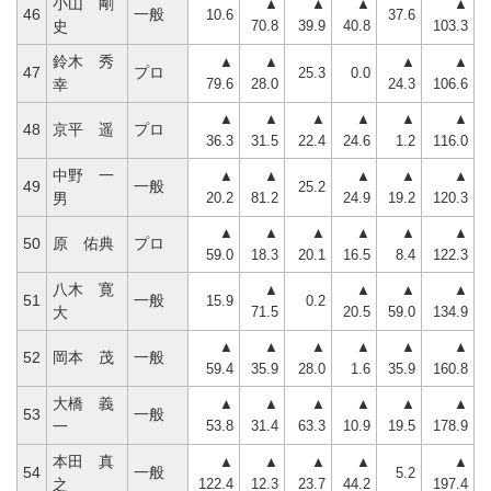
小山 剛
▲
▲
▲
▲
46
一般
10.6
37.6
70.8
39.9
40.8
103.3
史
鈴木 秀
▲
▲
▲
▲
47
プロ
25.3
0.0
79.6
28.0
24.3
106.6
幸
▲
▲
▲
▲
▲
▲
48
京平 遥
プロ
36.3
31.5
22.4
24.6
1.2
116.0
中野 一
▲
▲
▲
▲
▲
49
一般
25.2
20.2
81.2
24.9
19.2
120.3
男
▲
▲
▲
▲
▲
▲
50
原 佑典
プロ
59.0
18.3
20.1
16.5
8.4
122.3
八木 寛
▲
▲
▲
▲
51
一般
15.9
0.2
71.5
20.5
59.0
134.9
大
▲
▲
▲
▲
▲
▲
52
岡本 茂
一般
59.4
35.9
28.0
1.6
35.9
160.8
大橋 義
▲
▲
▲
▲
▲
▲
53
一般
53.8
31.4
63.3
10.9
19.5
178.9
一
本田 真
▲
▲
▲
▲
▲
54
一般
5.2
122.4
12.3
23.7
44.2
197.4
之