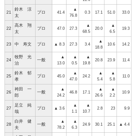
鈴木 涼
▲
21
プロ
41.4
0.3
17.1
51.0
33.0
76.8
太
高木 翔
▲
▲
22
プロ
47.0
27.3
20.0
19.3
68.5
6.5
太
▲
23
中 寿文
プロ
▲ 8.3
27.3
3.4
10.6
14.2
18.8
牧野 光
▲
▲
▲
24
一般
20.8
23.9
11.4
13.0
0.5
19.8
治
鈴木 郁
▲
▲
▲
25
プロ
45.0
24.2
11.0
47.0
5.4
5.8
孝
袴田 一
▲
▲
▲
26
一般
46.8
17.1
10.9
24.2
26.6
2.2
郎
足立 純
▲
▲
27
プロ
▲ 3.6
2.8
23
9.9
1.1
10.7
哉
白井 健
▲
▲
28
一般
24.9
30.1
25.1
▲ 4.4
78.2
6.3
夫