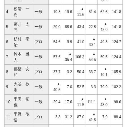
松清 一
▲
4
一般
19.8
19.6
51.4
62.6
141.8
11.6
樹
藤井 太
▲
5
一般
29.0
88.6
43.4
22.8
141.8
42.0
郎
杉村 泰
▲
6
プロ
54.6
9.9
41.0
49.3
124.7
30.1
治
鈴木 雅
▲
▲
7
一般
57.6
106.2
50.5
124.4
35.4
54.5
人
都築 友
▲
8
プロ
37.7
3.2
50.4
33.7
105.9
19.1
和
大谷 数
▲
9
一般
7.0
52.5
3.3
79.9
102.2
40.5
則
平田 拓
▲
▲
10
一般
29.4
17.6
111.1
98.6
11.5
48.0
也
平野 敬
▲
11
プロ
3.8
31.2
87.0
7.9
88.4
41.5
悟