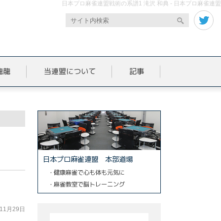
日本プロ麻雀連盟戦術の系譜1 滝沢 和典 - 日本プロ麻雀連盟
龍龍
当連盟について
記事
日本プロ麻雀連盟 本部道場
・健康麻雀で心も体も元気に
・麻雀教室で脳トレーニング
年11月29日