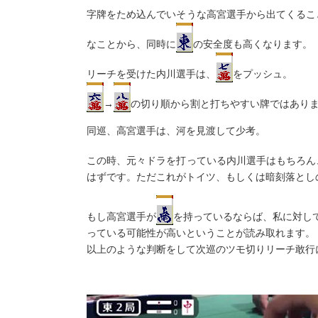
字牌をため込んでいそうな高宮選手から出てくるこ
なことから、同時に
の安全度も高くなります。
リーチを受けた内川選手は、
をプッシュ。
→
の切り順から割と打ちやすい牌ではあり
同巡、高宮選手は、河を見渡して少考。
この時、元々ドラを打っている内川選手はもちろん
はずです。ただこれがトイツ、もしくは暗刻落とし
もし高宮選手が
を持っているならば、私に対し
っている可能性が高いということが読み取れます。
以上のような判断をして次巡のツモ切りリーチ敢行