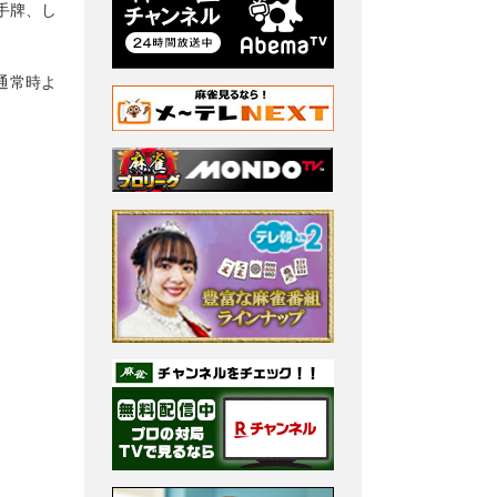
手牌、し
通常時よ