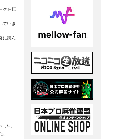
ーグ在籍
いていき
楽に読ん
でした。
た。