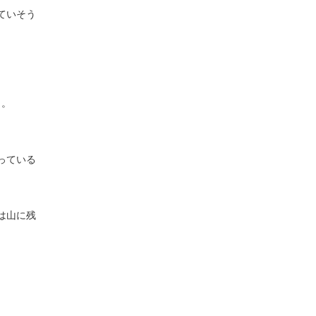
ていそう
う。
っている
は山に残