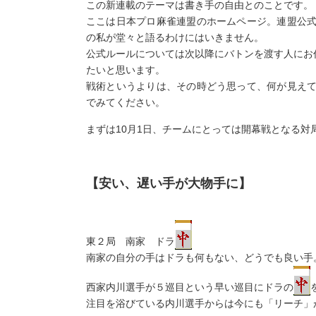
この新連載のテーマは書き手の自由とのことです。
ここは日本プロ麻雀連盟のホームページ。連盟公
の私が堂々と語るわけにはいきません。
公式ルールについては次以降にバトンを渡す人にお
たいと思います。
戦術というよりは、その時どう思って、何が見え
でみてください。
まずは10月1日、チームにとっては開幕戦となる対
【安い、遅い手が大物手に】
東２局 南家 ドラ
南家の自分の手はドラも何もない、どうでも良い手
西家内川選手が５巡目という早い巡目にドラの
注目を浴びている内川選手からは今にも「リーチ」