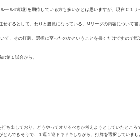
式ルールの戦術を期待している方も多いかとは思いますが、現在Ｃ１リ
任せするとして、わりと勝負になっている、Мリーグの内容について書
ていて、その打牌、選択に至ったのかということを書くだけですので気
局の第１試合から。
。
を打ち出しており、どうやってオリるべきか考えようとしていたところ
がとんできそうで、１巡１巡ドキドキしながら、打牌を選択していまし