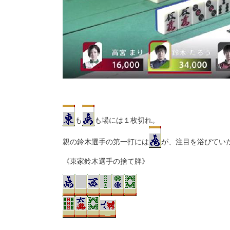
も
も場には１枚切れ。
親の鈴木選手の第一打には
が、注目を浴びてい
《東家鈴木選手の捨て牌》