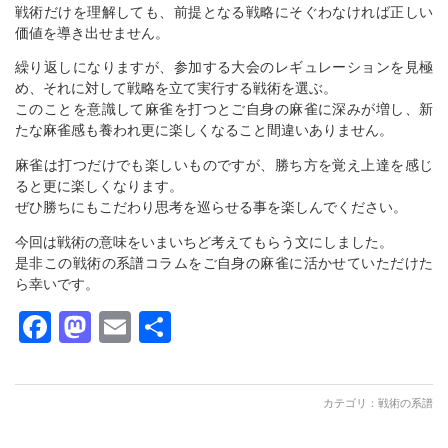
戦術だけを理解しても、前提となる戦略にそぐわなければ正しい
価値を導き出せません。
繰り返しになりますが、参加する大会のレギュレーションを見極
め、それに対して戦略を立て実行する戦術を選ぶ。
このことを意識して麻雀を打つとご自身の麻雀に深みが増し、新
たな麻雀感も養われ更に楽しくなること間違いありません。
麻雀は打つだけでも楽しいものですが、勝ち方を覚え上達を感じ
ると更に楽しくなります。
ぜひ勝ちにもこだわり思考を巡らせる事を楽しんでください。
今回は戦術の意味をいまいちど考えてもらう文にしました。
是非この戦術の系譜コラムをご自身の麻雀に活かせていただけた
ら幸いです。
Facebook
Mastodon
Email
共
有
カテゴリ：
戦術の系譜