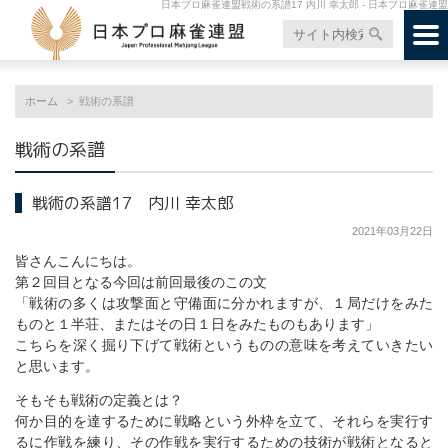
日本プロ麻雀連盟戦術の系譜17 内川 幸太郎 - 日本プロ麻雀連盟
ホーム
戦術の系譜
戦術の系譜
戦術の系譜17 内川 幸太郎
2021年03月22日
皆さんこんにちは。
第２回目となる今回は前回最後のこの文
「戦術の多くは攻撃面と守備面に分かれますが、１局だけをみた
ものと１半荘、またはその日１日をみたものもあります」
こちらを深く掘り下げて戦術というものの意味を考えていきたい
と思います。
そもそも戦術の定義とは？
何か目的を達するために戦略という外枠を立て、それらを実行す
るに作戦を練り、その作戦を実行するための技術が戦術となると