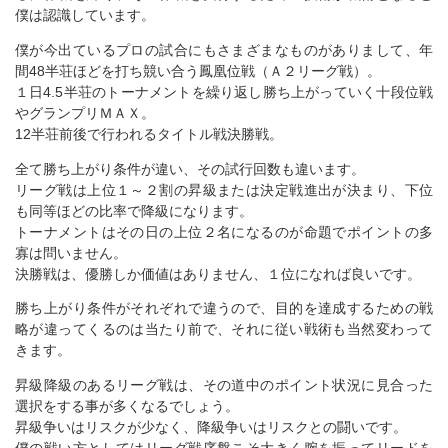
僕は認識しています。
僕が今出ているプロの試合にもさまざまなものがありまして、年
間48半荘ほどを打ち競い合う鳳凰位戦（Ａ２リーグ戦）。
１日4.5半荘のトーナメントを繰り返し勝ち上がっていく十段位戦
やグランプリＭＡＸ。
12半荘前後で行われるタイトル戦決勝戦。
全て勝ち上がり条件が違い、その試行回数も違います。
リーグ戦は上位１～２割の昇級または決定戦進出が決まり、下位
も同等ほどの比率で降級になります。
トーナメントはその日の上位２名になるのが命題でポイントの多
寡は問いません。
決勝戦は、優勝しか価値はありません、１位になれば良いです。
勝ち上がり条件がそれぞれで違うので、目的を達成するための戦
略が違ってくるのは当たり前で、それに従い戦術も当然変わって
きます。
昇級降級のあるリーグ戦は、その道中のポイント状況に見合った
選択をする事が多くなるでしょう。
昇級争いはリスクが少なく、降級争いはリスクとの闘いです。