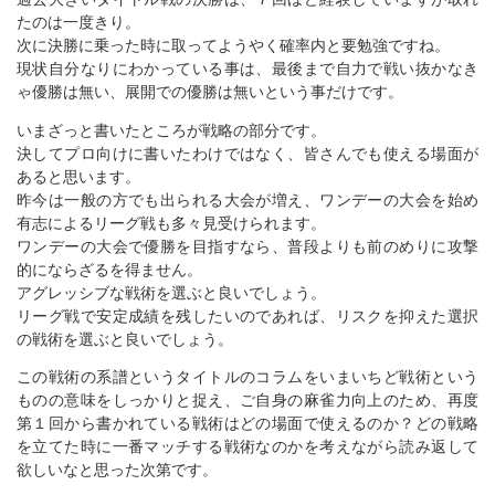
たのは一度きり。
次に決勝に乗った時に取ってようやく確率内と要勉強ですね。
現状自分なりにわかっている事は、最後まで自力で戦い抜かなき
ゃ優勝は無い、展開での優勝は無いという事だけです。
いまざっと書いたところが戦略の部分です。
決してプロ向けに書いたわけではなく、皆さんでも使える場面が
あると思います。
昨今は一般の方でも出られる大会が増え、ワンデーの大会を始め
有志によるリーグ戦も多々見受けられます。
ワンデーの大会で優勝を目指すなら、普段よりも前のめりに攻撃
的にならざるを得ません。
アグレッシブな戦術を選ぶと良いでしょう。
リーグ戦で安定成績を残したいのであれば、リスクを抑えた選択
の戦術を選ぶと良いでしょう。
この戦術の系譜というタイトルのコラムをいまいちど戦術という
ものの意味をしっかりと捉え、ご自身の麻雀力向上のため、再度
第１回から書かれている戦術はどの場面で使えるのか？どの戦略
を立てた時に一番マッチする戦術なのかを考えながら読み返して
欲しいなと思った次第です。