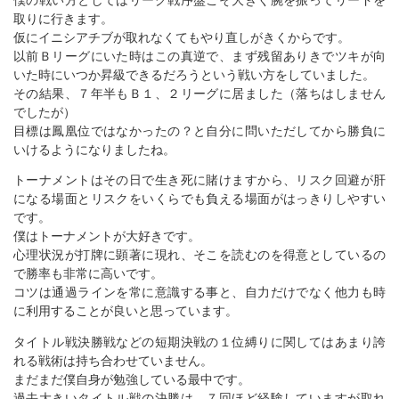
僕の戦い方としてはリーグ戦序盤こそ大きく腕を振ってリードを
取りに行きます。
仮にイニシアチブが取れなくてもやり直しがきくからです。
以前Ｂリーグにいた時はこの真逆で、まず残留ありきでツキが向
いた時にいつか昇級できるだろうという戦い方をしていました。
その結果、７年半もＢ１、２リーグに居ました（落ちはしません
でしたが）
目標は鳳凰位ではなかったの？と自分に問いただしてから勝負に
いけるようになりましたね。
トーナメントはその日で生き死に賭けますから、リスク回避が肝
になる場面とリスクをいくらでも負える場面がはっきりしやすい
です。
僕はトーナメントが大好きです。
心理状況が打牌に顕著に現れ、そこを読むのを得意としているの
で勝率も非常に高いです。
コツは通過ラインを常に意識する事と、自力だけでなく他力も時
に利用することが良いと思っています。
タイトル戦決勝戦などの短期決戦の１位縛りに関してはあまり誇
れる戦術は持ち合わせていません。
まだまだ僕自身が勉強している最中です。
過去大きいタイトル戦の決勝は、７回ほど経験していますが取れ