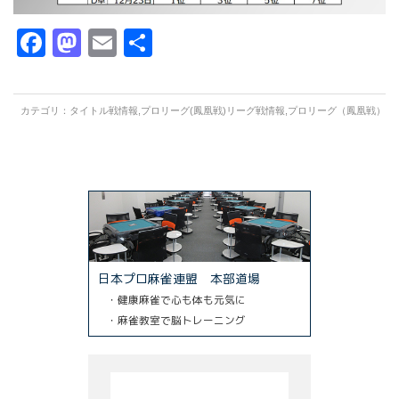
Facebook
Mastodon
Email
共
有
カテゴリ：
タイトル戦情報
,
プロリーグ(鳳凰戦)リーグ戦情報
,
プロリーグ（鳳凰戦）
日本プロ麻雀連盟 本部道場
・健康麻雀で心も体も元気に
・麻雀教室で脳トレーニング