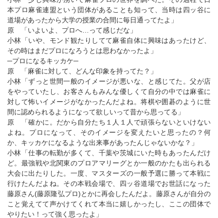
本プロ麻雀連盟という団体があることも知って、当時は四ッ谷に
道場があったから大学の授業の合間に毎日通ってたよ」
原 「いよいよ、プロへ…って感じだな」
小林「いや、モンド観たりしてて麻雀自体に興味はあったけど、
その時はまだプロになろうとは思わなかったよ」
─プロになるキッカケ─
原 「麻雀に対して、どんな印象を持ってた？」
小林「ずっと世間一般のイメージが悪いな、と感じてた。父が店
をやっていたし、お客さんもみんな優しくて自分の中では麻雀に
対して怖いイメージがなかったんだよね。将棋や囲碁のように世
間に認められるようになって欲しいって昔から思ってる」
原 「確かに。だから自分たち１人１人で頑張らないといけない
よね。プロになって、そのイメージを変えたいと思ったの？何
か、キッカケになるような出来事があったんじゃないかな？」
小林「仕事の転勤が多くて、千葉や茨城にいた時もあったんだけ
ど。最強戦や北関東のプロアマリーグとか一般のかたも出られる
大会に出たりした。一度、マスターズの一般予選に勝って本戦に
行けたんだよね。その本戦会場で、四ッ谷道場でお世話になった
藤原さん(藤原隆弘プロ)とかに再会したんだよ。藤原さんが自分の
こと覚えてて声かけてくれて本当に嬉しかったし、ここの団体で
やりたい！って強く思ったよ」