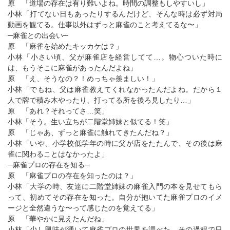
原 「道場の存在は有り難いよね。時間の調整もしやすいし」
小林「打てない日もあったりするんだけど、そんな時は必ず対局
動画を観てる。仕事以外はずっと麻雀のこと考えてるな〜」
─麻雀との出会い─
原 「麻雀を始めたキッカケは？」
小林「小さい頃、父が麻雀店を経営してて…。物心ついた時に
は、もうそこに麻雀があったんだよね」
原 「え、そうなの？！めっちゃ羨ましい！」
小林「でもね、父は麻雀教えてくれなかったんだよね。だから１
人で牌で積み木やったり、打ってる所を後ろ見したり…」
原 「あれ？それってさ…笑」
小林「そう。生い立ちが二階堂姉妹と似てる！笑」
原 「じゃあ、ずっと麻雀に触れてきたんだね？」
小林「いや、小学校低学年の時に父が店をたたんで、その後は麻
雀に関わることはなかったよ」
─麻雀プロの存在を知る─
原 「麻雀プロの存在を知ったのは？」
小林「大学の時、友達に二階堂姉妹の麻雀入門の本を見せてもら
って、初めてその存在を知った。自分が抱いてた麻雀プロのイメ
ージと全然違うな〜って感じたのを覚えてる」
原 「華やかに見えたんだね」
小林「少し興味が湧いて麻雀プロの世界を調べた。その過程で日