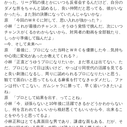
かった。リーグ戦の後とかにいつも反省会するんだけど、自分の
ダメな所をちゃんと認めるし、良い仲間だと思ってる。彼がいな
かったら、また別の決勝になっていたんじゃないかな」
原 「今回のＷＲＣに対して、思い入れが強かった？」
小林「これが最後のチャンス…そうゆう覚悟で挑んだ。次にいつ
チャンスがくるかわからないから。対局者の動画を全部観たり、
しっかり準備して臨んだよ」
─今、そして未来へ─
原 「最後に、プロになった当時とＷＲＣを優勝した今…気持ち
や心境に変化があったか教えてくれる？」
小林「正直どうゆうプロになりたいか、まだ答えは出てない。た
だ、プロになって日は浅いけど、やっぱり同世代の活躍を見てる
と良い刺激になるし、周りに認められるプロになりたいと思う。
観てて面白いと思ってもらえる麻雀を打てなきゃダメだし、ファ
ンは付いてこない。ガムシャラに勝って、早く追いつきたいよ
ね」
原 「プロとして結果を出す、ってことね」
小林「今、頑張らないと10年後に活躍できるかどうかわからない
し、何を言われてもいいから格好悪くてもいいから今、出来るこ
とをやろうと思ってるよ」
小林正和はとても真面目な男であり、謙虚な面もある。だが、そ