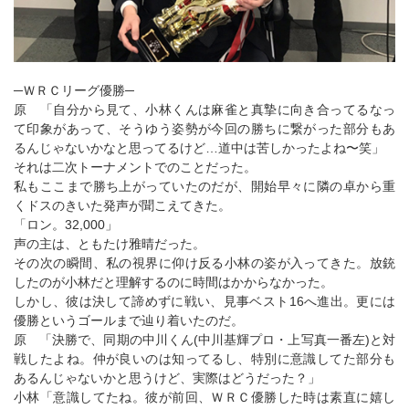
─ＷＲＣリーグ優勝─
原 「自分から見て、小林くんは麻雀と真摯に向き合ってるなっ
て印象があって、そうゆう姿勢が今回の勝ちに繋がった部分もあ
るんじゃないかなと思ってるけど…道中は苦しかったよね〜笑」
それは二次トーナメントでのことだった。
私もここまで勝ち上がっていたのだが、開始早々に隣の卓から重
くドスのきいた発声が聞こえてきた。
「ロン。32,000」
声の主は、ともたけ雅晴だった。
その次の瞬間、私の視界に仰け反る小林の姿が入ってきた。放銃
したのが小林だと理解するのに時間はかからなかった。
しかし、彼は決して諦めずに戦い、見事ベスト16へ進出。更には
優勝というゴールまで辿り着いたのだ。
原 「決勝で、同期の中川くん(中川基輝プロ・上写真一番左)と対
戦したよね。仲が良いのは知ってるし、特別に意識してた部分も
あるんじゃないかと思うけど、実際はどうだった？」
小林「意識してたね。彼が前回、ＷＲＣ優勝した時は素直に嬉し