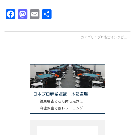
Facebook
Mastodon
Email
共
有
カテゴリ：
プロ雀士インタビュー
日本プロ麻雀連盟 本部道場
・健康麻雀で心も体も元気に
・麻雀教室で脳トレーニング