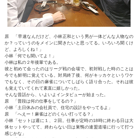
原 「早速なんだけど、小林正和という男が一体どんな人物なの
か？っていうのをメインに聞きたいと思ってる。いろいろ聞くけ
ど、よろしくね！」
小林「何でも聞いてよ！」
小林は私の２年後輩である。
彼と初めて会ったのはリーグ戦の会場で、初対戦した時のことは
今でも鮮明に覚えている。対局終了後、何がキッカケというワケ
でもなく、その日の麻雀についてしばらく語り合った。それは彼
も覚えていてくれて素直に嬉しかった。
そんな昔話から、いよいよインタビューが始まった。
原 「普段は何の仕事をしてるの？」
小林「土日休みの会社員で、住宅の設計をやってるよ」
原 「へえー！麻雀はどのくらい打ってる？」
小林「セットは週に１、２回。仕事が定時の18時に終わる日は大
体セットやってて、終わらない日は巣鴨の連盟道場に行って打つ
感じかな」