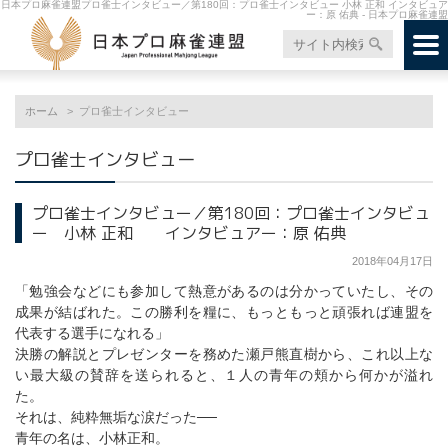
日本プロ麻雀連盟プロ雀士インタビュー／第180回：プロ雀士インタビュー 小林 正和 インタビュア
ー：原 佑典 - 日本プロ麻雀連盟
ホーム
プロ雀士インタビュー
プロ雀士インタビュー
プロ雀士インタビュー／第180回：プロ雀士インタビュ
ー 小林 正和 インタビュアー：原 佑典
2018年04月17日
「勉強会などにも参加して熱意があるのは分かっていたし、その
成果が結ばれた。この勝利を糧に、もっともっと頑張れば連盟を
代表する選手になれる」
決勝の解説とプレゼンターを務めた瀬戸熊直樹から、これ以上な
い最大級の賛辞を送られると、１人の青年の頬から何かが溢れ
た。
それは、純粋無垢な涙だった──
青年の名は、小林正和。