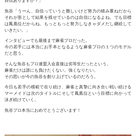
自信ありますか？」
魚谷「うーん、自信っていうと難しいけど努力の積み重ねだから
それが形として結果を残せているのは自信になるよね。でも目標
は鳳凰位だからね。もっともっと努力しなきゃダメだし継続して
いきたい。」
インタビューでも最後まで麻雀プロだった。
今の若手には本当にお手本となるような麻雀プロの１つのモデル
だと思う。
そんな魚谷もプロ連盟入会直後は劣等生だったという。
麻雀だけは誰にも負けたくない。強くなりたい。
その思いが今の魚谷を創り上げているのだろう。
今日も若手の模範で在り続け、麻雀と真摯に向き合い戦い続ける
マーメイドは次のタイトルにそして鳳凰位という目標に向かって
泳ぎ続けていく。
魚谷プロ本当におめでとうございます！