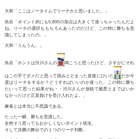
大和「ここはノータイムでリーチかと思いました。」
魚谷「ポイント的にも5,800の加点は大きくて迷っちゃったんだよ
ね。リーチの選択ももちろんあったのだけど、この時に勝ちを意
識してしまったの。」
大和「うんうん。」
魚谷「ホントは渋川さんの
鳴こうと思ったけど、さすがにそれ
はこの手でダメだと思って踏みとどまった直後にひいた
だが今
度はリーチをするか？どうすればいいのか迷った。この時に勝ち
たいって思った結果がね・・渋川さんが放銃で最悪とまではいか
なかったけど正直負けを受け入れたよ。」
麻雀とは本当に不思議である。
たった一瞬、勝ちを意識した。
全然そう思ってもおかしくないポイント状況。
そして決勝の舞台での１つのリーチ判断。