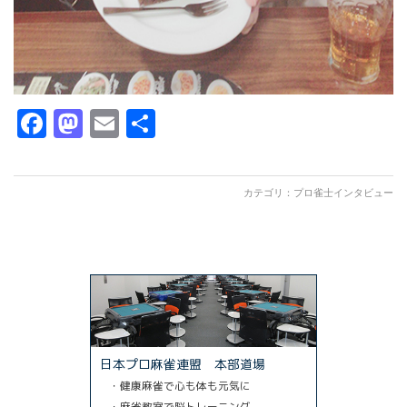
Facebook
Mastodon
Email
共
有
カテゴリ：
プロ雀士インタビュー
日本プロ麻雀連盟 本部道場
・健康麻雀で心も体も元気に