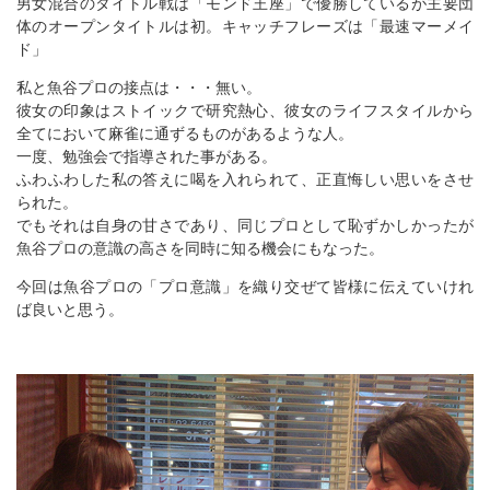
男女混合のタイトル戦は「モンド王座」で優勝しているが主要団
体のオープンタイトルは初。キャッチフレーズは「最速マーメイ
ド」
私と魚谷プロの接点は・・・無い。
彼女の印象はストイックで研究熱心、彼女のライフスタイルから
全てにおいて麻雀に通ずるものがあるような人。
一度、勉強会で指導された事がある。
ふわふわした私の答えに喝を入れられて、正直悔しい思いをさせ
られた。
でもそれは自身の甘さであり、同じプロとして恥ずかしかったが
魚谷プロの意識の高さを同時に知る機会にもなった。
今回は魚谷プロの「プロ意識」を織り交ぜて皆様に伝えていけれ
ば良いと思う。