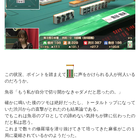
この状況、ポイントを踏まえて
に声をかけられる人が何人いる
のだろうか。
魚谷「もう私が自分で切り開かなきゃダメだと思ったの。」
確かに鳴いた後のツモは絶好だったし、トータルトップになって
いた渋川からの直撃がとれたのも結果論である。
でもこれは魚谷のプロとしての諦めない気持ちが牌に伝わったの
だと私は思う。
これまで数々の修羅場を潜り抜けてきて培ってきた麻雀がこの１
局に凝縮されているかのようだった。