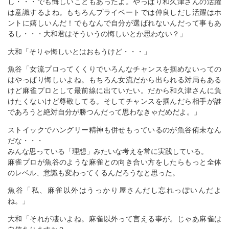
し・・・でも悔しいこともあったよ。やっぱり和久津さんの活躍
は意識するよね。もちろんプライベートでは仲良しだし活躍はホ
ントに嬉しいんだ！でもなんで自分が選ばれないんだって事もあ
るし・・・大和君はそういうの悔しいとか思わない？」
大和「そりゃ悔しいとはおもうけど・・・」
魚谷「女流プロってくくりでいろんなチャンスを掴めないっての
はやっぱり悔しいよね。もちろん女流だから出られる対局もある
けど麻雀プロとして最前線に出ていたい。だから和久津さんに負
けたくないけど尊敬してる。そしてチャンスを掴んだら相手が誰
であろうと絶対自分が勝つんだって思わなきゃだめだよ。」
ストイックでハングリー精神も併せもっているのが魚谷侑未なん
だな・・・
みんな思っている「理想」みたいな考えを常に実践している。
麻雀プロが魚谷のような麻雀との向き合い方をしたらもっと全体
のレベル、意識も変わってくるんだろうなと思った。
魚谷「私、麻雀以外はうっかり屋さんだし忘れっぽいんだよ
ね。」
大和「それが凄いよね。麻雀以外って言える事が。じゃあ麻雀は