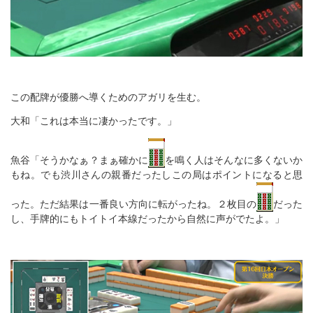
この配牌が優勝へ導くためのアガリを生む。
大和「これは本当に凄かったです。」
魚谷「そうかなぁ？まぁ確かに
を鳴く人はそんなに多くないか
もね。でも渋川さんの親番だったしこの局はポイントになると思
った。ただ結果は一番良い方向に転がったね。２枚目の
だった
し、手牌的にもトイトイ本線だったから自然に声がでたよ。」