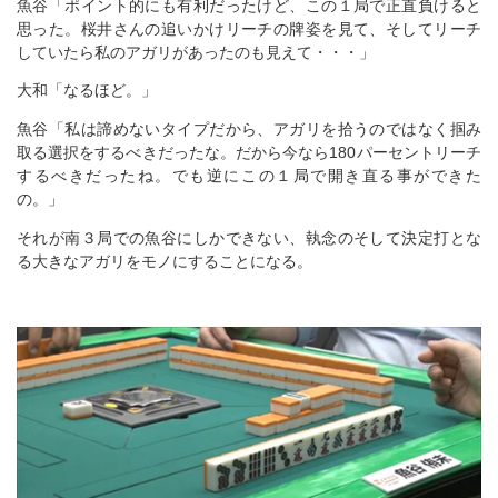
魚谷「ポイント的にも有利だったけど、この１局で正直負けると
思った。桜井さんの追いかけリーチの牌姿を見て、そしてリーチ
していたら私のアガリがあったのも見えて・・・」
大和「なるほど。」
魚谷「私は諦めないタイプだから、アガリを拾うのではなく掴み
取る選択をするべきだったな。だから今なら180パーセントリーチ
するべきだったね。でも逆にこの１局で開き直る事ができた
の。」
それが南３局での魚谷にしかできない、執念のそして決定打とな
る大きなアガリをモノにすることになる。