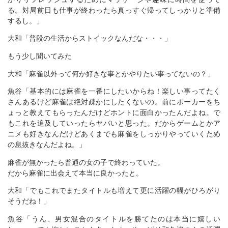
る。対局前日も仕事が終わったら真っすぐ帰ってしっかりと準備
するし。」
大和「普段の生活からストイックなんだな・・・」
もう少し聞いてみた
大和「麻雀以外って何か好きな事とかやりたい事ってないの？」
魚谷「基本的には麻雀を一番にしたいからね！楽しい事ってたく
さんあるけど麻雀は絶対疎かにしたくないの。前にポーカーをち
ょっと教えてもらったんだけどホントに面白かったんだよね。で
もこれを追及していったらヤバいと思った。だからゲームとかア
ニメも好きなんだけどあくまでも麻雀をしっかりやっていくため
の息抜きなんだよね。」
麻雀が無かったら普通の女の子で終わっていた。
だから麻雀に出会えて本当に良かったと。
大和「でもこれでまたタイトルも増えて更に活躍の幅がひろがり
そうだね！」
魚谷「うん、男女混合のタイトルを勝てたのは本当に嬉しい