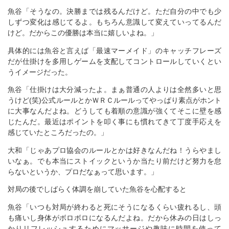
魚谷「そうなの。決勝までは残るんだけど。ただ自分の中でも少
しずつ変化は感じてるよ。もちろん意識して変えていってるんだ
けど。だからこの優勝は本当に嬉しいよね。」
具体的には魚谷と言えば「最速マーメイド」のキャッチフレーズ
だが仕掛けを多用しゲームを支配してコントロールしていくとい
うイメージだった。
魚谷「仕掛けは大分減ったよ。まぁ普通の人よりは全然多いと思
うけど(笑)公式ルールとかＷＲＣルールってやっぱり素点がホント
に大事なんだよね。どうしても着順の意識が強くてそこに壁を感
じたんだ。最近はポイントを叩く事にも慣れてきて丁度手応えを
感じていたところだったの。」
大和「じゃあプロ協会のルールとかは好きなんだね！うらやまし
いなぁ。でも本当にストイックというか当たり前だけど努力を怠
らないというか、プロだなぁって思います。」
対局の後でしばらく体調を崩していた魚谷を心配すると
魚谷「いつも対局が終わると死にそうになるくらい疲れるし、頭
も痛いし身体がボロボロになるんだよね。だから休みの日はしっ
かりリフレッシュするためにマッサージや趣味に時間を使って