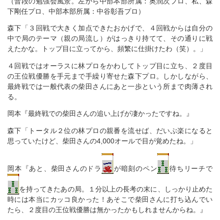
（普段の勉強会風景。左から中部本部所属：奥潤次プロ、私、森
下剛任プロ、中部本部所属：中谷彰吾プロ）
森下「３回戦で大きく加点できたおかげで、４回戦からは自分の
中で局のテーマ（親の局流し）がはっきり持てて、その通りに戦
えたかな。トップ目に立ってから、頻繁に仕掛けたわ（笑）。」
４回戦ではオーラスに林プロをかわしてトップ目に立ち、２度目
の王位戦優勝を手元まで手繰り寄せた森下プロ。しかしながら、
最終戦では一般代表の柴田さんにあと一歩という所まで肉薄され
る。
岡本『最終戦での柴田さんの追い上げが凄かったですね。』
森下「トータル２位の林プロの親番を流せば、だいぶ楽になると
思っていたけど、柴田さんの4,000オールで目が覚めたね。」
岡本『あと、柴田さんのドラ
が暗刻のペン
待ちリーチで
を持ってきたあの局。１分以上の長考の末に、しっかり止めた
時には本当にカッコ良かった！あそこで柴田さんに打ち込んでい
たら、２度目の王位戦優勝は無かったかもしれませんからね。』