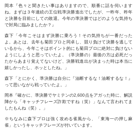
岡本『色々と聞きたい事はありますので、順番に話を伺います
ね。まずは３年連続の王位戦準決勝進出でしたが、一昨年、昨年
と決勝を目前にしての敗退。今年の準決勝ではどのような気持ち
で対局に臨みましたか？』
森下「今年こそはまず決勝に乗ろう！その気持ちが一番だった
よ。あとは、去年も菊田プロと同卓し、競り負けて決勝を逃して
いるから、今年こそはポイント的にも菊田プロに絶対に負けない
ようにしようと思っていたよ。（準決勝の）最後の方は必死だっ
たからあまり覚えてないけど、決勝戦進出が決まった時は本当に
嬉しかったし、ホッとしたね。」
森下「とにかく、準決勝は自分に『油断するな！油断するな！』
って思いながら戦っていたよ。」
岡本『確かに、準決勝でヤミテンの2,600点をアガった時に、解説
陣から「キャッチフレーズ詐欺ですね（笑）」なんて言われてま
したもんね（笑）。」
※ちなみに森下プロは強く攻める雀風から、「東海一の押し麻
雀」というキャッチフレーズが付いています。