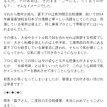
るんだ。下の名前は、そのまま『ごーにん』って言うのか
な？」、そんなイメージでした。
それから数年が経ち、森下プロは第39期王位戦優勝、続いて2014
年麻雀最強戦全日本プロ優勝と華々しい活躍をしていたのは、所
属している場所は違えど、同じ麻雀プロとして尊敬せずにはいら
れませんでした。
その後も、大会やタイトル戦で顔を合わせれば挨拶する程度でし
たが、大きく転機を迎えたのは１年半前。三重県四日市市にある
森下プロが経営している麻雀店に誘われ、そちらで私が働くこと
になってから、公私に渡って付き合うようになりました。
プロに成りたての頃には今の姿など欠片も想像も付きませんでし
たが、「合縁奇縁」とは良くいったもので、このような経緯で私
がインタビュアーを務めさせて頂くことになりました。
前置きが長くなってしまいましたが、最後までお付き合い頂けれ
ば幸甚です！
◇◆◇◆◇◆◇
岡本『森下さん、二度目の王位戦優勝、本当におめでとうござい
ます！』