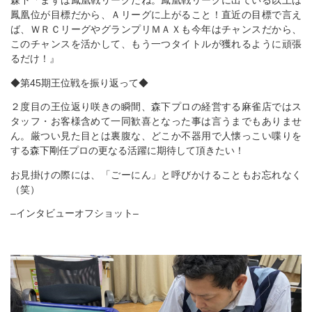
森下「まずは鳳凰戦リーグだね。鳳凰戦リーグに出ている以上は
鳳凰位が目標だから、Ａリーグに上がること！直近の目標で言え
ば、ＷＲＣリーグやグランプリＭＡＸも今年はチャンスだから、
このチャンスを活かして、もう一つタイトルが獲れるように頑張
るだけ！』
◆第45期王位戦を振り返って◆
２度目の王位返り咲きの瞬間、森下プロの経営する麻雀店ではス
タッフ・お客様含めて一同歓喜となった事は言うまでもありませ
ん。厳つい見た目とは裏腹な、どこか不器用で人懐っこい喋りを
する森下剛任プロの更なる活躍に期待して頂きたい！
お見掛けの際には、「ごーにん」と呼びかけることもお忘れなく
（笑）
–インタビューオフショット–