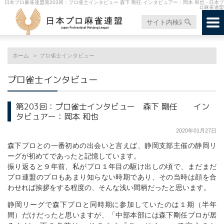
日本プロ麻雀連盟第203回：プロ雀士インタビュー 森下 剛任 インタビュアー：岡本 和也 - 日本プ
ロ麻雀連盟
ホーム
プロ雀士インタビュー
プロ雀士インタビュー
第203回：プロ雀士インタビュー 森下 剛任 イン
タビュアー：岡本 和也
2020年01月27日
森下プロとの一番初めの出会いと言えば、静岡支部主催の静岡リ
ーグが初めてであったと記憶しています。
振り返ると９年前、私がプロ１年目の駆け出しの頃で、まだまだ
プロ連盟のプロもあまり知らない時期であり、その当時は顔を合
わせれば挨拶をする程度の、そんな浅い間柄だったと思います。
静岡リーグで森下プロと同時期に参加していたのは１期（半年
間）だけだったと思いますが、「中部本部には森下剛任プロが居