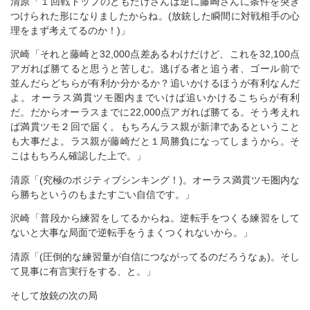
清原「１回戦トップのともたけさんは逆に藤崎さんに条件を突き
つけられた形になりましたからね。(放銃した瞬間に対戦相手の心
理をまず考えてるのか！)」
沢崎「それと藤崎と32,000点差あるわけだけど、これを32,100点
アガれば勝てると思うと苦しむ。逃げる者と追う者、ゴール前で
並んだらどちらが有利か分かるか？追いかけるほうが有利なんだ
よ。オーラス満貫ツモ圏内までいけば追いかけるこちらが有利
だ。だからオーラスまでに22,000点アガれば勝てる。そう考えれ
ば満貫ツモ２回で届く。もちろんラス親が新津であるということ
も大事だよ。ラス親が藤崎だと１局勝負になってしまうから。そ
こはもちろん確認した上で。」
清原「(究極のポジティブシンキング！)。オーラス満貫ツモ圏内な
ら勝ちというのもまたすごい自信です。」
沢崎「普段から練習をしてるからね。逆転手をつくる練習をして
ないと大事な局面で逆転手をうまくつくれないから。」
清原「(圧倒的な練習量が自信につながってるのだろうなぁ)。そし
て見事に有言実行をする、と。」
そして放銃の次の局