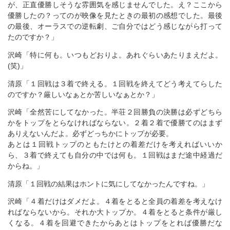
が、正直優勝しそうな雰囲気を感じませんでした。え？ここから
優勝したの？ってのが映像を見たときの最初の感想でした。最後
の最後、オーラスでの逆転劇、ご自分ではどう感じながら打って
たのですか？」
沢崎「特に何も。いつもどおりよ。あれぐらいあたりまえだよ。
(笑)」
清原「１回戦は３着で終える。１回戦を終えてどう考えてらした
のですか？厳しいなぁとか苦しいなぁとか？」
沢崎「全然苦にしてなかった。半荘２回勝負の決勝は必ずどちら
かをトップをとらなければならない。２着２着で優勝てのはまず
ありえないんだよ。必ずどっちかにトップが必要。
あとは１回戦トップのともたけとの着差だけを考えればいいか
ら、３着で終えても自分の中では何も。１回戦はまだ途中経過だ
からね。」
清原「１回戦の結果はホントに気にしてなかったんですね。」
沢崎「４着だけはダメだよ。４着をとると全員の着差を考えなけ
ればならないから。それか大トップか。４着をとると条件が厳し
くなる。４着を回避できたからあとはトップをとれば優勝だな