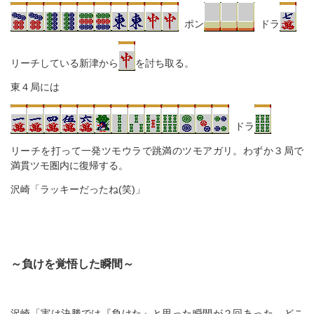
ポン
ドラ
リーチしている新津から
を討ち取る。
東４局には
ドラ
リーチを打って一発ツモウラで跳満のツモアガリ。わずか３局で
満貫ツモ圏内に復帰する。
沢崎「ラッキーだったね(笑)」
～負けを覚悟した瞬間～
沢崎「実は決勝では『負けた』と思った瞬間が２回あった。どこ