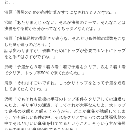
と。」
清原「優勝のための条件計算がすでになされてたんですね。」
沢崎「あたりまえじゃない。それが決勝のテーマ。そんなことは
決勝をやる前から分かってなくちゃダメなんだよ。」
清原「(決勝経験の豊富さが違うな。それだけ条件戦の場数をこな
した量が違うのだろう。)
話は変わりますが、優勝のためにトップが必要でホントにトップ
をとるのはさすがですね。」
沢崎「予選から３着１着３着１着で予選をクリア。次を２着１着
でクリア。トップ率50％で来てたからね。」
清原「それはすごいですね。しっかりトップをとって予選を通過
してきてたんですね。」
沢崎「でもそれも最後の半荘のトップ条件をクリアしての通過な
んだよ。ギリギリの通過。そしてそれが大事なんだよ。大トップ
で余裕の状態だと緩んじゃうから。どこか麻雀が弛緩してしま
う。でも厳しい条件の中、それをクリアするってのは緊張状態の
中でそれだけいい麻雀を打ててるということ。そういう方が決勝
もそのままいい麻雀が打てることが多い。」