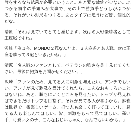
牌をするなら結果が必要ということ。あと変な放銃が少ない。ぶ
つかる前半の手組みが大事で、その上で勝負手どうしがぶつか
る。それがいい対局をつくる。あとタイプは違うけど皆、個性的
だな。」
清原「それは見ていてとても感じます。次は名人戦優勝者として
王座戦ですね」
沢崎「俺は今、MONDO２冠なんだよ。３人麻雀と名人戦。次に王
座を勝って３冠といきたいね。」
清原「名人戦のファンとして、ベテランの強さを是非見せてくだ
さい。最後に抱負をお聞かせください。」
沢崎「ファンのため、見てる人に刺激を与えたい。アンチでもい
い。アンチが見て刺激を受けてくれたら、こんなおもしろいこと
はないね。あと、勝ちにいくところを見せたい。トップが見えれ
ばできるだけトップを目指す。それが見てる人が喜ぶから。麻雀
は世界で一番楽しいゲーム。打つ人も楽しく打ってほしいし、見
てる人も楽しんでほしい。皆、刺激をもって見てほしい。高い
手、可愛い女の子、こんなおじいちゃん、なんでもいいから。」