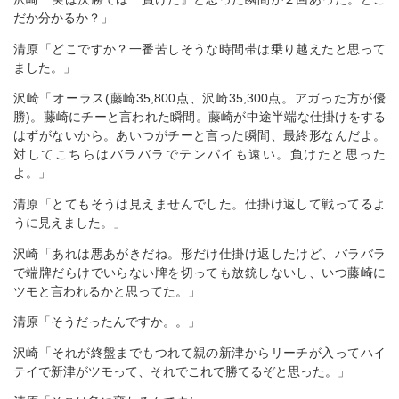
だか分かるか？」
清原「どこですか？一番苦しそうな時間帯は乗り越えたと思って
ました。」
沢崎「オーラス(藤崎35,800点、沢崎35,300点。アガった方が優
勝)。藤崎にチーと言われた瞬間。藤崎が中途半端な仕掛けをする
はずがないから。あいつがチーと言った瞬間、最終形なんだよ。
対してこちらはバラバラでテンパイも遠い。負けたと思った
よ。」
清原「とてもそうは見えませんでした。仕掛け返して戦ってるよ
うに見えました。」
沢崎「あれは悪あがきだね。形だけ仕掛け返したけど、バラバラ
で端牌だらけでいらない牌を切っても放銃しないし、いつ藤崎に
ツモと言われるかと思ってた。」
清原「そうだったんですか。。」
沢崎「それが終盤までもつれて親の新津からリーチが入ってハイ
テイで新津がツモって、それでこれで勝てるぞと思った。」