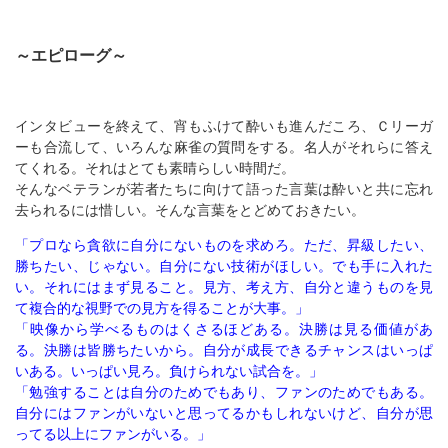
～エピローグ～
インタビューを終えて、宵もふけて酔いも進んだころ、Ｃリーガ
ーも合流して、いろんな麻雀の質問をする。名人がそれらに答え
てくれる。それはとても素晴らしい時間だ。
そんなベテランが若者たちに向けて語った言葉は酔いと共に忘れ
去られるには惜しい。そんな言葉をとどめておきたい。
「プロなら貪欲に自分にないものを求めろ。ただ、昇級したい、
勝ちたい、じゃない。自分にない技術がほしい。でも手に入れた
い。それにはまず見ること。見方、考え方、自分と違うものを見
て複合的な視野での見方を得ることが大事。」
「映像から学べるものはくさるほどある。決勝は見る価値があ
る。決勝は皆勝ちたいから。自分が成長できるチャンスはいっぱ
いある。いっぱい見ろ。負けられない試合を。」
「勉強することは自分のためでもあり、ファンのためでもある。
自分にはファンがいないと思ってるかもしれないけど、自分が思
ってる以上にファンがいる。」